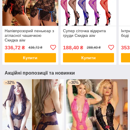
Напівпрозорий пеньюар з
Супер сіточка відкрита
Інтр
атласної чашечкою
груди Скидка aiw
боді
Скидка aiw
336,72
188,40
353
₴
₴
436,72 ₴
288,40 ₴
Купити
Купити
Акційні пропозиції та новинки
–32%
–30%