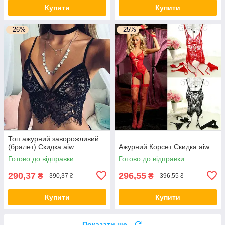
Купити
Купити
–26%
–25%
Топ ажурний заворожливий
(бралет) Скидка aiw
Ажурний Корсет Скидка aiw
Готово до відправки
Готово до відправки
290,37
296,55
₴
₴
390,37 ₴
396,55 ₴
Купити
Купити
Показати ще