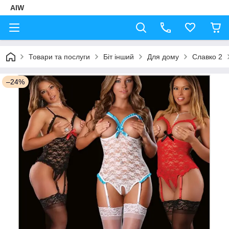
AIW
Товари та послуги
Біт інший
Для дому
Славко 2
–24%