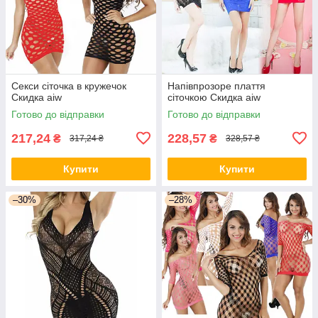
Секси сіточка в кружечок
Напівпрозоре плаття
Скидка aiw
сіточкою Скидка aiw
Готово до відправки
Готово до відправки
217,24
228,57
₴
₴
317,24 ₴
328,57 ₴
Купити
Купити
–30%
–28%