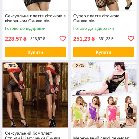
Сексуальне плаття сіточкою з
Супер плаття сіточкою
візерунком Скидка aiw
Скидка aiw
Готово до відправки
Готово до відправки
228,57
251,23
₴
₴
328,57 ₴
351,23 ₴
Купити
Купити
–28%
–27%
Сексуальний Комплект
Стрінги і Наручники Скидка
Мереживний сексі пеньюар