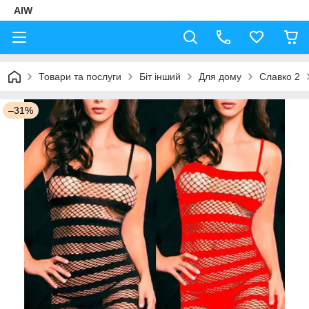
AIW
Товари та послуги
Біт інший
Для дому
Славко 2
–31%