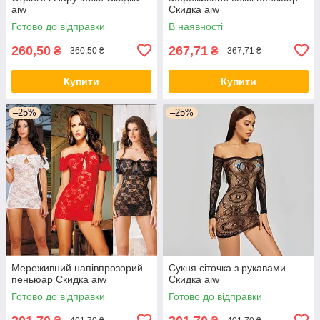
aiw
Скидка aiw
Готово до відправки
В наявності
260,50
267,71
₴
₴
360,50 ₴
367,71 ₴
Купити
Купити
–25%
–25%
Мереживний напівпрозорий
Сукня сіточка з рукавами
пеньюар Скидка aiw
Скидка aiw
Готово до відправки
Готово до відправки