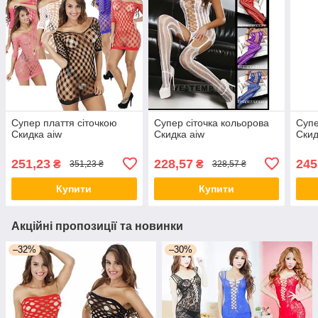
Супер плаття сіточкою
Супер сіточка кольорова
Супе
Скидка aiw
Скидка aiw
Скид
251,23
228,57
245
₴
₴
351,23 ₴
328,57 ₴
Купити
Купити
Акційні пропозиції та новинки
–32%
–30%