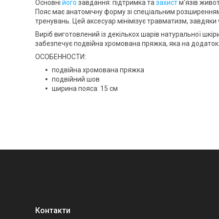
Основні
його
завдання: підтримка та
захист
м'язів живот
Пояс має анатомічну форму зі спеціальним розширенням
тренувань. Цей аксесуар мінімізує травматизм, завдяки
Виріб виготовлений із декількох шарів
натуральної шкір
забезпечує
подвійна хромована пряжка
, яка на додато
ОСОБЕННОСТИ:
подвійна хромована пряжка
подвійний шов
ширина пояса: 15 см