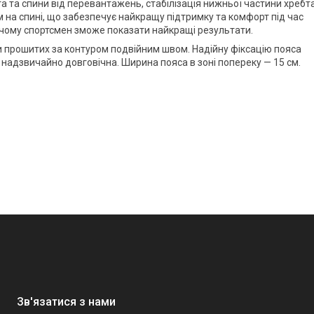
а та спини від перевантажень, стабілізація нижньої частини хребта
 на спині, що забезпечує найкращу підтримку та комфорт під час
 чому спортсмен зможе показати найкращі результати.
и
прошитих за контуром подвійним швом. Надійну фіксацію пояса
к надзвичайно довговічна. Ширина пояса в зоні попереку —
15 см
.