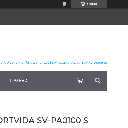
Кошик
гена Харченка, 18, Індекс: 02088 Київська область, Київ, Україна
ПРО НАС
RTVIDA SV-PA0100 S