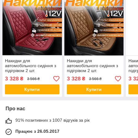
Накидки для
Накидки для
Наки
автомобільного сидіння з
автомобільного сидіння з
авто
підігрівом 2 шт.
підігрівом 2 шт.
підіг
універсальні в машину від
універсальні в машину від
унів
3 328
3 328
3 3
₴
₴
3 566 ₴
3 566 ₴
прикурювача 12В,
прикурювача 12В,
прик
бордовий
коричневий
Купити
Купити
Про нас
91% позитивних з 1007 відгуків за рік
Працює з 26.05.2017