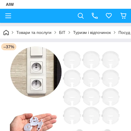
AIW
Товари та послуги
БІТ
Туризм і відпочинок
Посуд 
–37%