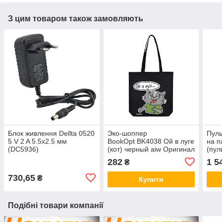
З цим товаром також замовляють
Блок живлення Dellta 0520
Эко-шоппер
Пул
5 V 2 A 5.5x2.5 мм
BookOpt BK4038 Ой в луге
на п
(DC5936)
(кот) черный aiw Оригинал
(пул
2866
Grey
282
1 5
₴
730,65
₴
Купити
Подібні товари компанії