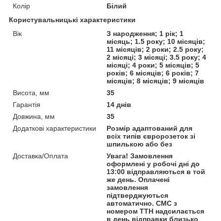
Колір
Білий
Користувальницькі характеристики
Вік
З народження; 1 рік; 1
місяць; 1.5 року; 10 місяців;
11 місяців; 2 роки; 2.5 року;
2 місяці; 3 місяці; 3.5 року; 4
місяці; 4 роки; 5 місяців; 5
років; 6 місяців; 6 років; 7
місяців; 8 місяців; 9 місяців
Висота, мм
35
Гарантія
14 днів
Довжина, мм
35
Додаткові характеристики
Розмір адаптований для
всіх типів євророзеток зі
шпилькою або без
Доставка/Оплата
Увага! Замовлення
оформлені у робочі дні до
13:00 відправляються в той
же день. Оплачені
замовлення
підтверджуються
автоматично. СМС з
номером ТТН надсилається
в день відправки близько