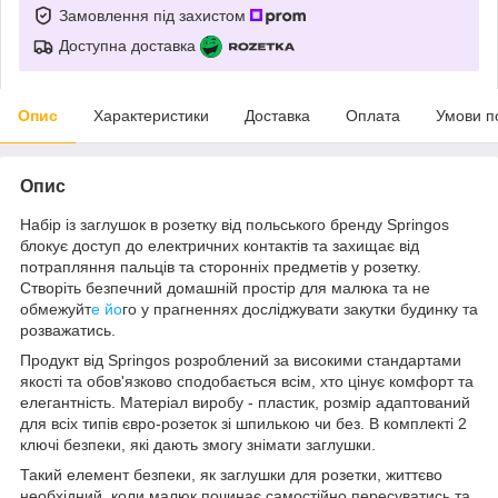
Замовлення під захистом
Доступна доставка
Опис
Характеристики
Доставка
Оплата
Умови п
Опис
Набір із заглушок в розетку від польського бренду
Springos
блокує доступ до електричних контактів та захищає від
потрапляння пальців та сторонніх предметів у розетку.
Створіть безпечний домашній простір для малюка та не
обмежуйт
е йо
го у прагненнях досліджувати закутки будинку та
розважатись.
Продукт від
Springos
розроблений за високими стандартами
якості та обов'язково сподобається всім, хто цінує комфорт та
елегантність. Матеріал виробу -
пластик
, розмір адаптований
для всіх типів євро-розеток зі шпилькою чи без. В комплекті
2
ключі безпеки
, які дають змогу знімати заглушки.
Такий елемент безпеки, як заглушки для розетки, життєво
необхідний, коли малюк починає самостійно пересуватись та