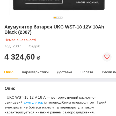
Акумулятор батарея UKC WST-18 12V 18Ah
Black (2387)
Немає в наявності
Код: 2387
Роздріб
4 324,60
₴
Опис
Характеристики
Доставка
Оплата
Умови п
Опис
UKC WST-18 12 V 18 А — це герметичний кислотно-
свинцевий
акумулятор
із гелеподібним електролітом. Такий
електроліт не боїться нахилу та перевороту, а також
характеризується низьким рівнем саморозрядження.