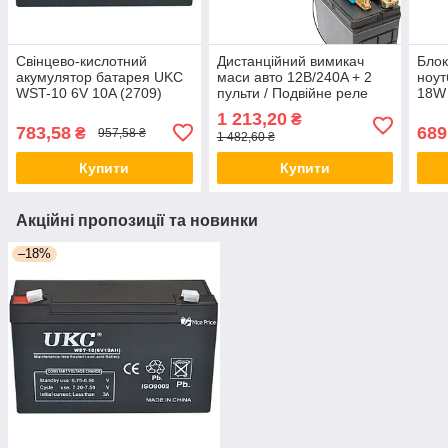
Свінцево-кислотний
Дистанційний вимикач
Блок
акумулятор батарея UKC
маси авто 12В/240A + 2
ноут
WST-10 6V 10A (2709)
пульти / Подвійне реле
18W 
відключення
кабе
1 213,20
₴
автомобільної батареї
783,58
689
₴
957,58 ₴
1 482,60 ₴
Купити
Купити
Акційні пропозиції та новинки
–18%