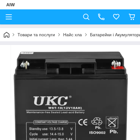
AIW
Товари та послуги
Найс хла
Батарейки і Акумулятор