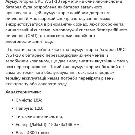
Акумуляторна UKC WST-18 герметична олив'яно-кислотна
батарея була розроблена як батарея загального
призначення. Цей акумулятор є надійним джерелом
живлення й має широкий спектр застосування, може
використовуватися в різноманітних зонах, як-от охоронні та
сигналізаційні системи, малопотужні системи безперебійного
живлення (СБП), а також системи аварійного
енергопостачання тощо.
Герметична олив'яно-кислотна акумуляторна батарея UKC
WST-18 є батареєю перезаряджуваних елементів із
запобіжним клапаном, що дає змогу знизити внутрішній тиск у
разі перезаряджання. Такий тип акумуляторних батарей не
вимагає технічного обслуговування, оскільки впродовж
терміну експлуатації немає потреби перевіряти рівень
електроліту або додавати воду.
Характеристики:
Ємність: 18А;
Напруга: 12В;
Тип: олив'яно-кислотна;
Розмір (ДхВхШ): 180х78х166 мм;
Вага: 4300 грамів