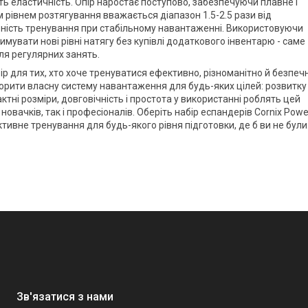
ть еластичність. Опір наростає поступово, забезпечуючи плавне і
 рівнем розтягування вважається діапазон 1.5-2.5 рази від
ність тренування при стабільному навантаженні. Використовуючи
римувати нові рівні натягу без купівлі додаткового інвентарю - саме
ля регулярних занять.
р для тих, хто хоче тренуватися ефективно, різноманітно й безпеч
орити власну систему навантаження для будь-яких цілей: розвитку
ктні розміри, довговічність і простота у використанні роблять цей
овачків, так і професіоналів. Оберіть набір еспандерів
Cornix
Powe
тивне тренування для будь-якого рівня підготовки, де б ви не були