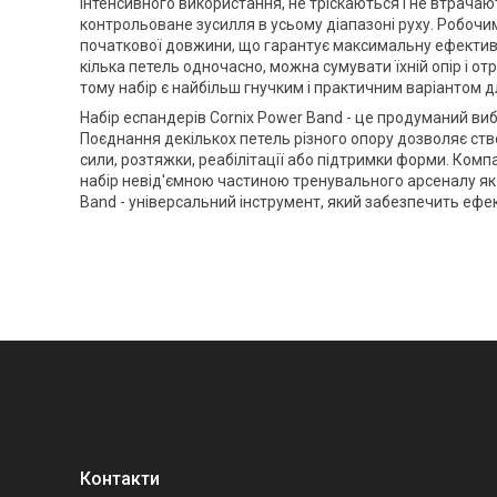
інтенсивного використання, не тріскаються і не втрачаю
контрольоване зусилля в усьому діапазоні руху. Робочим
початкової довжини, що гарантує максимальну ефектив
кілька петель одночасно, можна сумувати їхній опір і от
тому набір є найбільш гнучким і практичним варіантом д
Набір еспандерів
Cornix
Power Band - це продуманий вибі
Поєднання декількох петель різного опору дозволяє ств
сили, розтяжки, реабілітації або підтримки форми. Компа
набір невід'ємною частиною тренувального арсеналу як н
Band - універсальний інструмент, який забезпечить ефек