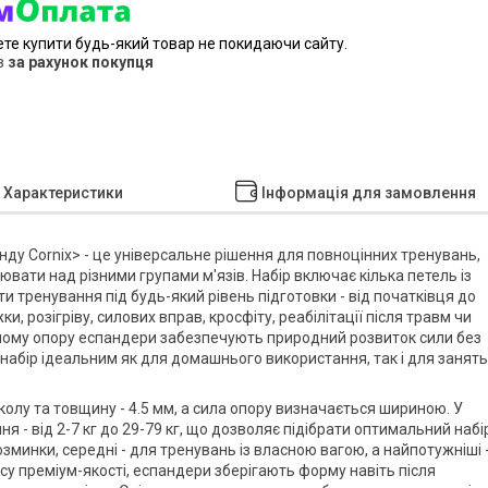
ете купити будь-який товар не покидаючи сайту.
в
за рахунок покупця
Характеристики
Інформація для замовлення
енду
Cornix> - це універсальне рішення для повноцінних тренувань,
вати над різними групами м'язів. Набір включає кілька петель із
 тренування під будь-який рівень підготовки - від початківця до
, розігріву, силових вправ, кросфіту, реабілітації після травм чи
вному опору еспандери забезпечують природний розвиток сили без
абір ідеальним як для домашнього використання, так і для занять
колу та товщину - 4.5 мм, а сила опору визначається шириною. У
 - від 2-7 кг до 29-79 кг, що дозволяє підібрати оптимальний набі
розминки, середні - для тренувань із власною вагою, а найпотужніші 
су преміум-якості, еспандери зберігають форму навіть після