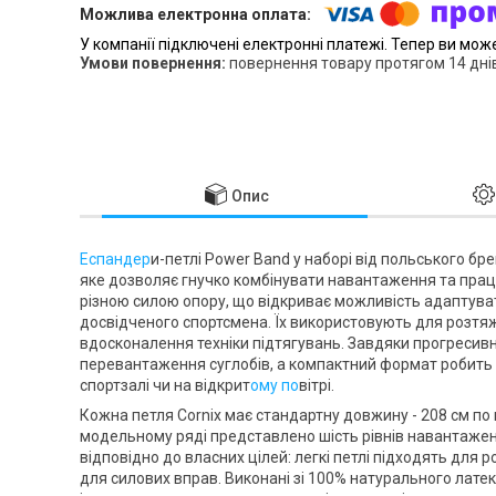
У компанії підключені електронні платежі. Тепер ви мож
повернення товару протягом 14 дні
Опис
Еспандер
и-петлі Power Band у наборі від польського бр
яке дозволяє гнучко комбінувати навантаження та працю
різною силою опору, що відкриває можливість адаптувати
досвідченого спортсмена. Їх використовують для розтяжки
вдосконалення техніки підтягувань. Завдяки прогреси
перевантаження суглобів, а компактний формат робить н
спортзалі чи на відкрит
ому по
вітрі.
Кожна петля
Cornix
має стандартну довжину - 208 см по 
модельному ряді представлено шість рівнів навантаження
відповідно до власних цілей: легкі петлі підходять для 
для силових вправ. Виконані зі 100% натурального латек