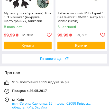
Мультитул (набір ключів) 18 в
Кабель плоский USB Type-C
1 "Сніжинка" (викрутка,
3A Celebrat CB-33 1 метр 480
шестигранник, гайковий
Мбіт/с (9898)
ключ) Black (5626)
В наявності
В наявності
99,99
99,99
₴
₴
129,99 ₴
129,99 ₴
Купити
Купити
Показати ще
Про нас
91% позитивних з 999 відгуків за рік
Працює з 26.05.2017
м. Київ
вул. Євгена Харченка, 18, Індекс: 02088 Київська
область, Київ, Україна