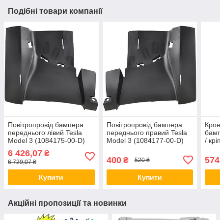
Подібні товари компанії
Повітропровід бампера
Повітропровід бампера
Крон
переднього лівий Tesla
переднього правий Tesla
бамп
Model 3 (1084175-00-D)
Model 3 (1084177-00-D)
/ кр
aiw 1027 I613
бамп
6 426,07
₴
(149
400
574
₴
520 ₴
6 729,07 ₴
Купити
Купити
Акційні пропозиції та новинки