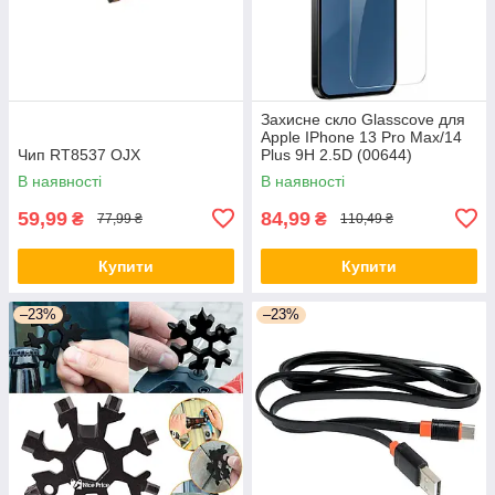
Захисне скло Glasscove для
Apple IPhone 13 Pro Max/14
Чип RT8537 OJX
Plus 9H 2.5D (00644)
В наявності
В наявності
59,99
84,99
₴
₴
77,99 ₴
110,49 ₴
Купити
Купити
–23%
–23%