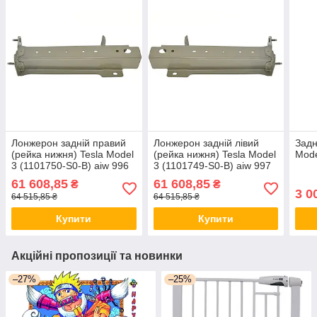
Лонжерон задній правий
Лонжерон задній лівий
Задн
(рейка нижня) Tesla Model
(рейка нижня) Tesla Model
Mode
3 (1101750-S0-B) aiw 996
3 (1101749-S0-B) aiw 997
I584
I585
61 608,85
61 608,85
₴
₴
3 0
64 515,85 ₴
64 515,85 ₴
Купити
Купити
Акційні пропозиції та новинки
–27%
–25%