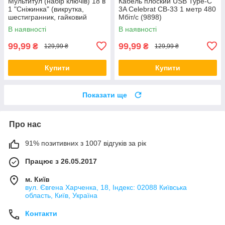
Мультитул (набір ключів) 18 в
Кабель плоский USB Type-C
1 "Сніжинка" (викрутка,
3A Celebrat CB-33 1 метр 480
шестигранник, гайковий
Мбіт/с (9898)
ключ) Black (5626)
В наявності
В наявності
99,99
99,99
₴
₴
129,99 ₴
129,99 ₴
Купити
Купити
Показати ще
Про нас
91% позитивних з 1007 відгуків за рік
Працює з 26.05.2017
м. Київ
вул. Євгена Харченка, 18, Індекс: 02088 Київська
область, Київ, Україна
Контакти