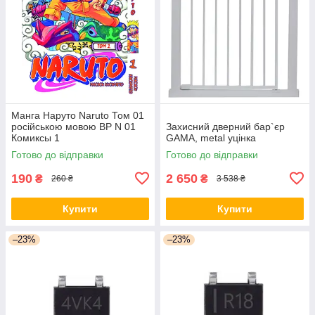
Манга Наруто Naruto Том 01
російською мовою ВР N 01
Захисний дверний бар`єр
Комиксы 1
GAMA, metal уцінка
Готово до відправки
Готово до відправки
190
2 650
₴
₴
260 ₴
3 538 ₴
Купити
Купити
–23%
–23%