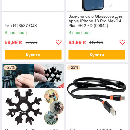
Захисне скло Glasscove для
Apple IPhone 13 Pro Max/14
Чип RT8537 OJX
Plus 9H 2.5D (00644)
В наявності
В наявності
59,99
84,99
₴
₴
77,99 ₴
110,49 ₴
Купити
Купити
–23%
–23%