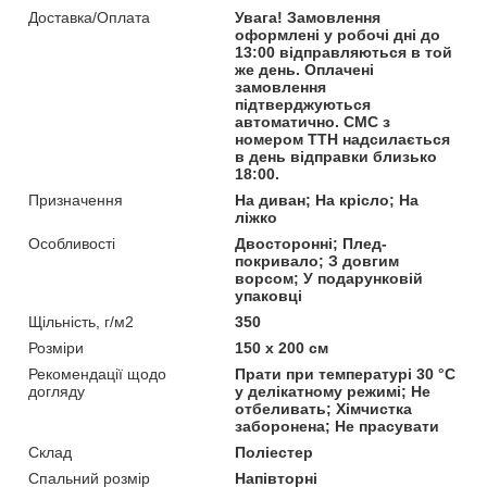
Доставка/Оплата
Увага! Замовлення
оформлені у робочі дні до
13:00 відправляються в той
же день. Оплачені
замовлення
підтверджуються
автоматично. СМС з
номером ТТН надсилається
в день відправки близько
18:00.
Призначення
На диван; На крісло; На
ліжко
Особливості
Двосторонні; Плед-
покривало; З довгим
ворсом; У подарунковій
упаковці
Щільність, г/м2
350
Розміри
150 x 200 см
Рекомендації щодо
Прати при температурі 30 °C
догляду
у делікатному режимі; Не
отбеливать; Хімчистка
заборонена; Не прасувати
Склад
Поліестер
Спальний розмір
Напівторні