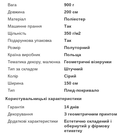
Вага
900 г
Довжина
200 см
Матеріал
Поліестер
Машинне прання
Так
Щільність
350 г/м2
Подарункова упаковка
Так
Розмір
Полуторний
Країна виробник
Польща
Тематика декору, малюнка
Геометричні візерунки
Тип за складом
Штучний
Колір
Сірий
Ширина
150 см
Тип
Плед-покривало
Користувальницькі характеристики
Гарантія
14 днів
Декорування
З геометричним принтом
Додаткові характеристики
Естетично складений і
обернутий у фірмову
етикетку