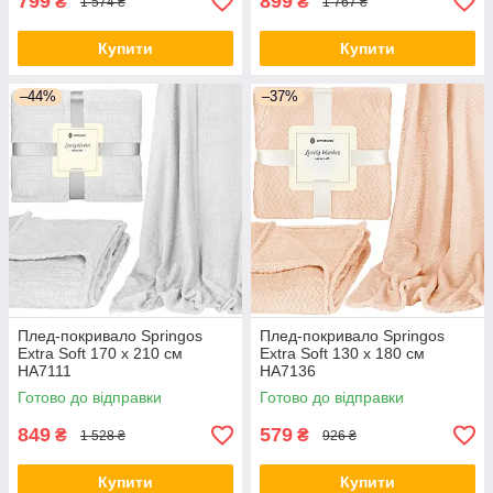
799
899
₴
₴
1 574 ₴
1 767 ₴
Купити
Купити
–44%
–37%
Плед-покривало Springos
Плед-покривало Springos
Extra Soft 170 x 210 см
Extra Soft 130 x 180 см
HA7111
HA7136
Готово до відправки
Готово до відправки
849
579
₴
₴
1 528 ₴
926 ₴
Купити
Купити