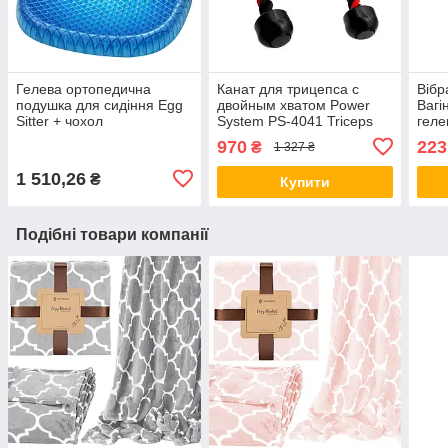
Гелева ортопедична
Канат для трицепса с
Вібр
подушка для сидіння Egg
двойным хватом Power
Вагі
Sitter + чохол
System PS-4041 Triceps
геле
Rope Black/Red
вібр
970
223
₴
1 327 ₴
рег
інте
1 510,26
₴
Купити
Подібні товари компанії