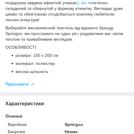
подарунка завдяки ефектній упаков
ці, він е
стетично
складений та обернутий у фірмову етикетку. Виглядає дуже
цікаво та обов'язково сподобається кожному любителю
теплих інтер'єрів!
Вибирайте високоякісний текстиль від відомого бренду
Springos
, він прослужить не один рік і радуватиме вас своїм
теплом та привабливим виглядом.
ОСОБЛИВОСТІ:
розміри: 150 x 200 см
матеріал: поліестер
висока щільність
Приховати
Характеристики
Основні
Виробник
Springos
Бахрома
Немає