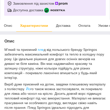
Замовлення під захистом
Доступна доставка
Опис
Характеристики
Доставка
Оплата
Умови 
Опис
М'який та приємний
пле
д від польського бренду
Springos
забезпечить максимальний комфорт та тепло в холодну пору
року. Це ідеальне рішення для довгих осінніх вечорів на
дивані чи біля каміна. Він має надзвичайно красиву та
затишну структуру, ніжні кольори підійдуть для різних
композицій - покривало лаконічно впишеться у будь-який
інтер'єр.
Виріб дуже приємний на дотик, завдяки плюшевому матеріалу
з
поліестеру
. Йо
го також можна застосовувати, як покривало
для ліжка або чохол на крісло. Досить довгий ворс підвищує
тепловий комфорт під час використання. Матеріал не вимагає
прасування чи особливого догляду, виглядає свіжо навіть
після прання. Плед
Springos
ідеально підходить для