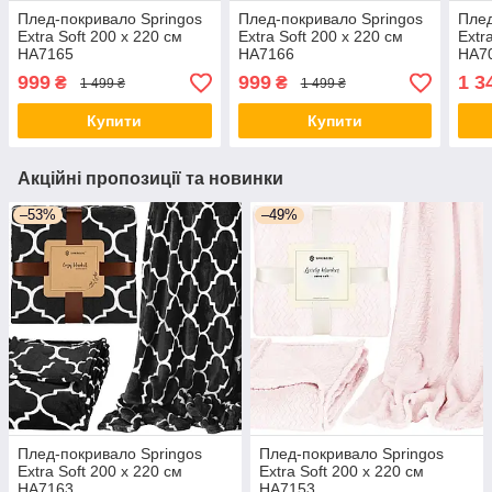
Плед-покривало Springos
Плед-покривало Springos
Плед
Extra Soft 200 x 220 см
Extra Soft 200 x 220 см
Extr
HA7165
HA7166
HA7
999
999
1 3
₴
₴
1 499 ₴
1 499 ₴
Купити
Купити
Акційні пропозиції та новинки
–53%
–49%
Плед-покривало Springos
Плед-покривало Springos
Extra Soft 200 x 220 см
Extra Soft 200 x 220 см
HA7163
HA7153