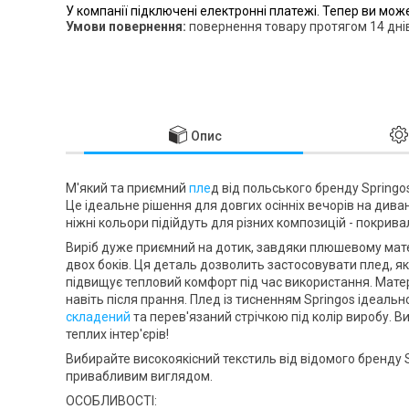
У компанії підключені електронні платежі. Тепер ви мож
повернення товару протягом 14 дні
Опис
М'який та приємний
пле
д від польського бренду
Springo
Це ідеальне рішення для довгих осінніх вечорів на диван
ніжні кольори підійдуть для різних композицій - покрива
Виріб дуже приємний на дотик, завдяки плюшевому мат
двох боків. Ця деталь дозволить застосовувати плед, як
підвищує тепловий комфорт під час використання. Мате
навіть після прання. Плед із тисненням
Springos
ідеально
складений
та перев'язаний стрічкою під колір виробу.
теплих інтер'єрів!
Вибирайте високоякісний текстиль від відомого бренду
привабливим виглядом.
ОСОБЛИВОСТІ: