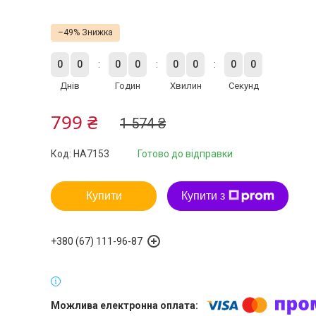
–49%
0
0
0
0
0
0
0
0
Днів
Годин
Хвилин
Секунд
799 ₴
1 574 ₴
Код:
HA7153
Готово до відправки
Купити
Купити з
+380 (67) 111-96-87