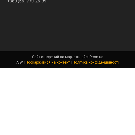
+380 (66) 770-26-99
Сайт створений на маркетплейсі
Prom.ua
AIW |
Поскаржитися на контент
|
Політика конфіденційності