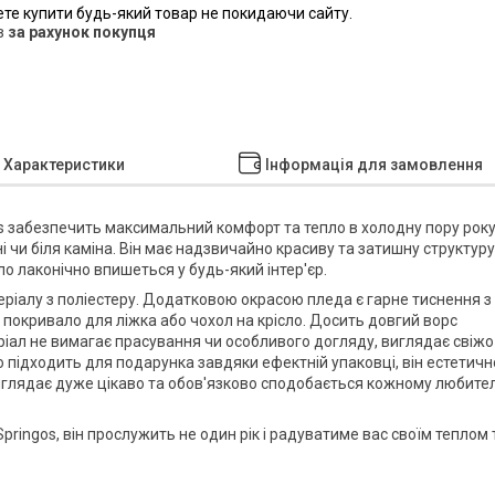
ете купити будь-який товар не покидаючи сайту.
в
за рахунок покупця
Характеристики
Інформація для замовлення
s
забезпечить максимальний комфорт та тепло в холодну пору року
і чи біля каміна. Він має надзвичайно красиву та затишну структуру
ло лаконічно впишеться у будь-який інтер'єр.
еріалу з
поліестеру
. Додатковою окрасою пледа є гарне
тиснення
з
 покривало для ліжка або чохол на крісло. Досить довгий ворс
ріал не вимагає прасування чи особливого догляду, виглядає свіжо
 підходить для подарунка завдяки ефектній упаковці, він естетичн
 Виглядає дуже цікаво та обов'язково сподобається кожному любите
Springos
, він прослужить не один рік і радуватиме вас своїм теплом 