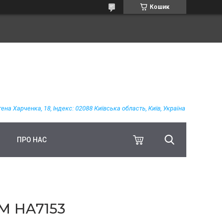
Кошик
гена Харченка, 18, Індекс: 02088 Київська область, Київ, Україна
ПРО НАС
М HA7153