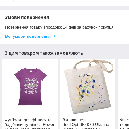
Умови повернення
Повернення товару впродовж 14 днів за рахунок покупця
Всі умови повернення
З цим товаром також замовляють
Футболка для фітнесу та
Эко-шоппер
Фрез
бодібілдингу жіноча Power
BookOpt BK4020 Ukraine
педи
System Heart Breaker PS-
(Волошки і колоски)
на 2