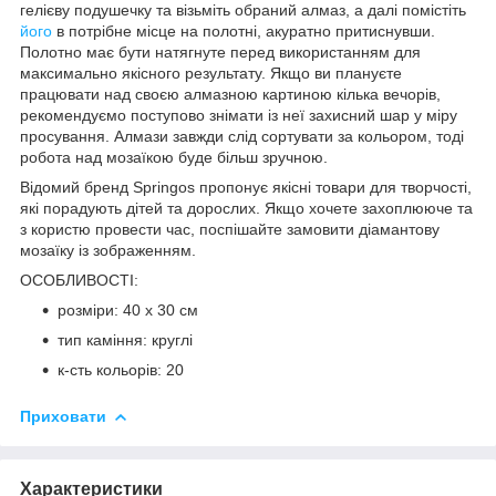
гелієву подушечку та візьміть обраний алмаз, а далі помістіть
його
в потрібне місце на полотні, акуратно притиснувши.
Полотно має бути натягнуте перед використанням для
максимально якісного результату. Якщо ви плануєте
працювати над своєю алмазною картиною кілька вечорів,
рекомендуємо поступово знімати із неї захисний шар у міру
просування. Алмази завжди слід сортувати за кольором, тоді
робота над мозаїкою буде більш зручною.
Відомий бренд
Springos
пропонує якісні товари для творчості,
які порадують дітей та дорослих. Якщо хочете захоплююче та
з користю провести час, поспішайте замовити діамантову
мозаїку із зображенням.
ОСОБЛИВОСТІ:
розміри: 40 x 30 см
тип каміння: круглі
к-сть кольорів: 20
Приховати
Характеристики