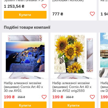
8005 Purple S aiw 202 I117
бежевий aiw Оригинал
1 253,54
₴
2952
777
1 9
₴
Купити
Подібні товари компанії
Набір алмазної мозаїки
Набір алмазної мозаїки
Набі
(вишивки) Cornix Art 40 x
(вишивки) Cornix Art 40 x
(виш
30 см AY01
30 см AY02 orig2593
см 
199
199
199
₴
₴
358 ₴
358 ₴
Купити
Купити