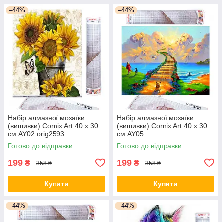
–44%
–44%
Набір алмазної мозаїки
Набір алмазної мозаїки
(вишивки) Cornix Art 40 x 30
(вишивки) Cornix Art 40 x 30
см AY02 orig2593
см AY05
Готово до відправки
Готово до відправки
199
199
₴
₴
358 ₴
358 ₴
Купити
Купити
–44%
–44%