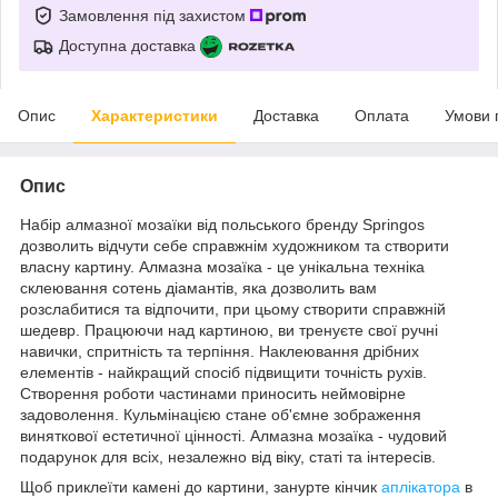
Замовлення під захистом
Доступна доставка
Опис
Характеристики
Доставка
Оплата
Умови 
Опис
Набір алмазної мозаїки від польського бренду
Springos
дозволить відчути себе справжнім художником та створити
власну картину. Алмазна мозаїка - це унікальна техніка
склеювання сотень діамантів, яка дозволить вам
розслабитися та відпочити, при цьому створити справжній
шедевр. Працюючи над картиною, ви тренуєте свої ручні
навички, спритність та терпіння. Наклеювання дрібних
елементів - найкращий спосіб підвищити точність рухів.
Створення роботи частинами приносить неймовірне
задоволення. Кульмінацією стане об'ємне зображення
виняткової естетичної цінності. Алмазна мозаїка - чудовий
подарунок для всіх, незалежно від віку, статі та інтересів.
Щоб приклеїти камені до картини, занурте кінчик
аплікатора
в