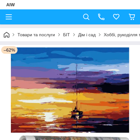
AIW
Товари та послуги
БІТ
Дім і сад
Хоббі, рукоділля 
–62%