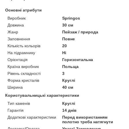
Основні атрибути
Виробник
Springos
Довжина
30 см
Жанр
Пейзаж / природа
Заповнення
Повне
Кількість кольорів
20
На підрамнику
Ні
Орієнтація
Горизонтальна
Країна виробник
Польща
Рівень складності
3
Форма кристалів
Круглі
Ширина
40 см
Користувальницькі характеристики
Тип каменів
Круглі
Гарантія
14 днів
Додаткові характеристики
Перед використанням
полотно треба натягнути
Доставка/Оплата
Увага! Замовлення