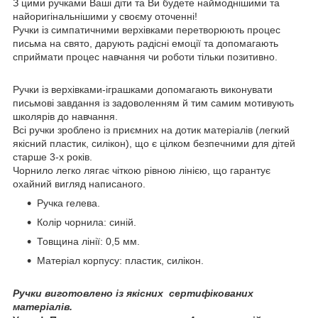
З цими ручками Ваші діти та Ви будете наймоднішими та
найоригінальнішими у своєму оточенні!
Ручки із симпатичними верхівками перетворюють процес
письма на свято, дарують радісні емоції та допомагають
сприймати процес навчання чи роботи тільки позитивно.
Ручки із верхівками-іграшками допомагають виконувати
письмові завдання із задоволенням й тим самим мотивують
школярів до навчання.
Всі ручки зроблено із приємних на дотик матеріалів (легкий
якісний пластик, силікон), що є цілком безпечними для дітей
старше 3-х років.
Чорнило легко лягає чіткою рівною лінією, що гарантує
охайний вигляд написаного.
Ручка гелева.
Колір чорнила: синій.
Товщина лінії: 0,5 мм.
Матеріал корпусу: пластик, силікон.
Ручки виготовлено із якісних сертифікованих
матеріалів.