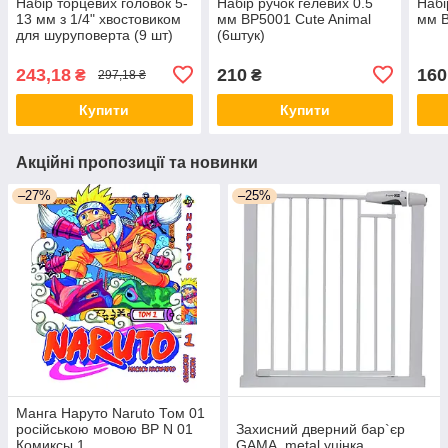
Набір торцевих головок 5-
Набір ручок гелевих 0.5
Набі
13 мм з 1/4" хвостовиком
мм BP5001 Cute Animal
мм B
для шуруповерта (9 шт)
(6штук)
243,18
210
160
₴
₴
297,18 ₴
Купити
Купити
Акційні пропозиції та новинки
–27%
–25%
Манга Наруто Naruto Том 01
російською мовою ВР N 01
Захисний дверний бар`єр
Комиксы 1
GAMA, metal уцінка