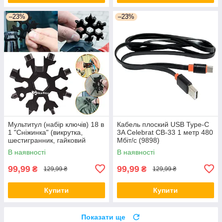
–23%
–23%
Мультитул (набір ключів) 18 в
Кабель плоский USB Type-C
1 "Сніжинка" (викрутка,
3A Celebrat CB-33 1 метр 480
шестигранник, гайковий
Мбіт/с (9898)
ключ) Black (5626)
В наявності
В наявності
99,99
99,99
₴
₴
129,99 ₴
129,99 ₴
Купити
Купити
Показати ще