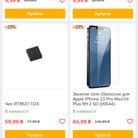
9,99
9,99
₴
₴
12,99 ₴
12,99 ₴
Купити
Купити
–23%
–23%
Захисне скло Glasscove для
Apple IPhone 13 Pro Max/14
Чип RT8537 OJX
Plus 9H 2.5D (00644)
В наявності
В наявності
59,99
84,99
₴
₴
77,99 ₴
110,49 ₴
Купити
Купити