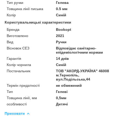
Тип ручки
Гелева
Товщина лінії письма
0.5 мм
Колір
Синій
Користувальницькі характеристики
Бренда
Bookopt
Виготовлено
2021
Вид
Ручки
Вісновок СЕЗ
Відповідає санітарно-
епідеміологічним нормам
Гарантія
14 днів
Колір чорнила
Синій
Постачальник
ТОВ "АКОРД-УКРАЇНА" 46008
м.Тернопіль,
вул.Подільська,44
Термін придатності
не обмежений
Тип
Гелеві
Товщина лінії, мм
0,5мм
особливості
Дитячі
Приховати