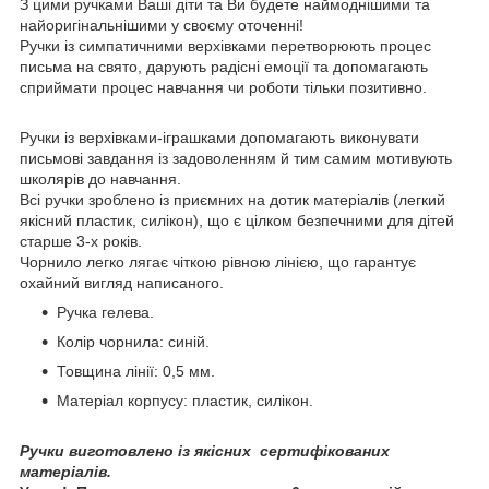
З цими ручками Ваші діти та Ви будете наймоднішими та
найоригінальнішими у своєму оточенні!
Ручки із симпатичними верхівками перетворюють процес
письма на свято, дарують радісні емоції та допомагають
сприймати процес навчання чи роботи тільки позитивно.
Ручки із верхівками-іграшками допомагають виконувати
письмові завдання із задоволенням й тим самим мотивують
школярів до навчання.
Всі ручки зроблено із приємних на дотик матеріалів (легкий
якісний пластик, силікон), що є цілком безпечними для дітей
старше 3-х років.
Чорнило легко лягає чіткою рівною лінією, що гарантує
охайний вигляд написаного.
Ручка гелева.
Колір чорнила: синій.
Товщина лінії: 0,5 мм.
Матеріал корпусу: пластик, силікон.
Ручки виготовлено із якісних сертифікованих
матеріалів.