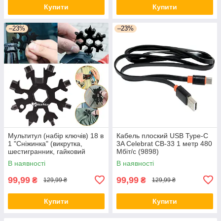
Купити
Купити
–23%
–23%
Мультитул (набір ключів) 18 в
Кабель плоский USB Type-C
1 "Сніжинка" (викрутка,
3A Celebrat CB-33 1 метр 480
шестигранник, гайковий
Мбіт/с (9898)
ключ) Black (5626)
В наявності
В наявності
99,99
99,99
₴
₴
129,99 ₴
129,99 ₴
Купити
Купити