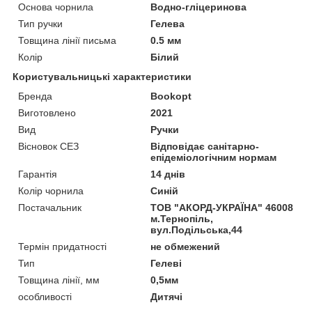
Основа чорнила
Водно-гліцеринова
Тип ручки
Гелева
Товщина лінії письма
0.5 мм
Колір
Білий
Користувальницькі характеристики
Бренда
Bookopt
Виготовлено
2021
Вид
Ручки
Вісновок СЕЗ
Відповідає санітарно-
епідеміологічним нормам
Гарантія
14 днів
Колір чорнила
Синій
Постачальник
ТОВ "АКОРД-УКРАЇНА" 46008
м.Тернопіль,
вул.Подільська,44
Термін придатності
не обмежений
Тип
Гелеві
Товщина лінії, мм
0,5мм
особливості
Дитячі