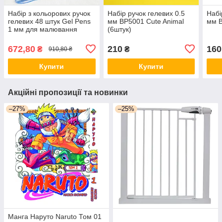
Набір з кольорових ручок
Набір ручок гелевих 0.5
Набі
гелевих 48 штук Gel Pens
мм BP5001 Cute Animal
мм B
1 мм для малювання
(6штук)
Люкс качество!+
672,80
210
160
₴
₴
910,80 ₴
Купити
Купити
Акційні пропозиції та новинки
–27%
–25%
Манга Наруто Naruto Том 01