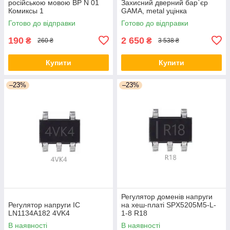
російською мовою ВР N 01
Захисний дверний бар`єр
Комиксы 1
GAMA, metal уцінка
Готово до відправки
Готово до відправки
190
2 650
₴
₴
260 ₴
3 538 ₴
Купити
Купити
–23%
–23%
Регулятор доменів напруги
Регулятор напруги ІС
на хеш-платі SPX5205M5-L-
LN1134A182 4VK4
1-8 R18
В наявності
В наявності