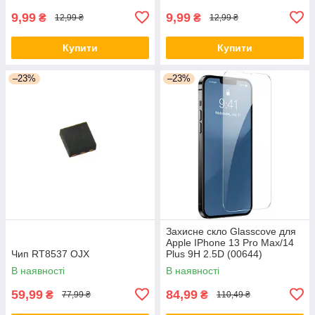
9,99
9,99
₴
₴
12,99 ₴
12,99 ₴
Купити
Купити
–23%
–23%
Захисне скло Glasscove для
Apple IPhone 13 Pro Max/14
Чип RT8537 OJX
Plus 9H 2.5D (00644)
В наявності
В наявності
59,99
84,99
₴
₴
77,99 ₴
110,49 ₴