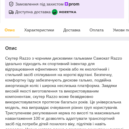
Замовлення під захистом
Доступна доставка
Опис
Характеристики
Доставка
Оплата
Умови п
Опис
Скутер Razzo з чорними дисковими гальмами Самокат Razzo
ідеально підходить як спортивний інвентар для
відпрацювання ефективних трюків або як екологічний і
стильний засіб спілкування на короткі відстані. Безпечну,
комфортну їзду забезпечують дискове гальмо, подвійна
амортизація коліс і широка неслизька платформа. Завдяки
високій якості виготовлення та використовуваним
компонентам, скутер Razzo може безвідмовно
використовуватися протягом багатьох років. Це універсальна
модель, яка виправдає очікування різних груп користувачів.
Триступеневе регулювання керма по висоті та максимальне
навантаження 100 кг дозволять адаптувати транспортний
засіб під потреби дітей похилого віку, підлітків і навіть