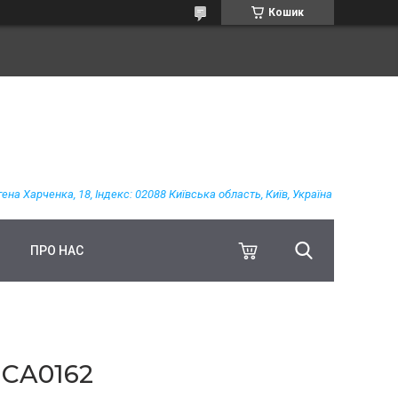
Кошик
гена Харченка, 18, Індекс: 02088 Київська область, Київ, Україна
ПРО НАС
CA0162