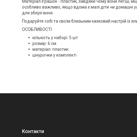
Матеріал іграшок -
пластик
, завдяки чому вони легші, мі
особливо важливо, якщо вдома є малі діти чи домашні 
для зберігання.
Подаруйте собі та своїм близьким казковий настрій із 
ОСОБЛИВОСТІ:
кількість у наборі: 5 шт
розмір: 6 см
матеріал: пластик
шнурочки у комплекті