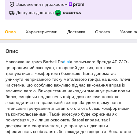
Замовлення під захистом
Доступна доставка
Опис
Характеристики
Доставка
Оплата
Умови п
Опис
Накладка на гриф Barbell Pa
d ві
д польського бренду
4FIZJO
-
це практичний аксесуар, створений для тих, хто хоче
тренуватися з комфортом і безпекою. Вона допомагає
уникнути неприємного тиску металевого грифа на шию, плечі
чи стегна, що особливо важливо під час виконання вправ із
великою вагою. Використання накладки зменшує ризик появи
болю, синців чи подразнень шкіри, дозволяючи повністю
зосередитися на правильній техніці. Завдяки цьому навіть
інтенсивні тренування зі штангою стають більш комфортними
та контрольованими. Такий аксесуар буде корисним як
початківцям, які лише освоюють базові вправи, так і
досвідченим спортсменам, що прагнуть підвищити
ефективність своїх занять без шкоди для здоров'я. Вона стане