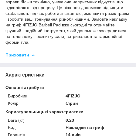
вправи більш технічно, уникаючи неприємних відчуттів, що
відволікають від процесу. Це рішення допоможе підвищити
стабільність під час роботи зі штангою, зменшити ризик травм
і зробити ваші тренування різнобічнішими. Замовте накладку
на гриф
4FIZJO
Barbell Pad вже сьогодні та отримайте
зручний і надійний інструмент, який допоможе зосередитися
на головному - розвитку сили, витривалості та гармонійної
форми тіла.
Приховати
Характеристики
Основні атрибути
Виробник
4FIZJO
Колір
Сірий
Користувальницькі характеристики
Вага (кг)
0.23
Вид
Накладки на гриф
Гарантія
14 днів