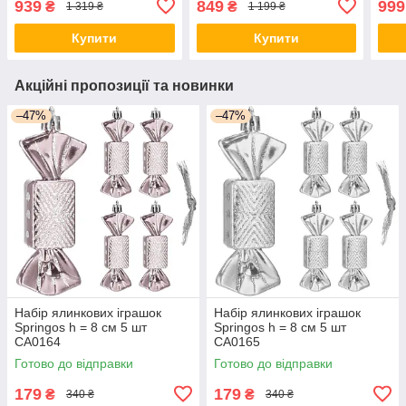
939
849
999
₴
₴
1 319 ₴
1 199 ₴
Купити
Купити
Акційні пропозиції та новинки
–47%
–47%
Набір ялинкових іграшок
Набір ялинкових іграшок
Springos h = 8 см 5 шт
Springos h = 8 см 5 шт
CA0164
CA0165
Готово до відправки
Готово до відправки
179
179
₴
₴
340 ₴
340 ₴