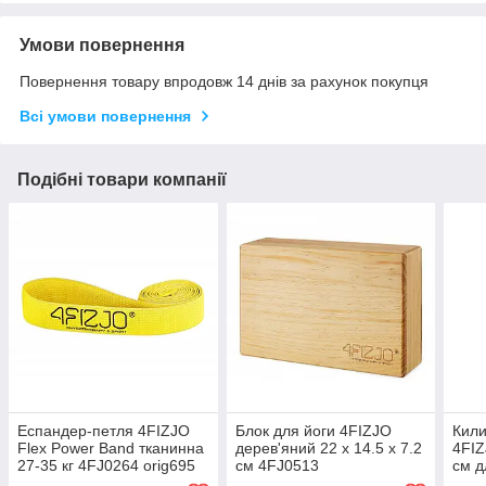
Умови повернення
Повернення товару впродовж 14 днів за рахунок покупця
Всі умови повернення
Подібні товари компанії
Еспандер-петля 4FIZJO
Блок для йоги 4FIZJO
Кили
Flex Power Band тканинна
дерев'яний 22 x 14.5 x 7.2
4FIZ
27-35 кг 4FJ0264 orig695
см 4FJ0513
см д
4FJ0