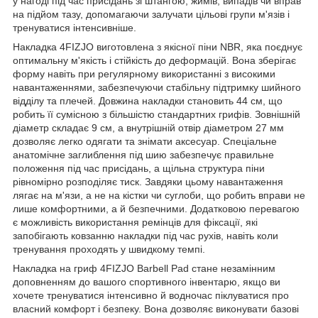
у нагоді під час присідань зі штангою, жимів, випадів чи вправ
на підйом тазу, допомагаючи залучати цільові групи м'язів і
тренуватися інтенсивніше.
Накладка
4FIZJO
виготовлена з якісної піни NBR, яка поєднує
оптимальну м'якість і стійкість до деформацій. Вона зберігає
форму навіть при регулярному використанні з високими
навантаженнями, забезпечуючи стабільну підтримку шийного
відділу та плечей. Довжина накладки становить 44 см, що
робить її сумісною з більшістю стандартних грифів. Зовнішній
діаметр складає 9 см, а внутрішній отвір діаметром 27 мм
дозволяє легко одягати та знімати аксесуар. Спеціальне
анатомічне заглиблення під шию забезпечує правильне
положення під час присідань, а щільна структура піни
рівномірно розподіляє тиск. Завдяки цьому навантаження
лягає на м'язи, а не на кістки чи суглоби, що робить вправи не
лише комфортними, а й безпечними. Додатковою перевагою
є можливість використання ремінців для фіксації, які
запобігають ковзанню накладки під час рухів, навіть коли
тренування проходять у швидкому темпі.
Накладка на гриф
4FIZJO
Barbell Pad стане незамінним
доповненням до вашого спортивного інвентарю, якщо ви
хочете тренуватися інтенсивно й водночас піклуватися про
власний комфорт і безпеку. Вона дозволяє виконувати базові