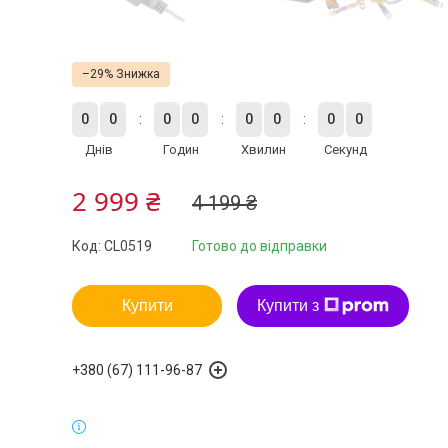
–29%
0
0
0
0
0
0
0
0
Днів
Годин
Хвилин
Секунд
2 999 ₴
4 199 ₴
Код:
CL0519
Готово до відправки
Купити
Купити з
+380 (67) 111-96-87