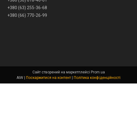
+380 (50) 618-46-61
+380 (63) 255-36-68
+380 (66) 770-26-99
Сайт створений на маркетплейсі
Prom.ua
AIW |
Поскаржитися на контент
|
Політика конфіденційності