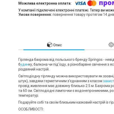
У компанії підключені електронні платежі. Тепер ви мож
повернення товару протягом 14 дні
Опис
Гірлянда бахрома від польського бренду
Springos
- неві
б
удин
ку, балкона чи під'їзду, а
різнобарвне свічення
з я
різдвяний настрій.
Світлодіодну гірлянду можна використовувати як
ззовні
штук), завдяки герметичним з'єднанням з
класом
захис
провід живлення має довжину близько
2.5 м
. Бахрома р
та 60 см
. Світлодіодні лампочки є водонепроникними, р
температур.
Подаруйте собі та своїм близьким казковий настрій із г
ОСОБЛИВОСТІ: