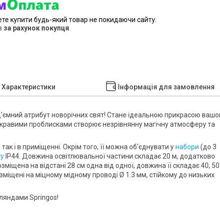
ете купити будь-який товар не покидаючи сайту.
в
за рахунок покупця
Характеристики
Інформація для замовлення
д'ємний атрибут новорічних свят! Стане ідеальною прикрасою вашо
скравими проблисками створює незрівнянну магічну атмосферу та
, так і
в приміщенні
. Окрім того, її можна
об'єднувати у
набори
(до 3
ту
IP44
. Довжина освітлювальної частини складає
20 м
, додатково
озміщена на відстані
28 см
одна від одної, довжина її складає
40, 50
озміщені на міцному мідному проводі
Ø 1.3 мм
, стійкому до низьких
ірляндами
Springos
!