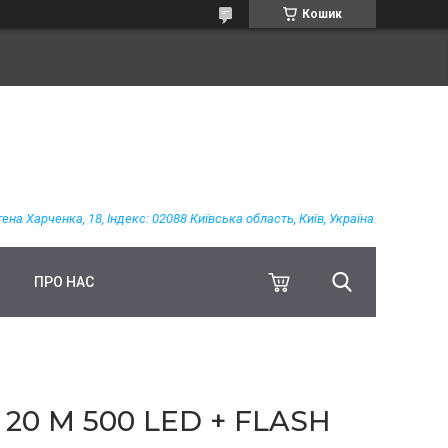
Кошик
гена Харченка, 18, Індекс: 02088 Київська область, Київ, Україна
ПРО НАС
0 М 500 LED + FLASH