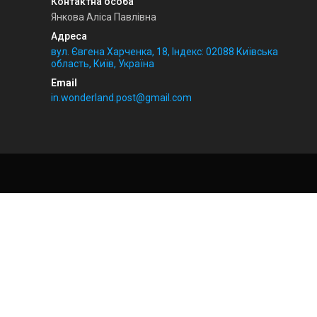
Янкова Аліса Павлівна
вул. Євгена Харченка, 18, Індекс: 02088 Київська
область, Київ, Україна
in.wonderland.post@gmail.com