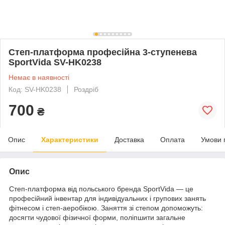
Степ-платформа професійна 3-ступенева
SportVida SV-HK0238
Немає в наявності
Код: SV-HK0238
Роздріб
700
₴
Опис
Характеристики
Доставка
Оплата
Умови 
Опис
Степ-платформа від польського бренда
SportVida
— це
професійний інвентар для індивідуальних і групових занять
фітнесом і степ-аеробікою. Заняття зі степом допоможуть:
досягти чудової фізичної форми, поліпшити загальне