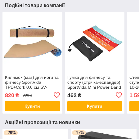
Подібні товари компанії
Килимок (мат) для йоги та
Гумка для фітнесу та
Степ
фітнесу SportVida
спорту (стрічка-еспандер)
ступ
TPE+Cork 0.6 см SV-
SportVida Mini Power Band
10-2
HK0318 orig396
3 шт 0-15 кг SV-HK0205-1
Blac
820
462
1 5
₴
₴
990 ₴
orig2400
Купити
Купити
Акційні пропозиції та новинки
–29%
–17%