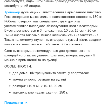
самопочуття, підвищити рівень працездатності та тренують
вестибулярний апарат.
Тренажер
дуже міцний, виготовлений з
армованого пластику
.
Рекомендоване максимальне навантаження становить
150 кг
.
Робоча поверхня має спеціальну структуру, яка
унеможливлює випадкове зісковзування ноги з платформи.
Висота регулюється в 3 положеннях:
10 см
,
15 см
и
20 см
.
Зміна висоти так само змінює інтенсивність і навантаження.
Також на кожному ступені платформи є
гумові ніжки
, завдяки
чому вона залишається стабільною й безпечною.
Степ-платформа рекомендується для домашнього та
комерційного застосування. Крім того, використовувати її
можна в приміщенні та на вулиці.
ОСОБЕННОСТИ:
для домашніх тренувань та занять у спортзалах
можна використовувати на вулиці
розміри: 110 х 41 х 10-15-20 см
максимальне навантаження: 150 кг
Приховати