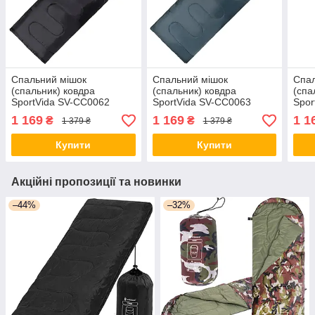
Спальний мішок
Спальний мішок
Спал
(спальник) ковдра
(спальник) ковдра
(спа
SportVida SV-CC0062
SportVida SV-CC0063
Spor
+2...+ 21 °C R Black/Sky
+2...+ 21 °C R Navy
+2..
1 169
1 169
1 1
₴
₴
1 379 ₴
1 379 ₴
Blue orig1691
Green/Red orig1692
Gree
Купити
Купити
Акційні пропозиції та новинки
–44%
–32%