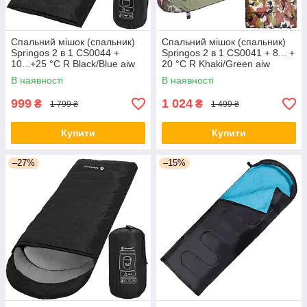
Спальний мішок (спальник)
Спальний мішок (спальник)
Springos 2 в 1 CS0044 +
Springos 2 в 1 CS0041 + 8... +
10...+25 °C R Black/Blue aiw
20 °C R Khaki/Green aiw
якість
якість
В наявності
В наявності
999
1 024
₴
₴
1 799 ₴
1 499 ₴
Купити
Купити
–27%
–15%