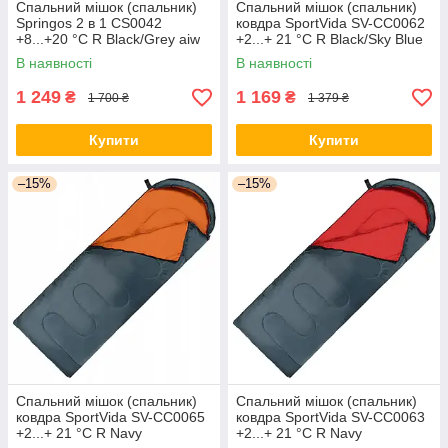
Спальний мішок (спальник)
Спальний мішок (спальник)
Springos 2 в 1 CS0042
ковдра SportVida SV-CC0062
+8...+20 °C R Black/Grey aiw
+2...+ 21 °C R Black/Sky Blue
якість
orig1691
В наявності
В наявності
1 249
1 169
₴
₴
1 700 ₴
1 379 ₴
Купити
Купити
–15%
–15%
Спальний мішок (спальник)
Спальний мішок (спальник)
ковдра SportVida SV-CC0065
ковдра SportVida SV-CC0063
+2...+ 21 °C R Navy
+2...+ 21 °C R Navy