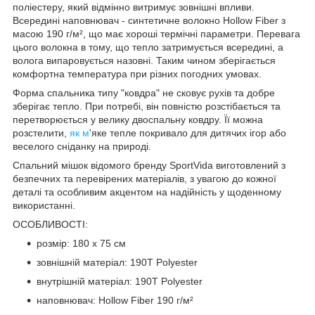
поліестеру, який відмінно витримує зовнішні впливи.
Всередині наповнювач - синтетичне волокно Hollow Fiber з
масою 190 г/м², що має хороші термічні параметри. Перевага
цього волокна в тому, що тепло затримується всередині, а
волога випаровується назовні. Таким чином зберігається
комфортна температура при різних погодних умовах.
Форма спальника типу "ковдра" не сковує рухів та добре
зберігає тепло. При потребі, він повністю розстібається та
перетворюється у велику двоспальну ковдру. Її можна
розстелити,
як м
'яке тепле покривало для дитячих ігор або
веселого сніданку на природі.
Спальний мішок відомого бренду
SportVida
виготовлений з
безпечних та перевірених матеріалів, з увагою до кожної
деталі та особливим акцентом на надійність у щоденному
використанні.
ОСОБЛИВОСТІ:
розмір: 180 x 75 см
зовнішній матеріал: 190Т Polyester
внутрішній матеріал: 190Т Polyester
наповнювач: Hollow Fiber 190 г/м²