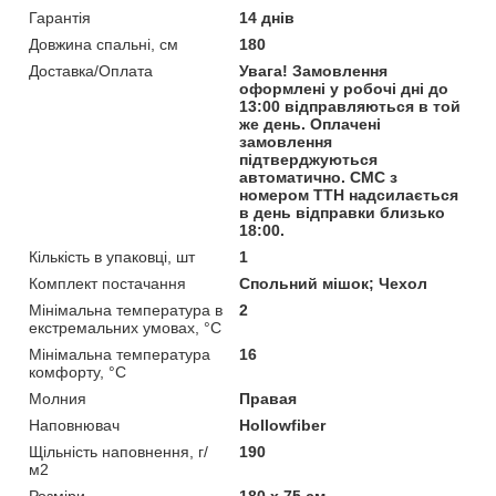
Гарантія
14 днів
Довжина спальні, см
180
Доставка/Оплата
Увага! Замовлення
оформлені у робочі дні до
13:00 відправляються в той
же день. Оплачені
замовлення
підтверджуються
автоматично. СМС з
номером ТТН надсилається
в день відправки близько
18:00.
Кількість в упаковці, шт
1
Комплект постачання
Спольний мішок; Чехол
Мінімальна температура в
2
екстремальних умовах, °C
Мінімальна температура
16
комфорту, °C
Молния
Правая
Наповнювач
Hollowfiber
Щільність наповнення, г/
190
м2
Розміри
180 х 75 см