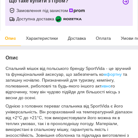
Що таке купити з Пром?
Замовлення під захистом
Доступна доставка
Опис
Характеристики
Доставка
Оплата
Умови п
Опис
Спальний мішок від польського бренду
SportVida
- це зручний
та функціональний аксесуар, що забезпечить ко
мфортну
та
затишну ночівлю. Призначений для туризму, кемпінгу,
полювання, риболовлі та будь-якого іншого акт
ивно
го
відпочинку, тому він чудово підійде для більшості місць з
весни до осені.
Однією з головних переваг спальника від
SportVida
є його
універсальність. Він розрахований на температурний діапазон
від +2°C до +21°C, тож використовувати його можна як в
теплих умовах, так і в прохолоднішу погоду. Матеріали,
використані в спальному мішку, гарантують якість і
зносостійкість. Зовнішня оболонка та підкладка виготовлені з