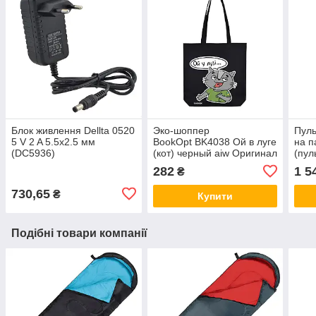
Блок живлення Dellta 0520
Эко-шоппер
Пул
5 V 2 A 5.5x2.5 мм
BookOpt BK4038 Ой в луге
на п
(DC5936)
(кот) черный aiw Оригинал
(пул
2866
Grey
282
1 5
₴
730,65
₴
Купити
Подібні товари компанії