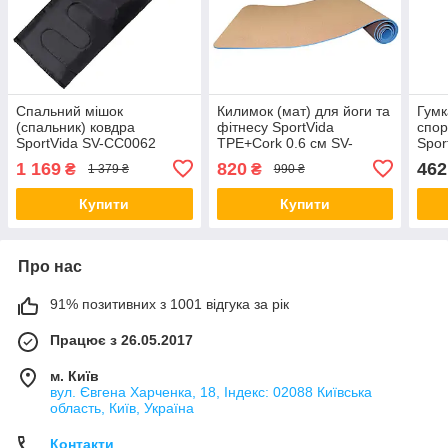
Спальний мішок
Килимок (мат) для йоги та
Гумк
(спальник) ковдра
фітнесу SportVida
спор
SportVida SV-CC0062
TPE+Cork 0.6 см SV-
Spor
+2...+ 21 °C R Black/Sky
HK0318 orig396
3 шт
1 169
820
462
₴
₴
1 379 ₴
990 ₴
Blue orig1691
orig
Купити
Купити
Про нас
91% позитивних з 1001 відгука за рік
Працює з 26.05.2017
м. Київ
вул. Євгена Харченка, 18, Індекс: 02088 Київська
область, Київ, Україна
Контакти