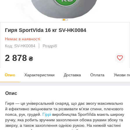
Гиря SportVida 16 кг SV-HK0084
Немає в наявності
Код: SV-HK0084
Роздріб
2 878
₴
Опис
Характеристики
Доставка
Оплата
Умови п
Опис
Гиря — це універсальний снаряд, що дає змогу максимально
й ефективно зміцнювати та розвивати м'язи спини, плечового
пояса, рук, грудей.
Гіррі
виробництва
SportVida
мають широку
ручку, яка робить зручним захоплення обома руками збоку та
зверху, а також захоплення однією рукою. На нижній частині