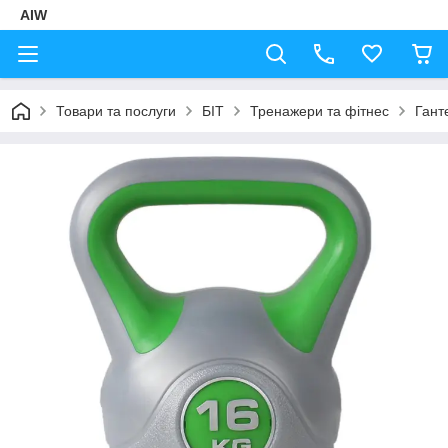
AIW
Товари та послуги
БІТ
Тренажери та фітнес
Гант