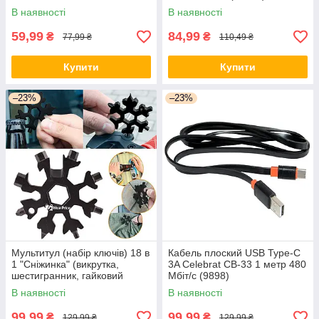
В наявності
В наявності
59,99
84,99
₴
₴
77,99 ₴
110,49 ₴
Купити
Купити
–23%
–23%
Мультитул (набір ключів) 18 в
Кабель плоский USB Type-C
1 "Сніжинка" (викрутка,
3A Celebrat CB-33 1 метр 480
шестигранник, гайковий
Мбіт/с (9898)
ключ) Black (5626)
В наявності
В наявності
99,99
99,99
₴
₴
129,99 ₴
129,99 ₴