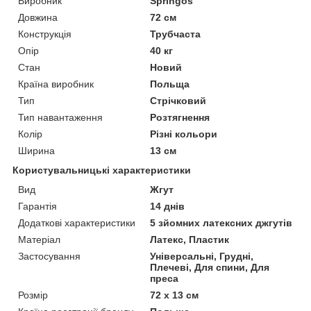
Виробник
Springos
Довжина
72 см
Конструкція
Трубчаста
Опір
40 кг
Стан
Новий
Країна виробник
Польща
Тип
Стрічковий
Тип навантаження
Розтягнення
Колір
Різні кольори
Ширина
13 см
Користувальницькі характеристики
Вид
Жгут
Гарантія
14 днів
Додаткові характеристики
5 зйомних латексних джгутів
Матеріал
Латекс, Пластик
Застосування
Універсальні, Грудні,
Плечеві, Для спини, Для
преса
Розмір
72 x 13 см