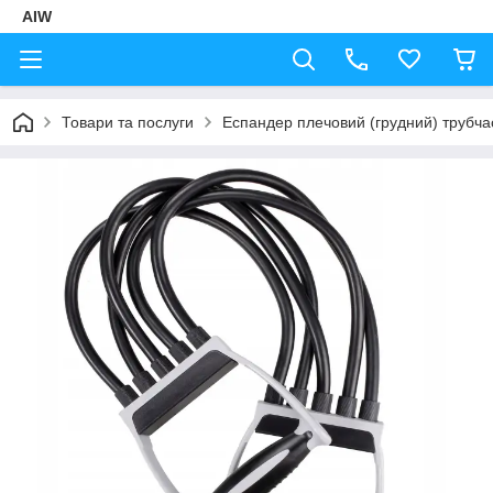
AIW
Товари та послуги
Еспандер плечовий (грудний) трубча