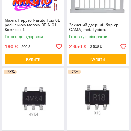
Манга Наруто Naruto Том 01
російською мовою ВР N 01
Захисний дверний бар`єр
Комиксы 1
GAMA, metal уцінка
Готово до відправки
Готово до відправки
190
2 650
₴
₴
260 ₴
3 538 ₴
Купити
Купити
–23%
–23%