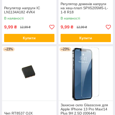
Регулятор доменів напруги
Регулятор напруги ІС
на хеш-платі SPX5205M5-L-
LN1134A182 4VK4
1-8 R18
В наявності
В наявності
9,99
9,99
₴
₴
12,99 ₴
12,99 ₴
Купити
Купити
–23%
–23%
Захисне скло Glasscove для
Apple IPhone 13 Pro Max/14
Чип RT8537 OJX
Plus 9H 2.5D (00644)