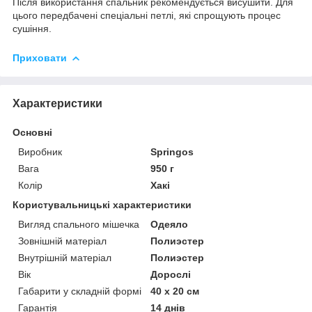
Після використання спальник рекомендується висушити. Для
цього передбачені спеціальні петлі, які спрощують процес
сушіння.
Приховати
Характеристики
Основні
Виробник
Springos
Вага
950 г
Колір
Хакі
Користувальницькі характеристики
Вигляд спального мішечка
Одеяло
Зовнішній матеріал
Полиэстер
Внутрішній матеріал
Полиэстер
Вік
Дорослі
Габарити у складній формі
40 x 20 см
Гарантія
14 днів