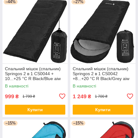
–44%
–27%
Спальний мішок (спальник)
Спальний мішок (спальник)
Springos 2 в 1 CS0044 +
Springos 2 в 1 CS0042
10...+25 °C R Black/Blue aiw
+8...+20 °C R Black/Grey aiw
якість
якість
В наявності
В наявності
999
1 249
₴
₴
1 799 ₴
1 700 ₴
Купити
Купити
–15%
–15%