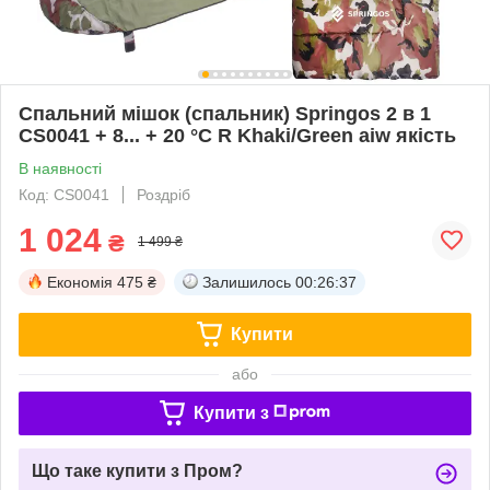
Спальний мішок (спальник) Springos 2 в 1
CS0041 + 8... + 20 °C R Khaki/Green aiw якість
В наявності
Код: CS0041
Роздріб
1 024
₴
1 499 ₴
Економія
475 ₴
Залишилось
00:26:37
Купити
або
Купити з
Що таке купити з Пром?