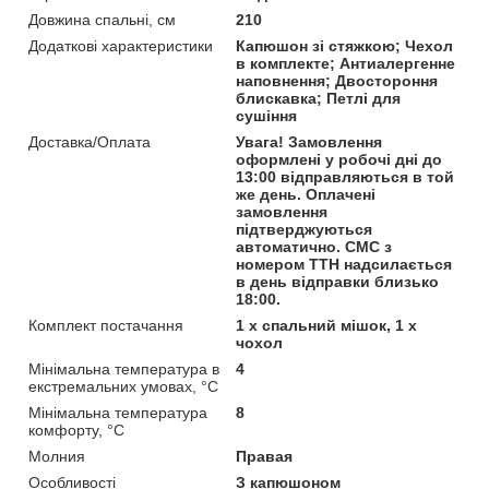
Довжина спальні, см
210
Додаткові характеристики
Капюшон зі стяжкою; Чехол
в комплекте; Антиалергенне
наповнення; Двостороння
блискавка; Петлі для
сушіння
Доставка/Оплата
Увага! Замовлення
оформлені у робочі дні до
13:00 відправляються в той
же день. Оплачені
замовлення
підтверджуються
автоматично. СМС з
номером ТТН надсилається
в день відправки близько
18:00.
Комплект постачання
1 x спальний мішок, 1 x
чохол
Мінімальна температура в
4
екстремальних умовах, °C
Мінімальна температура
8
комфорту, °C
Молния
Правая
Особливості
З капюшоном