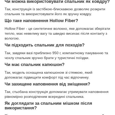
Чи можна використовувати спальник як ковдру?
Так, конструкція із застібкою-блискавкою дозволяє розкрити
спальник та використовувати його як зручну ковдру.
Що таке наповнення Hollow Fiber?
Hollow Fiber - це синтетичне волокно, яке допомагає зберігати
тепло, має невелику вагу та швидко висихає після контакту з
вологою.
Чи підходить спальник для походів?
Так, завдяки вазі приблизно 950 г, компактному пакуванню та
чохлу спальник зручно брати у туристичні поїздки.
Чи має спальник капюшон?
Так, модель оснащена капюшоном зі стяжкою, який
допомагає підвищити комфорт під час відпочинку.
Чи захищене наповнення від зміщення?
Так, стьобана конструкція допомагає утримувати наповнення
рівномірно розподіленим всередині спальника.
Як доглядати за спальним мішком після
використання?