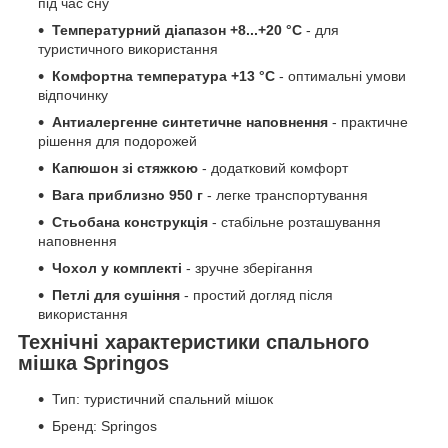
під час сну
Температурний діапазон +8...+20 °C
- для
туристичного використання
Комфортна температура +13 °C
- оптимальні умови
відпочинку
Антиалергенне синтетичне наповнення
- практичне
рішення для подорожей
Капюшон зі стяжкою
- додатковий комфорт
Вага приблизно 950 г
- легке транспортування
Стьобана конструкція
- стабільне розташування
наповнення
Чохол у комплекті
- зручне зберігання
Петлі для сушіння
- простий догляд після
використання
Технічні характеристики спального
мішка Springos
Тип: туристичний спальний мішок
Бренд: Springos