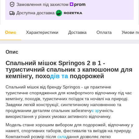
Замовлення під захистом
Доступна доставка
Опис
Характеристики
Доставка
Оплата
Умови п
Опис
Спальний мішок Springos 2 в 1 -
туристичний спальник з капюшоном для
кемпінгу, похо
дів та
подорожей
Спальний мішок від бренду Springos - це практичне
туристичне спорядження для комфортного відпочинку під час
кемпінгу, походів, туристичних поїздок та ночівлі на природі.
Завдяки легкій конструкції, синтетичному наповненню та
продуманим деталям спальник забезпечу
є зр
учність
використання у різних умовах активного відпочинку.
Модель стане хорошим вибором для подорожей, відпочинку у
наметі, спортивних таборів, фестивалів та виїздів на природу.
Компактний розмір після
скла
дання дозволяє легко