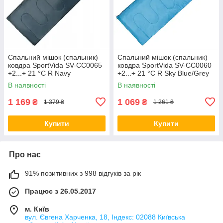
Спальний мішок (спальник)
Спальний мішок (спальник)
ковдра SportVida SV-CC0065
ковдра SportVida SV-CC0060
+2...+ 21 °C R Navy
+2...+ 21 °C R Sky Blue/Grey
Green/Orange orig2444
orig1694
В наявності
В наявності
1 169
1 069
₴
₴
1 379 ₴
1 261 ₴
Купити
Купити
Про нас
91% позитивних з 998 відгуків за рік
Працює з 26.05.2017
м. Київ
вул. Євгена Харченка, 18, Індекс: 02088 Київська