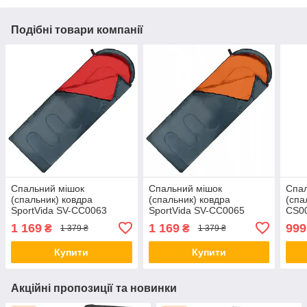
Подібні товари компанії
Спальний мішок
Спальний мішок
Спал
(спальник) ковдра
(спальник) ковдра
(спа
SportVida SV-CC0063
SportVida SV-CC0065
CS00
+2...+ 21 °C R Navy
+2...+ 21 °C R Navy
Blac
1 169
1 169
999
₴
₴
1 379 ₴
1 379 ₴
Green/Red orig1692
Green/Orange orig2444
Купити
Купити
Акційні пропозиції та новинки