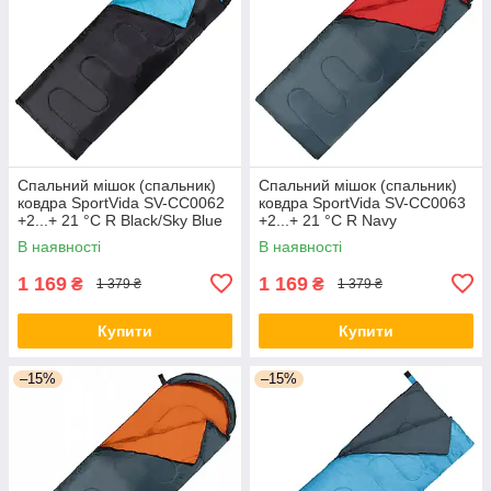
Спальний мішок (спальник)
Спальний мішок (спальник)
ковдра SportVida SV-CC0062
ковдра SportVida SV-CC0063
+2...+ 21 °C R Black/Sky Blue
+2...+ 21 °C R Navy
orig1691
Green/Red orig1692
В наявності
В наявності
1 169
1 169
₴
₴
1 379 ₴
1 379 ₴
Купити
Купити
–15%
–15%