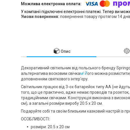
У компанії підключені електронні платежі. Тепер ви мож
повернення товару протягом 14 дні
Опис
Декоративний світильник від польського бренду
Spring
альтернатива восковим свічка
м! Й
ого можна розмістити,
доповненням святкового інтер'єру.
Світильник працює від 3-ох батарейок типу АА (
не йдуть
того, що це практично, адже немає проводів та розеток, 
традиційними свічками. Конструкція виконана з високоя
см), а загальні розміри виробу
20.5 x 20 см
.
Подаруйте собі та своїм близьким казковий настрій із п
ОСОБЛИВОСТІ:
розміри: 20.5 x 20 см