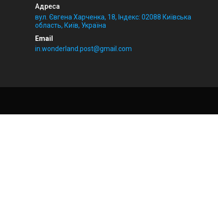
вул. Євгена Харченка, 18, Індекс: 02088 Київська
область, Київ, Україна
in.wonderland.post@gmail.com