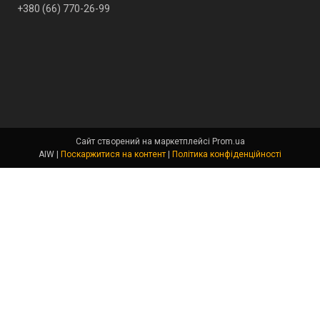
+380 (66) 770-26-99
Сайт створений на маркетплейсі
Prom.ua
AIW |
Поскаржитися на контент
|
Політика конфіденційності