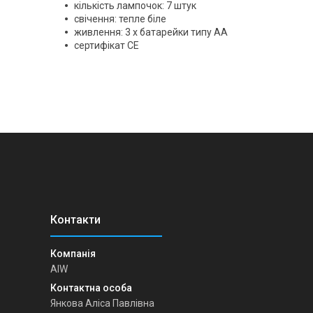
кількість лампочок: 7 штук
свічення: тепле біле
живлення: 3 x батарейки типу АА
сертифікат CE
AIW
Янкова Аліса Павлівна