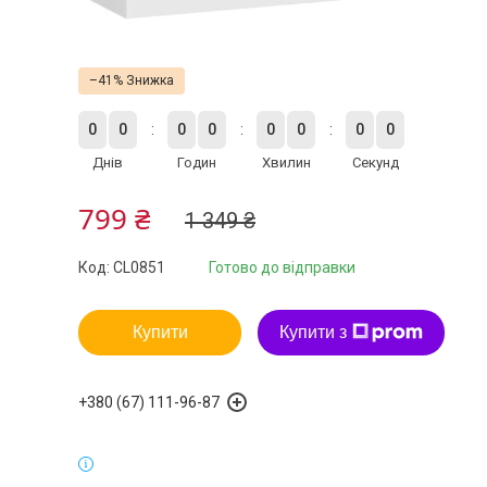
–41%
0
0
0
0
0
0
0
0
Днів
Годин
Хвилин
Секунд
799 ₴
1 349 ₴
Код:
CL0851
Готово до відправки
Купити
Купити з
+380 (67) 111-96-87