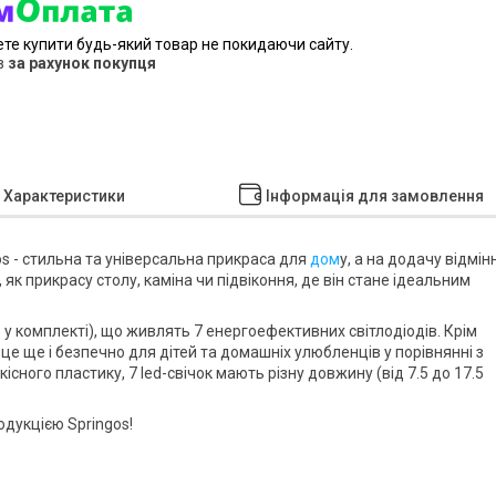
ете купити будь-який товар не покидаючи сайту.
в
за рахунок покупця
Характеристики
Інформація для замовлення
os
- стильна та універсальна прикраса для
дом
у, а на додачу відмін
 як прикрасу столу, каміна чи підвіконня, де він стане ідеальним
 у комплекті
), що живлять 7 енергоефективних світлодіодів. Крім
це ще і безпечно для дітей та домашніх улюбленців у порівнянні з
кісного пластику,
7 led-свічок
мають різну довжину (від 7.5 до 17.5
родукцією
Springos
!