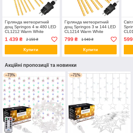
Гірлянда метеоритний
Гірлянда метеоритний
Світ
дощ Springos 4 м 480 LED
дощ Springos 3 м 144 LED
Spri
CL1212 Warm White
CL1214 Warm White
CL01
orig845
orig848
orig
1 439
799
599
₴
₴
2 159 ₴
1 949 ₴
Купити
Купити
Акційні пропозиції та новинки
–73%
–71%