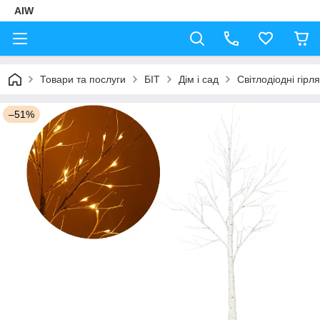
AIW
Товари та послуги
БІТ
Дім і сад
Світлодіодні гірл
–51%