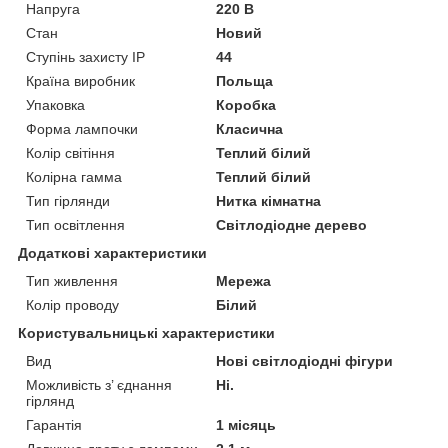
Напруга
220 В
Стан
Новий
Ступінь захисту IP
44
Країна виробник
Польща
Упаковка
Коробка
Форма лампочки
Класична
Колір світіння
Теплий білий
Колірна гамма
Теплий білий
Тип гірлянди
Нитка кімнатна
Тип освітлення
Світлодіодне дерево
Додаткові характеристики
Тип живлення
Мережа
Колір проводу
Білий
Користувальницькі характеристики
Вид
Нові світлодіодні фігури
Можливість з’ єднання
Ні.
гірлянд
Гарантія
1 місяць