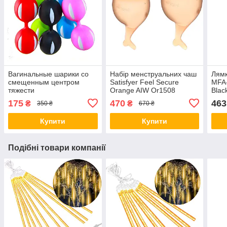
Вагинальные шарики со
Набір менструальних чаш
Лямк
смещенным центром
Satisfyer Feel Secure
MFA
тяжести
Orange AIW Or1508
Blac
175
470
463
₴
₴
350 ₴
670 ₴
Купити
Купити
Подібні товари компанії