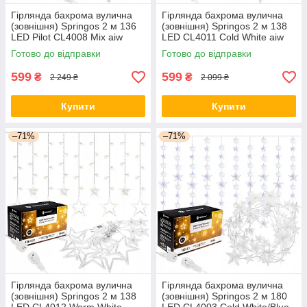
Гірлянда бахрома вулична
Гірлянда бахрома вулична
(зовнішня) Springos 2 м 136
(зовнішня) Springos 2 м 138
LED Pilot CL4008 Mix aiw
LED CL4011 Cold White aiw
якість
якість
Готово до відправки
Готово до відправки
599
599
₴
₴
2 249 ₴
2 099 ₴
Купити
Купити
–71%
–71%
Гірлянда бахрома вулична
Гірлянда бахрома вулична
(зовнішня) Springos 2 м 138
(зовнішня) Springos 2 м 180