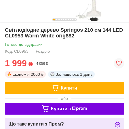
Світлодіодне дерево Springos 210 см 144 LED
CL0953 Warm White orig882
Готово до відправки
Код: CL0953
Роздріб
1 999
₴
4 059 ₴
Економія
2060 ₴
Залишилось
1 день
Купити
або
Купити з
Що таке купити з Пром?