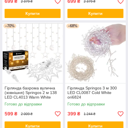
699
699
₴
₴
2 379 ₴
2 379 ₴
Купити
Купити
–70%
–68%
Гірлянда бахрома вулична
Гірлянда Springos 3 м 300
(зовнішня) Springos 2 м 138
LED CL0087 Cold White
LED CL4013 Warm White
ori6824
ori6850
Готово до відправки
Готово до відправки
599
399
₴
₴
2 009 ₴
1 244 ₴
Купити
Купити