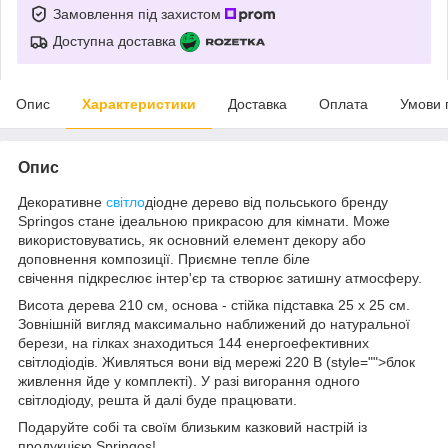
Замовлення під захистом
Доступна доставка
Опис
Характеристики
Доставка
Оплата
Умови 
Опис
Декоративне
світло
діодне дерево від польського бренду
Springos
стане ідеальною прикрасою для кімнати. Може
використовуватись, як основний елемент декору або
доповнення композиції. Приємне
тепле біле
свічення
підкреслює інтер'єр та створює затишну атмосферу.
Висота дерева
210 см
, основа - стійка підставка
25 x 25 см
.
Зовнішній вигляд максимально наближений до натуральної
берези, на гілках знаходиться
144
енергоефективних
світлодіодів. Живляться вони від мережі 220 В (
style="">блок
живлення йде у комплекті
). У разі вигорання одного
світлодіоду, решта й далі буде працювати.
Подаруйте собі та своїм близьким казковий настрій із
продукцією
Springos
!