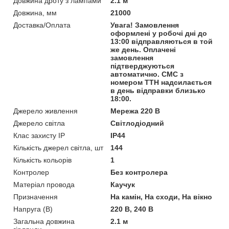
Довжина дроту з лампами
2.1 м
Довжина, мм
21000
Доставка/Оплата
Увага! Замовлення
оформлені у робочі дні до
13:00 відправляються в той
же день. Оплачені
замовлення
підтверджуються
автоматично. СМС з
номером ТТН надсилається
в день відправки близько
18:00.
Джерело живлення
Мережа 220 В
Джерело світла
Світлодіодний
Клас захисту IP
IP44
Кількість джерел світла, шт
144
Кількість кольорів
1
Контролер
Без контролера
Матеріал провода
Каучук
Призначення
На камін, На сходи, На вікно
Напруга (В)
220 В, 240 В
Загальна довжина
2.1 м