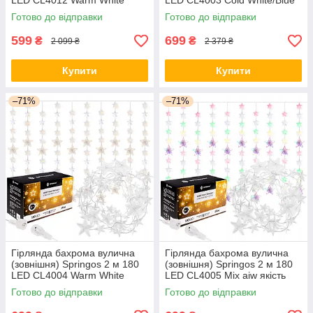
LED CL4012 Warm White
LED CL4003 Cold White/Blue
orig447
orig438
Готово до відправки
Готово до відправки
599
699
₴
₴
2 099 ₴
2 379 ₴
Купити
Купити
–71%
–71%
Гірлянда бахрома вулична
Гірлянда бахрома вулична
(зовнішня) Springos 2 м 180
(зовнішня) Springos 2 м 180
LED CL4004 Warm White
LED CL4005 Mix aiw якість
orig439
Готово до відправки
Готово до відправки