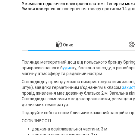
У компанії підключені електронні платежі. Тепер ви мож
повернення товару протягом 14 дні
Опис
Гірлянда метеоритний дощ від польського бренду
Sprin
прикрасою вашого б
удин
ку, балкона чи саду, а
різнобар
магічну атмосферу та різдвяний настрій.
Світлодіодну гірлянду можна використовувати як
ззовні
штук), завдяки герметичним з'єднанням з
класом
захис
провід живлення має довжину близько
2 м
. Загальна кі
Світлодіодні лампочки є водонепроникними, розміщені 
до низьких температур.
Подаруйте собі та своїм близьким казковий настрій із г
ОСОБЛИВОСТІ:
довжина освітлювальної частини: 3 м
довжина проводу живлення: 2 м