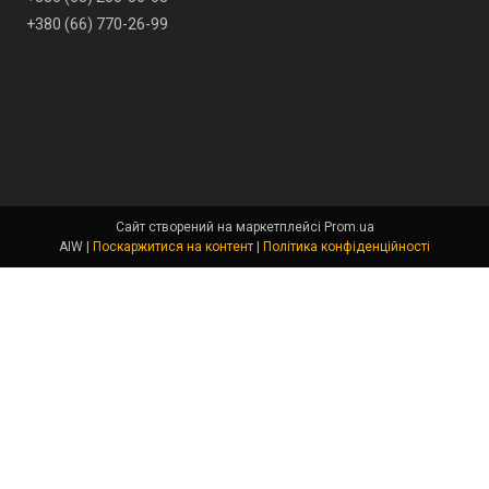
+380 (66) 770-26-99
Сайт створений на маркетплейсі
Prom.ua
AIW |
Поскаржитися на контент
|
Політика конфіденційності