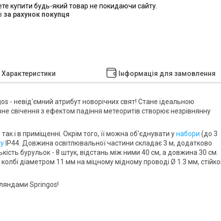
ете купити будь-який товар не покидаючи сайту.
в
за рахунок покупця
Характеристики
Інформація для замовлення
gos
- невід'ємний атрибут новорічних свят! Стане ідеальною
вне свічення з ефектом падіння метеоритів
створює незрівнянну
, так і
в приміщенні
. Окрім того, її можна
об'єднувати у
набори
(до 3
ту
IP44
. Довжина освітлювальної частини складає
3 м
, додатково
лькість бурульок -
8 штук
, відстань між ними
40 см
, а довжина
30 см
.
у колбі діаметром
11 мм
на міцному мідному проводі
Ø 1.3 мм
, стійк
ірляндами
Springos
!