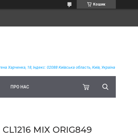
Кошик
гена Харченка, 18, Індекс: 02088 Київська область, Київ, Україна
ПРО НАС
L1216 MIX ORIG849