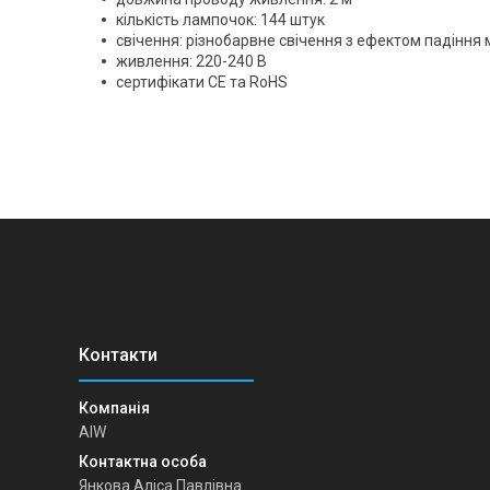
кількість лампочок: 144 штук
свічення: різнобарвне свічення з ефектом падіння 
живлення: 220-240 В
сертифікати CE та RoHS
AIW
Янкова Аліса Павлівна