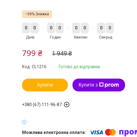
–59%
0
0
0
0
0
0
0
0
Днів
Годин
Хвилин
Секунд
799 ₴
1 949 ₴
Код:
CL1216
Готово до відправки
Купити
Купити з
+380 (67) 111-96-87