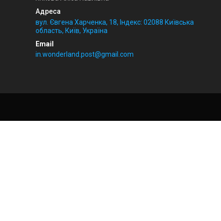
вул. Євгена Харченка, 18, Індекс: 02088 Київська
область, Київ, Україна
in.wonderland.post@gmail.com