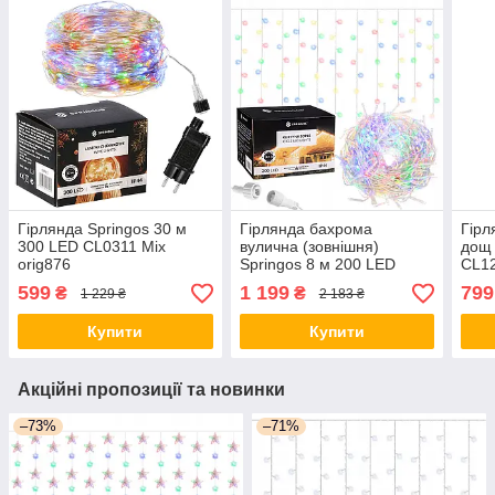
Гірлянда Springos 30 м
Гірлянда бахрома
Гірл
300 LED CL0311 Mix
вулична (зовнішня)
дощ 
orig876
Springos 8 м 200 LED
CL12
CL0203 Mix orig701
599
1 199
799
₴
₴
1 229 ₴
2 183 ₴
Купити
Купити
Акційні пропозиції та новинки
–73%
–71%