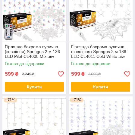
Гірлянда бахрома вулична
Гірлянда бахрома вулична
(зовнішня) Springos 2 м 136
(зовнішня) Springos 2 м 138
LED Pilot CL4008 Mix aiw
LED CL4011 Cold White aiw
якість
якість
Готово до відправки
Готово до відправки
599
599
₴
₴
2 249 ₴
2 099 ₴
Купити
Купити
–71%
–71%