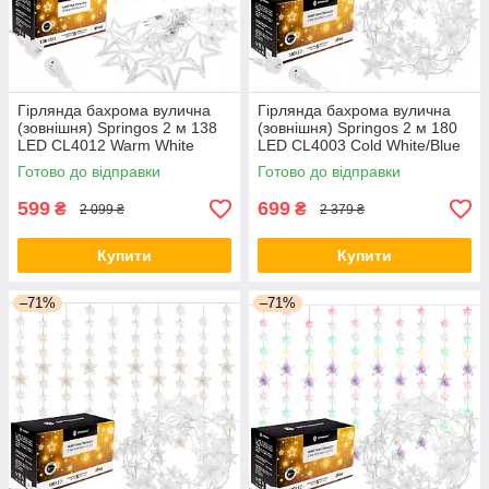
Гірлянда бахрома вулична
Гірлянда бахрома вулична
(зовнішня) Springos 2 м 138
(зовнішня) Springos 2 м 180
LED CL4012 Warm White
LED CL4003 Cold White/Blue
orig447
orig438
Готово до відправки
Готово до відправки
599
699
₴
₴
2 099 ₴
2 379 ₴
Купити
Купити
–71%
–71%