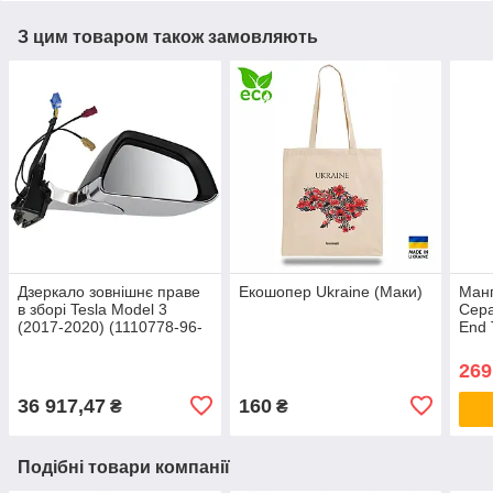
З цим товаром також замовляють
Дзеркало зовнішнє праве
Екошопер Ukraine (Маки)
Манг
в зборі Tesla Model 3
Сера
(2017-2020) (1110778-96-
End 
G)
269
36 917,47
160
₴
₴
Подібні товари компанії