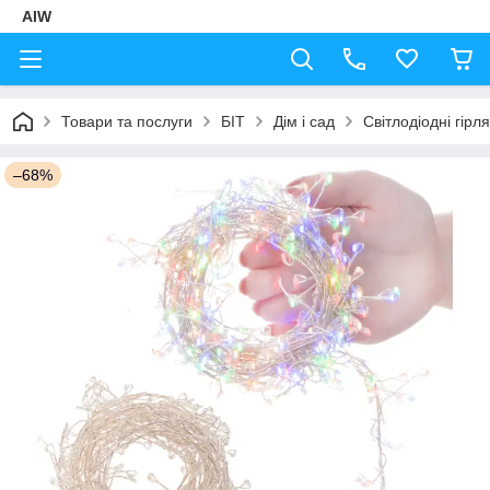
AIW
Товари та послуги
БІТ
Дім і сад
Світлодіодні гірл
–68%