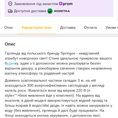
Замовлення під захистом
Доступна доставка
Опис
Характеристики
Доставка
Оплата
Умови 
Опис
Гірлянда від польського бренду
Springos
- невід'ємний
атрибут новорічних свят! Стане ідеальною прикрасою вашого
б
удин
ку, адже з її допомогою можна реалізувати безліч
варіантів декору, а
різнобарвне свічення
створює незрівнянну
магічну атмосферу та різдвяний настрій.
Довжина освітлювальної частини складає
3 м
, на ній
знаходиться
300
енергоефективних світлодіодів у вигляді
капель роси. Живляться вони від мережі 220 В (n
style="">блок живлення йде у комплекті). На відміну від
аналогів, в даній моделі використовується мідний провід та
більш яскраві й водостійкі діоди, їх навіть можна занурювати у
воду (без живлення), гірлянда й далі буде працювати. На
блоці знаходиться кнопка керування, з допомогою якої,