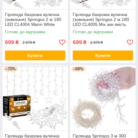
Гірлянда бахрома вулична
Гірлянда бахрома вулична
(зовнішня) Springos 2 м 180
(зовнішня) Springos 2 м 180
LED CL4004 Warm White
LED CL4005 Mix aiw якість
orig439
Готово до відправки
Готово до відправки
699
699
₴
₴
2 379 ₴
2 379 ₴
Купити
Купити
–70%
–68%
Гірлянда бахрома вулична
Гірлянда Springos 3 м 300