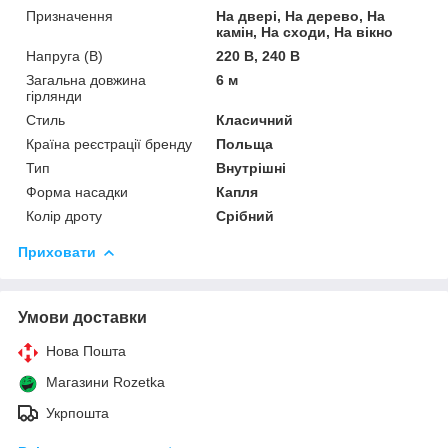
Призначення
На двері, На дерево, На
камін, На сходи, На вікно
Напруга (В)
220 В, 240 В
Загальна довжина
6 м
гірлянди
Стиль
Класичний
Країна реєстрації бренду
Польща
Тип
Внутрішні
Форма насадки
Капля
Колір дроту
Срібний
Приховати
Умови доставки
Нова Пошта
Магазини Rozetka
Укрпошта