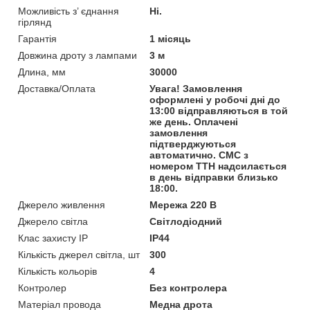
Можливість з’ єднання
Ні.
гірлянд
Гарантія
1 місяць
Довжина дроту з лампами
3 м
Длина, мм
30000
Доставка/Оплата
Увага! Замовлення
оформлені у робочі дні до
13:00 відправляються в той
же день. Оплачені
замовлення
підтверджуються
автоматично. СМС з
номером ТТН надсилається
в день відправки близько
18:00.
Джерело живлення
Мережа 220 В
Джерело світла
Світлодіодний
Клас захисту IP
IP44
Кількість джерел світла, шт
300
Кількість кольорів
4
Контролер
Без контролера
Матеріал провода
Медна дрота