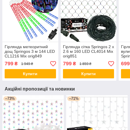
Гірлянда метеоритний
Гірлянда сітка Springos 2 x
Гірл
дощ Springos 3 м 144 LED
2.6 м 160 LED CL4014 Mix
вули
CL1216 Mix orig849
orig851
Spri
CL40
799
799
699
₴
₴
1 949 ₴
1 859 ₴
Купити
Купити
Акційні пропозиції та новинки
–73%
–71%