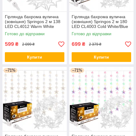
Гірлянда бахрома вулична
Гірлянда бахрома вулична
(зовнішня) Springos 2 м 138
(зовнішня) Springos 2 м 180
LED CL4012 Warm White
LED CL4003 Cold White/Blue
orig447
orig438
Готово до відправки
Готово до відправки
599
699
₴
₴
2 099 ₴
2 379 ₴
Купити
Купити
–71%
–71%