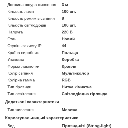
Довжина шнура живлення
3 м
Кількість ламп
100 шт.
Кількість режимів світіння
8
Кількість світлодіодів
100 шт.
Напруга
220 В
Стан
Новий
Ступінь захисту IP
44
Країна виробник
Польща
Упаковка
Коробка
Форма лампочки
Крапля
Колір світіння
Мультиколор
Колірна гамма
RGB
Тип гірлянди
Нитка кімнатна
Тип освітлення
Світлодіодна гірлянда
Додаткові характеристики
Тип живлення
Мережа
Користувальницькі характеристики
Вид
Гірлянд-ніті (String-light)