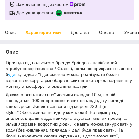
Замовлення під захистом
Доступна доставка
Опис
Характеристики
Доставка
Оплата
Умови 
Опис
Гірлянда від польського бренду
Springos
- невід'ємний
атрибут новорічних свят! Стане ідеальною прикрасою вашого
б
удин
ку, адже з її допомогою можна реалізувати безліч
варіантів декору, а
різнобарвне свічення
створює незрівнянну
магічну атмосферу та різдвяний настрій.
Довжина освітлювальної частини складає
10 м
, на ній
знаходиться
100
енергоефективних світлодіодів у вигляді
капель роси. Живляться вони від мережі 220 В (n
style="">блок живлення йде у комплекті). На відміну від
аналогів, в даній моделі використовується мідний провід та
більш яскраві й водостійкі діоди, їх навіть можна занурювати у
воду (без живлення), гірлянда й далі буде працювати. На
блоці знаходиться кнопка керування, з допомогою якої,