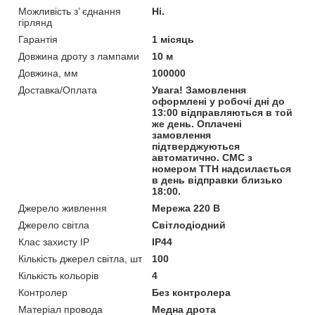
Можливість з’ єднання
Ні.
гірлянд
Гарантія
1 місяць
Довжина дроту з лампами
10 м
Довжина, мм
100000
Доставка/Оплата
Увага! Замовлення
оформлені у робочі дні до
13:00 відправляються в той
же день. Оплачені
замовлення
підтверджуються
автоматично. СМС з
номером ТТН надсилається
в день відправки близько
18:00.
Джерело живлення
Мережа 220 В
Джерело світла
Світлодіодний
Клас захисту IP
IP44
Кількість джерел світла, шт
100
Кількість кольорів
4
Контролер
Без контролера
Матеріал провода
Медна дрота