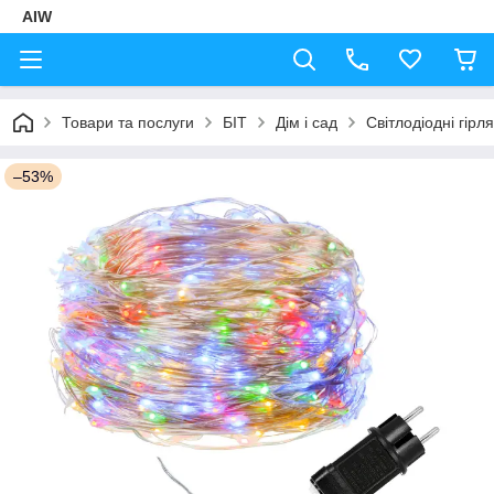
AIW
Товари та послуги
БІТ
Дім і сад
Світлодіодні гірл
–53%