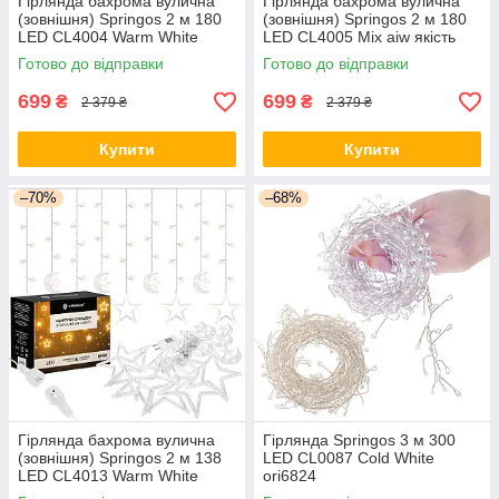
Гірлянда бахрома вулична
Гірлянда бахрома вулична
(зовнішня) Springos 2 м 180
(зовнішня) Springos 2 м 180
LED CL4004 Warm White
LED CL4005 Mix aiw якість
orig439
Готово до відправки
Готово до відправки
699
699
₴
₴
2 379 ₴
2 379 ₴
Купити
Купити
–70%
–68%
Гірлянда бахрома вулична
Гірлянда Springos 3 м 300
(зовнішня) Springos 2 м 138
LED CL0087 Cold White
LED CL4013 Warm White
ori6824
ori6850