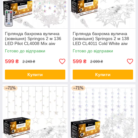
Гірлянда бахрома вулична
Гірлянда бахрома вулична
(зовнішня) Springos 2 м 136
(зовнішня) Springos 2 м 138
LED Pilot CL4008 Mix aiw
LED CL4011 Cold White aiw
якість
якість
Готово до відправки
Готово до відправки
599
599
₴
₴
2 249 ₴
2 099 ₴
Купити
Купити
–71%
–71%