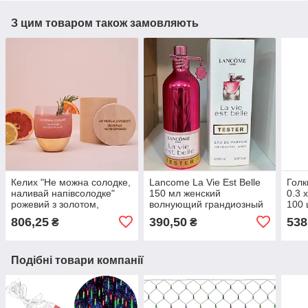
З цим товаром також замовляють
Келих "Не можна солодке,
Lancome La Vie Est Belle
Голк
наливай напівсолодке"
150 мл женский
0.3 
рожевий з золотом,
волнующий грандиозный
100 
українська
аромат
806,25
390,50
538
₴
₴
Подібні товари компанії