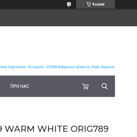
Кошик
гена Харченка, 18, Індекс: 02088 Київська область, Київ, Україна
ПРО НАС
19 WARM WHITE ORIG789