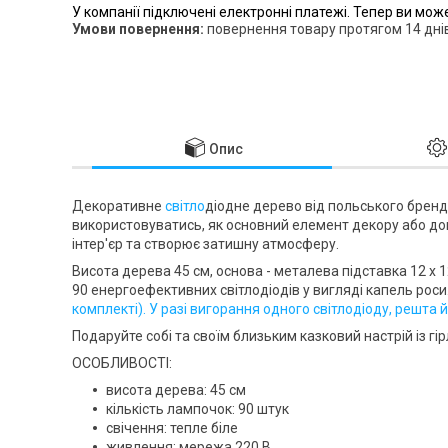
У компанії підключені електронні платежі. Тепер ви мож
повернення товару протягом 14 дні
Опис
Декоративне
світло
діодне дерево від польського брен
використовуватись, як основний елемент декору або д
інтер'єр та створює затишну атмосферу.
Висота дерева
45 см
, основа - металева підставка
12 x 
90
енергоефективних світлодіодів у вигляді капель роси
комплекті
). У разі вигорання одного світлодіоду, решта 
Подаруйте собі та своїм близьким казковий настрій із г
ОСОБЛИВОСТІ:
висота дерева: 45 см
кількість лампочок: 90 штук
свічення: тепле біле
живлення: мережа 220 В