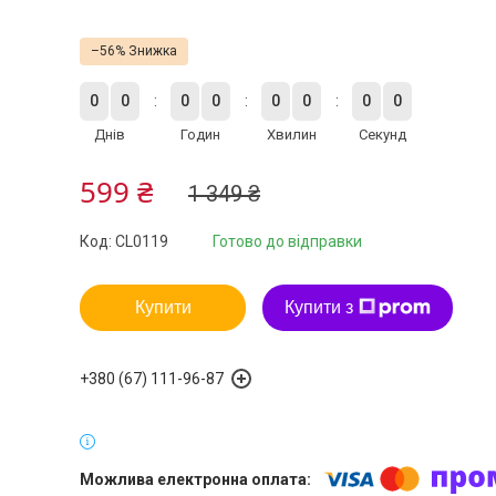
–56%
0
0
0
0
0
0
0
0
Днів
Годин
Хвилин
Секунд
599 ₴
1 349 ₴
Код:
CL0119
Готово до відправки
Купити
Купити з
+380 (67) 111-96-87