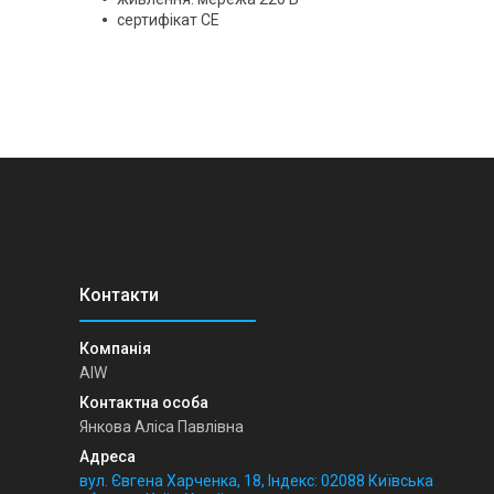
сертифікат CE
AIW
Янкова Аліса Павлівна
вул. Євгена Харченка, 18, Індекс: 02088 Київська