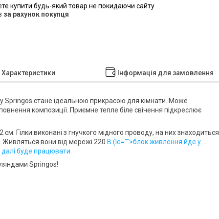
ете купити будь-який товар не покидаючи сайту.
в
за рахунок покупця
Характеристики
Інформація для замовлення
ду
Springos
стане ідеальною прикрасою для кімнати. Може
оповнення композиції. Приємне
тепле біле свічення
підкреслює
12 см
. Гілки виконані з гнучкого мідного проводу, на них знаходиться
. Живляться вони від мережі 220
В (
le="">блок живлення йде у
й далі буде працювати.
ірляндами
Springos
!