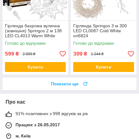
Гірлянда бахрома вулична
Гірлянда Springos 3 м 300
(зовнішня) Springos 2 м 138
LED CL0087 Cold White
LED CL4013 Warm White
ori6824
ori6850
Готово до відправки
Готово до відправки
599
399
₴
₴
2 009 ₴
1 244 ₴
Купити
Купити
Показати ще
Про нас
91% позитивних з 998 відгуків за рік
Працює з 26.05.2017
м. Київ