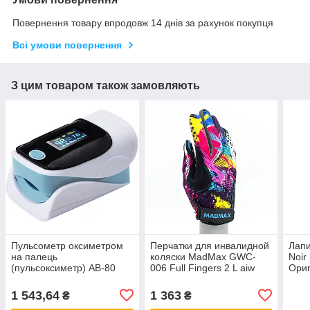
Повернення товару впродовж 14 днів за рахунок покупця
Всі умови повернення
З цим товаром також замовляють
Пульсометр оксиметром
Перчатки для инвалидной
Лапи
на палець
коляски MadMax GWC-
Noir
(пульсоксиметр) AB-80
006 Full Fingers 2 L aiw
Ори
Blue ОПТ
Оригинал 3555
1 543,64
1 363
₴
₴