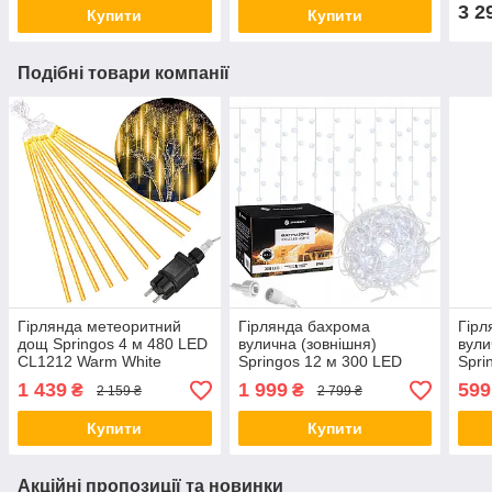
3 2
Купити
Купити
Подібні товари компанії
Гірлянда метеоритний
Гірлянда бахрома
Гірл
дощ Springos 4 м 480 LED
вулична (зовнішня)
вули
CL1212 Warm White
Springos 12 м 300 LED
Spri
orig845
CL300 Cold White orig1639
CL40
1 439
1 999
599
₴
₴
2 159 ₴
2 799 ₴
Купити
Купити
Акційні пропозиції та новинки