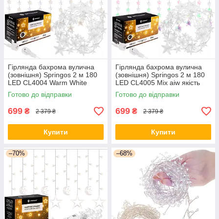
Гірлянда бахрома вулична
Гірлянда бахрома вулична
(зовнішня) Springos 2 м 180
(зовнішня) Springos 2 м 180
LED CL4004 Warm White
LED CL4005 Mix aiw якість
orig439
Готово до відправки
Готово до відправки
699
699
₴
₴
2 379 ₴
2 379 ₴
Купити
Купити
–70%
–68%