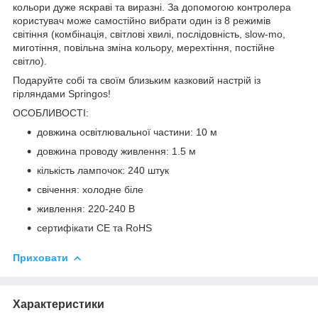
кольори дуже яскраві та виразні. За допомогою контролера
користувач може самостійно вибрати один із
8 режимів
світіння
(комбінація, світлові хвилі, послідовність, slow-mo,
миготіння, повільна зміна кольору, мерехтіння, постійне
світло).
Подаруйте собі та своїм близьким казковий настрій із
гірляндами
Springos
!
ОСОБЛИВОСТІ:
довжина освітлювальної частини: 10 м
довжина проводу живлення: 1.5 м
кількість лампочок: 240 штук
свічення: холодне біле
живлення: 220-240 В
сертифікати CE та RoHS
Приховати
Характеристики