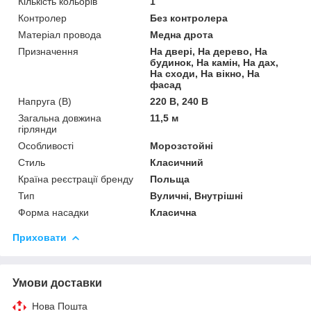
Кількість кольорів
1
Контролер
Без контролера
Матеріал провода
Медна дрота
Призначення
На двері, На дерево, На
будинок, На камін, На дах,
На сходи, На вікно, На
фасад
Напруга (В)
220 В, 240 В
Загальна довжина
11,5 м
гірлянди
Особливості
Морозстойні
Стиль
Класичний
Країна реєстрації бренду
Польща
Тип
Вуличні, Внутрішні
Форма насадки
Класична
Приховати
Умови доставки
Нова Пошта