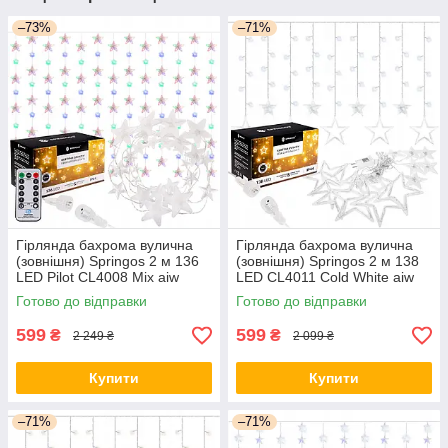
–73%
–71%
Гірлянда бахрома вулична
Гірлянда бахрома вулична
(зовнішня) Springos 2 м 136
(зовнішня) Springos 2 м 138
LED Pilot CL4008 Mix aiw
LED CL4011 Cold White aiw
якість
якість
Готово до відправки
Готово до відправки
599
599
₴
₴
2 249 ₴
2 099 ₴
Купити
Купити
–71%
–71%