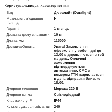
Користувальницькі характеристики
Вид
Дюралайт (Duralight)
Можливість з’ єднання
Ні.
гірлянд
Гарантія
1 місяць
Довжина дроту з лампами
10 м
Длина, мм
115000
Доставка/Оплата
Увага! Замовлення
оформлені у робочі дні до
13:00 відправляються в той
же день. Оплачені
замовлення
підтверджуються
автоматично. СМС з
номером ТТН надсилається
в день відправки близько
18:00.
Джерело живлення
Мережа 220 В
Джерело світла
Світлодіодний
Клас захисту IP
IP44
Кількість джерел світла, шт
240