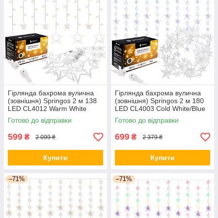
Гірлянда бахрома вулична
Гірлянда бахрома вулична
(зовнішня) Springos 2 м 138
(зовнішня) Springos 2 м 180
LED CL4012 Warm White
LED CL4003 Cold White/Blue
orig447
orig438
Готово до відправки
Готово до відправки
599
699
₴
₴
2 099 ₴
2 379 ₴
Купити
Купити
–71%
–71%