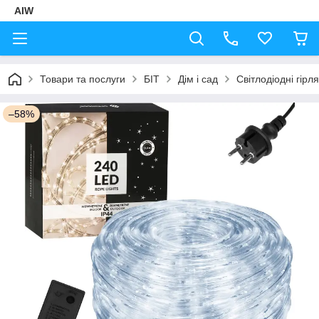
AIW
Товари та послуги
БІТ
Дім і сад
Світлодіодні гірл
–58%