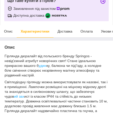
Що таке купити з Пром?
Замовлення під захистом
Доступна доставка
Опис
Характеристики
Доставка
Оплата
Умови 
Опис
Гірлянда дюралайт від польського бренду
Springos
-
невід'ємний атрибут новорічних свят! Стане ідеальною
прикрасою вашого б
удин
ку, балкона чи під'їзду, а
холодне
біле свічення
створює незрівнянну магічну атмосферу та
різдвяний настрій.
Світлодіодну гірлянду можна використовувати як
назовні
, так і
в приміщенні
. Лампочки розміщені на міцному мідному дроті
та знаходяться в силіконовому шлангу, що забезпечує
чудов
ий зах
ист із
класом IP44
та стійкість до низьких
температур. Довжина освітлювальної частини становить
10 м
,
додатково провід живлення має довжину близько
1.5 м
.
Гірлянда дюралайт надзвичайно пластична та гнучка, а