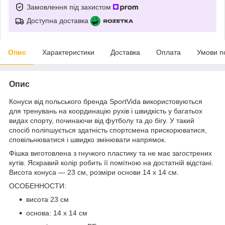
Замовлення під захистом
Доступна доставка
Опис
Характеристики
Доставка
Оплата
Умови п
Опис
Конуси від польського бренда
SportVida
використовуються
для тренувань на координацію рухів і швидкість у багатьох
видах спорту, починаючи від футболу та до бігу. У такий
спосіб поліпшується здатність спортсмена прискорюватися,
сповільнюватися і швидко змінювати напрямок.
Фішка виготовлена з гнучкого пластику та не має загострених
кутів. Яскравий колір робить її помітною на достатній відстані.
Висота конуса —
23 см
, розміри основи
14 x 14 см
.
ОСОБЕННОСТИ:
висота 23 см
основа: 14 x 14 см