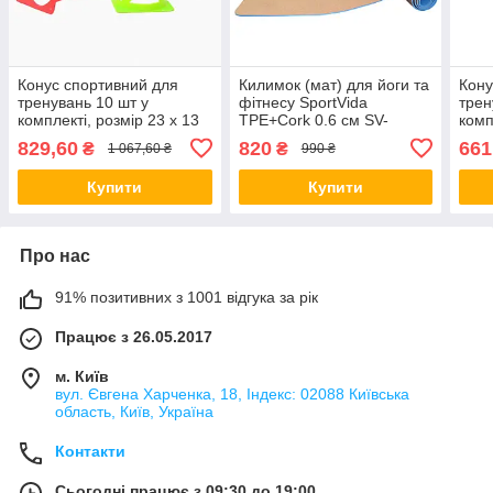
Конус спортивний для
Килимок (мат) для йоги та
Кону
тренувань 10 шт у
фітнесу SportVida
трен
комплекті, розмір 23 х 13
TPE+Cork 0.6 см SV-
комп
см Люкс качество!+
HK0318 orig396
CZS
829,60
820
661
₴
₴
1 067,60 ₴
990 ₴
каче
Купити
Купити
Про нас
91% позитивних з 1001 відгука за рік
Працює з 26.05.2017
м. Київ
вул. Євгена Харченка, 18, Індекс: 02088 Київська
область, Київ, Україна
Контакти
Сьогодні працює з 09:30 до 19:00