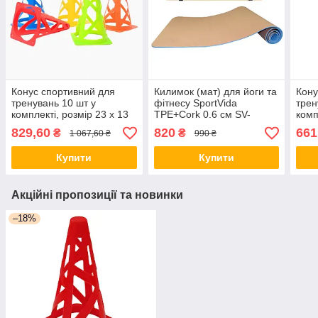
Конус спортивний для
Килимок (мат) для йоги та
Кону
тренувань 10 шт у
фітнесу SportVida
трен
комплекті, розмір 23 х 13
TPE+Cork 0.6 см SV-
комп
см Люкс качество!+
HK0318 orig396
CZS
829,60
820
661
₴
₴
1 067,60 ₴
990 ₴
каче
Купити
Купити
Акційні пропозиції та новинки
–18%