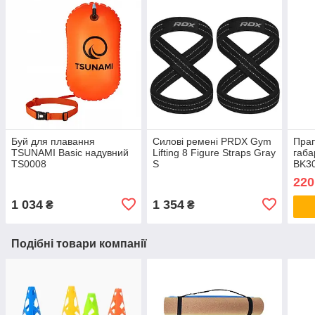
Буй для плавання
Силові ремені PRDX Gym
Прап
TSUNAMI Basic надувний
Lifting 8 Figure Straps Gray
габа
TS0008
S
BK30
284
220
1 034
1 354
₴
₴
Подібні товари компанії