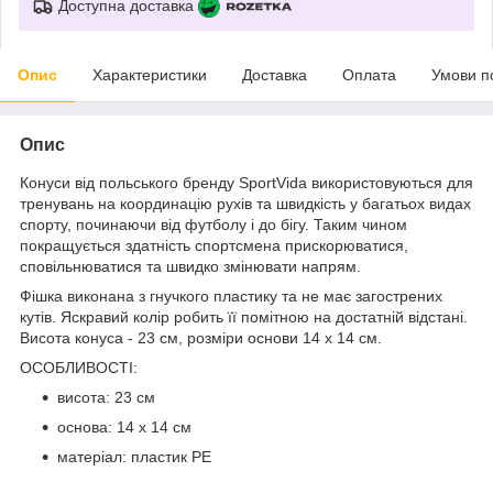
Доступна доставка
Опис
Характеристики
Доставка
Оплата
Умови п
Опис
Конуси від польського бренду
SportVida
використовуються для
тренувань на координацію рухів та швидкість у багатьох видах
спорту, починаючи від футболу і до бігу. Таким чином
покращується здатність спортсмена прискорюватися,
сповільнюватися та швидко змінювати напрям.
Фішка виконана з гнучкого пластику та не має загострених
кутів. Яскравий колір робить її помітною на достатній відстані.
Висота конуса -
23 см
, розміри основи
14 x 14 см
.
ОСОБЛИВОСТІ:
висота: 23 см
основа: 14 x 14 см
матеріал: пластик PE