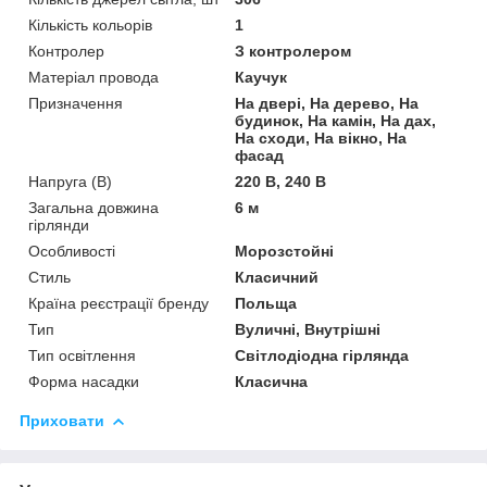
Кількість кольорів
1
Контролер
З контролером
Матеріал провода
Каучук
Призначення
На двері, На дерево, На
будинок, На камін, На дах,
На сходи, На вікно, На
фасад
Напруга (В)
220 В, 240 В
Загальна довжина
6 м
гірлянди
Особливості
Морозстойні
Стиль
Класичний
Країна реєстрації бренду
Польща
Тип
Вуличні, Внутрішні
Тип освітлення
Світлодіодна гірлянда
Форма насадки
Класична
Приховати