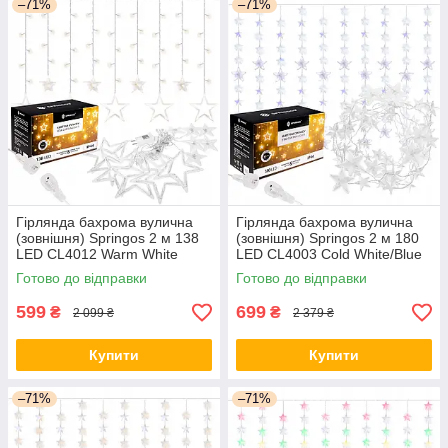
–71%
–71%
Гірлянда бахрома вулична
Гірлянда бахрома вулична
(зовнішня) Springos 2 м 138
(зовнішня) Springos 2 м 180
LED CL4012 Warm White
LED CL4003 Cold White/Blue
orig447
orig438
Готово до відправки
Готово до відправки
599
699
₴
₴
2 099 ₴
2 379 ₴
Купити
Купити
–71%
–71%