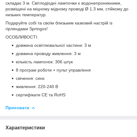
складає
3 м
. Світлодіодні лампочки є водонепроникними,
розміщені на міцному мідному проводі
Ø 1.3 мм
, стійкому до
низьких температур.
Подаруйте собі та своїм близьким казковий настрій із
гірляндами
Springos
!
ОСОБЛИВОСТІ:
довжина освітлювальної частини: 3 м
довжина проводу живлення: 3 м
кількість лампочок: 306 штук
8 програм роботи + пульт управління
свічення: синє
живлення: 220-240 В
сертифікати CE та RoHS
Приховати
Характеристики