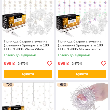
Гірлянда бахрома вулична
Гірлянда бахрома вулична
(зовнішня) Springos 2 м 180
(зовнішня) Springos 2 м 180
LED CL4004 Warm White
LED CL4005 Mix aiw якість
orig439
Готово до відправки
Готово до відправки
699
699
₴
₴
2 379 ₴
2 379 ₴
Купити
Купити
–70%
–68%