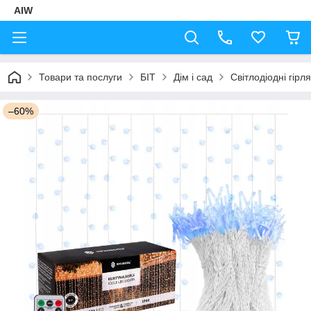
AIW
Товари та послуги
БІТ
Дім і сад
Світлодіодні гірл
–60%