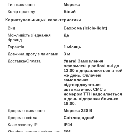
Тип живлення
Мережа
Колір проводу
Білий
Користувальницькі характеристики
Вид
Бахрома (Icicle-light)
Можливість з’ єднання
Да
гірлянд
Гарантія
1 місяць
Довжина дроту з лампами
3 м
Доставка/Оплата
Увага! Замовлення
оформлені у робочі дні до
13:00 відправляються в той
же день. Оплачені
замовлення
підтверджуються
автоматично. СМС з
номером ТТН надсилається
в день відправки близько
18:00.
Джерело живлення
Мережа 220 В
Джерело світла
Світлодіодний
Клас захисту IP
IP44
Кількість джерел світла, шт
306