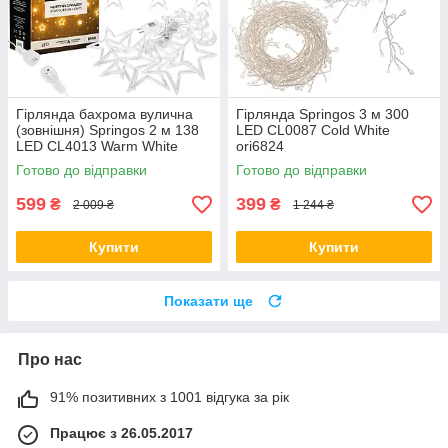
Гірлянда бахрома вулична
Гірлянда Springos 3 м 300
(зовнішня) Springos 2 м 138
LED CL0087 Cold White
LED CL4013 Warm White
ori6824
ori6850
Готово до відправки
Готово до відправки
599
399
₴
₴
2 009 ₴
1 244 ₴
Купити
Купити
Показати ще
Про нас
91% позитивних з 1001 відгука за рік
Працює з 26.05.2017