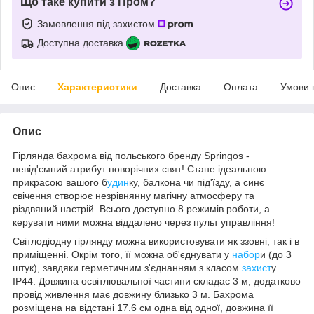
Що таке купити з Пром?
Замовлення під захистом
Доступна доставка
Опис
Характеристики
Доставка
Оплата
Умови 
Опис
Гірлянда бахрома від польського бренду
Springos
-
невід'ємний атрибут новорічних свят! Стане ідеальною
прикрасою вашого б
удин
ку, балкона чи під'їзду, а
синє
свічення
створює незрівнянну магічну атмосферу та
різдвяний настрій. Всього доступно
8 режимів роботи
, а
керувати ними можна віддалено через
пульт управління
!
Світлодіодну гірлянду можна використовувати як
ззовні
, так і
в
приміщенні
. Окрім того, її можна
об'єднувати у
набор
и
(до 3
штук), завдяки герметичним з'єднанням з
класом
захист
у
IP44
. Довжина освітлювальної частини складає
3 м
, додатково
провід живлення має довжину близько
3 м
. Бахрома
розміщена на відстані
17.6 см
одна від одної, довжина її