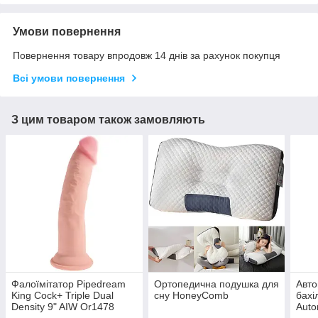
Умови повернення
Повернення товару впродовж 14 днів за рахунок покупця
Всі умови повернення
З цим товаром також замовляють
Фалоїмітатор Pipedream
Ортопедична подушка для
Авто
King Cock+ Triple Dual
сну HoneyСomb
бахі
Density 9" AIW Or1478
Auto
(вип