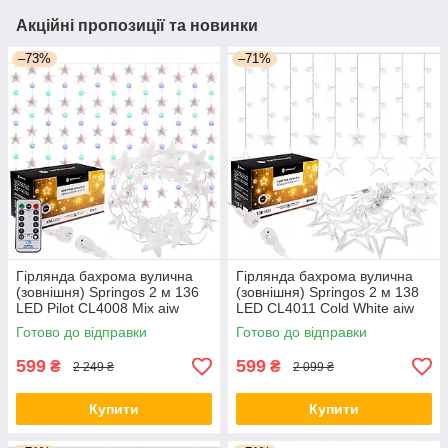
Акційні пропозиції та новинки
–73%
–71%
Гірлянда бахрома вулична
Гірлянда бахрома вулична
(зовнішня) Springos 2 м 136
(зовнішня) Springos 2 м 138
LED Pilot CL4008 Mix aiw
LED CL4011 Cold White aiw
якість
якість
Готово до відправки
Готово до відправки
599
599
₴
₴
2 249 ₴
2 099 ₴
Купити
Купити