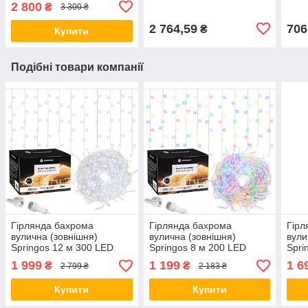
2 800
₴
3 300 ₴
2 764,59
706
₴
Купити
Подібні товари компанії
Гірлянда бахрома
Гірлянда бахрома
Гірл
вулична (зовнішня)
вулична (зовнішня)
вули
Springos 12 м 300 LED
Springos 8 м 200 LED
Spri
CL300 Cold White orig1639
CL0203 Mix orig701
CL30
1 999
1 199
1 6
₴
₴
2 799 ₴
2 183 ₴
Купити
Купити