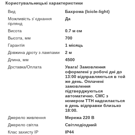
Користувальницькі характеристики
Вид
Бахрома (Icicle-light)
Можливість з’ єднання
Да
гірлянд
Висота
0.7 м см
Высота, мм
700
Гарантія
1 місяць
Довжина дроту з лампами
2 м
Длина, мм
4500
Доставка/Оплата
Увага! Замовлення
оформлені у робочі дні до
13:00 відправляються в той
же день. Оплачені
замовлення
підтверджуються
автоматично. СМС з
номером ТТН надсилається
в день відправки близько
18:00.
Джерело живлення
Мережа 220 В
Джерело світла
Світлодіодний
Клас захисту IP
IP44