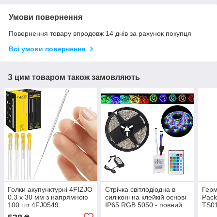
Умови повернення
Повернення товару впродовж 14 днів за рахунок покупця
Всі умови повернення
З цим товаром також замовляють
Голки акупунктурні 4FIZJO
Стрічка світлодіодна в
Гер
0.3 х 30 мм з напрямною
силіконі на клейкій основі
Pack
100 шт 4FJ0549
IP65 RGB 5050 - повний
TS0
комплект 5 метрів (95262)