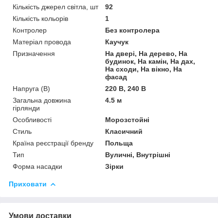
Кількість джерел світла, шт
92
Кількість кольорів
1
Контролер
Без контролера
Матеріал провода
Каучук
Призначення
На двері, На дерево, На
будинок, На камін, На дах,
На сходи, На вікно, На
фасад
Напруга (В)
220 В, 240 В
Загальна довжина
4.5 м
гірлянди
Особливості
Морозстойні
Стиль
Класичний
Країна реєстрації бренду
Польща
Тип
Вуличні, Внутрішні
Форма насадки
Зірки
Приховати
Умови доставки