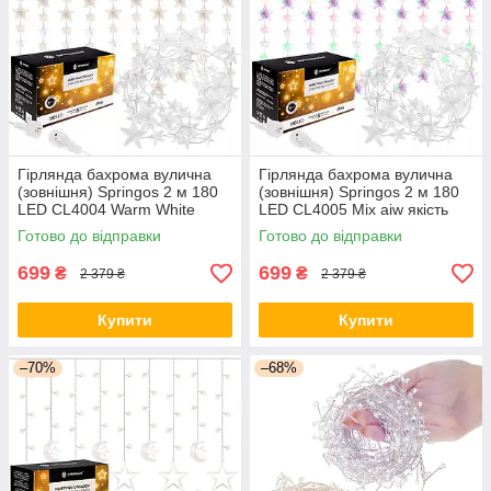
Гірлянда бахрома вулична
Гірлянда бахрома вулична
(зовнішня) Springos 2 м 180
(зовнішня) Springos 2 м 180
LED CL4004 Warm White
LED CL4005 Mix aiw якість
orig439
Готово до відправки
Готово до відправки
699
699
₴
₴
2 379 ₴
2 379 ₴
Купити
Купити
–70%
–68%