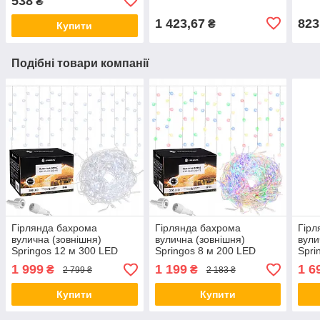
538
₴
1 423,67
823
₴
Купити
Подібні товари компанії
Гірлянда бахрома
Гірлянда бахрома
Гірл
вулична (зовнішня)
вулична (зовнішня)
вули
Springos 12 м 300 LED
Springos 8 м 200 LED
Spri
CL300 Cold White orig1639
CL0203 Mix orig701
CL30
1 999
1 199
1 6
₴
₴
2 799 ₴
2 183 ₴
Купити
Купити