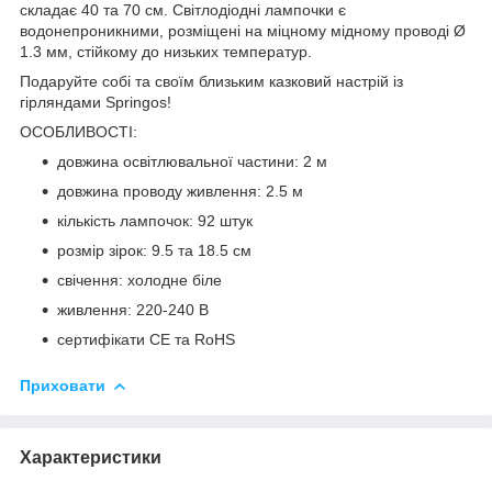
складає
40 та 70 см
. Світлодіодні лампочки є
водонепроникними, розміщені на міцному мідному проводі
Ø
1.3 мм
, стійкому до низьких температур.
Подаруйте собі та своїм близьким казковий настрій із
гірляндами
Springos
!
ОСОБЛИВОСТІ:
довжина освітлювальної частини: 2 м
довжина проводу живлення: 2.5 м
кількість лампочок: 92 штук
розмір зірок: 9.5 та 18.5 см
свічення: холодне біле
живлення: 220-240 В
сертифікати CE та RoHS
Приховати
Характеристики