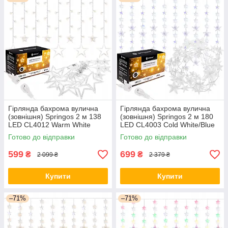
Гірлянда бахрома вулична
Гірлянда бахрома вулична
(зовнішня) Springos 2 м 138
(зовнішня) Springos 2 м 180
LED CL4012 Warm White
LED CL4003 Cold White/Blue
orig447
orig438
Готово до відправки
Готово до відправки
599
699
₴
₴
2 099 ₴
2 379 ₴
Купити
Купити
–71%
–71%