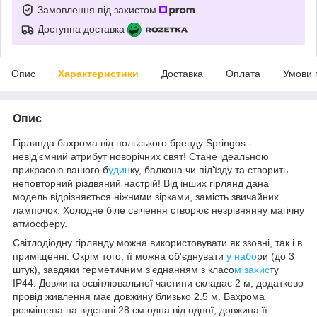
Замовлення під захистом
Доступна доставка
Опис
Характеристики
Доставка
Оплата
Умови 
Опис
Гірлянда бахрома від польського бренду
Springos
-
невід'ємний атрибут новорічних свят! Стане ідеальною
прикрасою вашого б
удин
ку, балкона чи під'їзду та створить
неповторний різдвяний настрій! Від інших гірлянд дана
модель відрізняється ніжними зірками, замість звичайних
лампочок.
Холодне біле свічення
створює незрівнянну магічну
атмосферу.
Світлодіодну гірлянду можна використовувати як
ззовні
, так і
в
приміщенні
. Окрім того, її можна
об'єднувати
у набо
ри
(до 3
штук), завдяки герметичним з'єднанням з
класо
м захис
ту
IP44
. Довжина освітлювальної частини складає
2 м
, додатково
провід живлення має довжину близько
2.5 м
. Бахрома
розміщена на відстані
28 см
одна від одної, довжина її