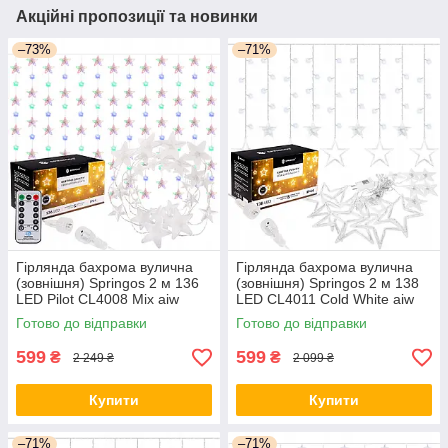
Акційні пропозиції та новинки
–73%
–71%
Гірлянда бахрома вулична
Гірлянда бахрома вулична
(зовнішня) Springos 2 м 136
(зовнішня) Springos 2 м 138
LED Pilot CL4008 Mix aiw
LED CL4011 Cold White aiw
якість
якість
Готово до відправки
Готово до відправки
599
599
₴
₴
2 249 ₴
2 099 ₴
Купити
Купити
–71%
–71%