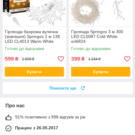
Гірлянда бахрома вулична
Гірлянда Springos 3 м 300
(зовнішня) Springos 2 м 138
LED CL0087 Cold White
LED CL4013 Warm White
ori6824
ori6850
Готово до відправки
Готово до відправки
599
399
₴
₴
2 009 ₴
1 244 ₴
Купити
Купити
Показати ще
Про нас
91% позитивних з 998 відгуків за рік
Працює з 26.05.2017