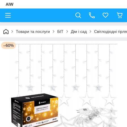
AIW
Товари та послуги
БІТ
Дім і сад
Світлодіодні гірл
–60%