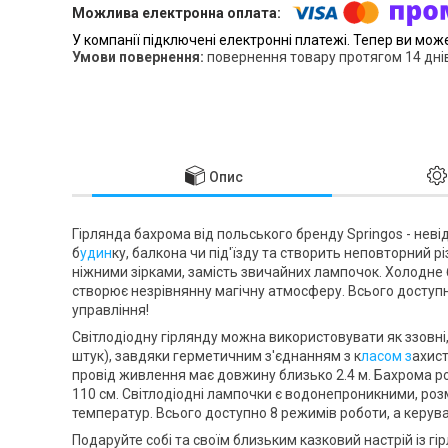
У компанії підключені електронні платежі. Тепер ви мож
повернення товару протягом 14 дні
Опис
Гірлянда бахрома від польського бренду
Springos
- неві
б
удин
ку, балкона чи під'їзду та створить неповторний р
ніжними зірками, замість звичайних лампочок.
Холодне 
створює незрівнянну магічну атмосферу. Всього доступ
управління
!
Світлодіодну гірлянду можна використовувати як
ззовні
штук), завдяки герметичним з'єднанням з
к
ласом з
ахист
провід живлення має довжину близько
2.4 м
. Бахрома р
110 см
. Світлодіодні лампочки є водонепроникними, роз
температур. Всього доступно
8 режимів роботи
, а керу
Подаруйте собі та своїм близьким казковий настрій із г