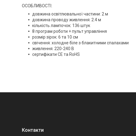
ОСОБЛИВОСТІ:
довжина освітлювальної частини: 2 м
довжина проводу живлення: 2.4 м
кількість лампочок: 136 штук
8 програм роботи + пульт управління
розмір зірок: 6 та 10 см
свічення: холодне біле з блакитними спалахами
живлення: 220-240 В
сертифікати CE та RoHS