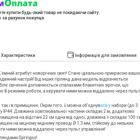
ете купити будь-який товар не покидаючи сайту.
в
за рахунок покупця
Характеристики
Інформація для замовлення
д'ємний атрибут новорічних свят! Стане ідеальною прикрасою вашо
іздвяний настрій! Від інших гірлянд дана модель відрізняється
біле свічення
доповнюється
спалахами блакитних зірочок
, що
но
8 режимів роботи
, а керувати ними можна віддалено через
пуль
, так і
в приміщенні
. Окрім того, її можна
об'єднув
ати у
набори
(до 3
у IP44
. Довжина освітлювальної частини складає
2 м
, додатково
озміщена на відстані
22 см
одна від одної, довжина її складає
100 т
міщені на міцному мідному проводі
Ø 1.3 мм
, стійкому до низьких
вати ними можна віддалено через
пульт управління
!
ірляндами
Springos
!