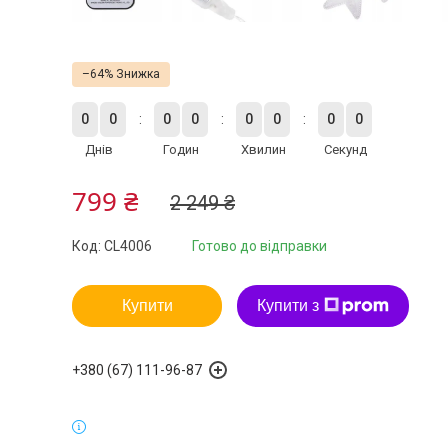
–64%
0
0
0
0
0
0
0
0
Днів
Годин
Хвилин
Секунд
799 ₴
2 249 ₴
Код:
CL4006
Готово до відправки
Купити
Купити з
+380 (67) 111-96-87