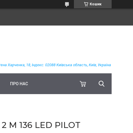
Кошик
гена Харченка, 18, Індекс: 02088 Київська область, Київ, Україна
ПРО НАС
 М 136 LED PILOT