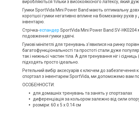
виробляються тільки з високоякісного латексу, який дуж
Гумки
SportVida Mini Power Band
мають оптимальну дов
коротшої гумки негативно вплине на біомеханіку рухів 
інвентарю.
Стрічка-
еспандер
SportVida Mini Power Band SV-HK0204
м
подовження гумки удвічі.
Гумові мініпетлі для тренувань з'явилися на ринку порів
багатофункціональності та простоті стали дуже популя
так і нижньої частин тіла. А для тренування ніг і сідниць
підходять просто ідеально.
Ретельний вибір аксесуарів є ключем до забезпечення к
спортзал з інвентарем
SportVida
, ми допоможемо вам под
ОСОБЕННОСТИ:
для домашніх тренувань та занять у спортзалах
диференціація за кольором залежно від сили опор
розміри: 60 х 5 х 0.14 см