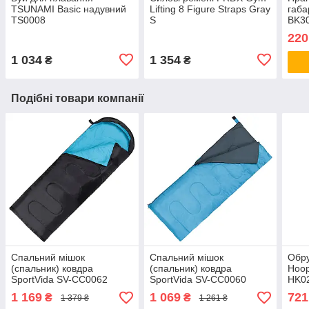
TSUNAMI Basic надувний
Lifting 8 Figure Straps Gray
габа
TS0008
S
BK30
284
220
1 034
1 354
₴
₴
Подібні товари компанії
Спальний мішок
Спальний мішок
Обру
(спальник) ковдра
(спальник) ковдра
Hoop
SportVida SV-CC0062
SportVida SV-CC0060
HK02
+2...+ 21 °C R Black/Sky
+2...+ 21 °C R Sky
1 169
1 069
721
₴
₴
1 379 ₴
1 261 ₴
Blue orig1691
Blue/Grey orig1694