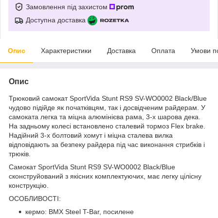
Замовлення під захистом
Доступна доставка
Опис
Характеристики
Доставка
Оплата
Умови п
Опис
Трюковий самокат
SportVida Stunt RS9 SV-WO0002 Black/Blue
чудово підійде як початківцям, так і досвідченим райдерам. У
самоката легка та міцна алюмінієва рама, 3-х шарова дека.
На задньому колесі встановлено сталевий тормоз Flex brake.
Надійний 3-х болтовий хомут і міцна сталева вилка
відповідають за безпеку райдера під час виконання стрибків і
трюків.
Самокат
SportVida Stunt RS9 SV-WO0002 Black/Blue
сконструйований з якісних комплектуючих, має легку цілісну
конструкцію.
ОСОБЛИВОСТІ:
кермо: BMX Steel T-Bar, посилене