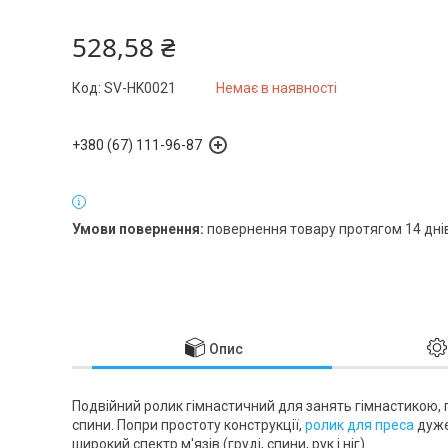
528,58 ₴
Код:
SV-HK0021
Немає в наявності
+380 (67) 111-96-87
повернення товару протягом 14 дні
Опис
Подвійний ролик гімнастичний для занять гімнастикою, 
спини. Попри простоту конструкції,
ролик для преса
дуже
широкий спектр м'язів (груді, спини, рук і ніг).