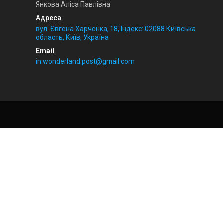
Янкова Аліса Павлівна
вул. Євгена Харченка, 18, Індекс: 02088 Київська
область, Київ, Україна
in.wonderland.post@gmail.com