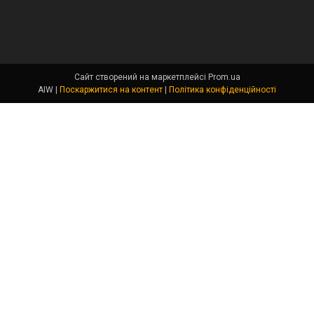
Сайт створений на маркетплейсі
Prom.ua
AIW |
Поскаржитися на контент
|
Політика конфіденційності