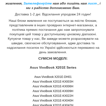
живлення,
Зателефонуйте
нам або пишіть нам
лист
, і
ми з радістю допоможемо Вам.
Доставка 1-2 дні. Відсилання упродовж 24 годин!
Наші блоки живлення не поступаються за якістю блокам,
представленим в інших провідних інтернет-магазинах, а
політика прямих постачання дає нам запропонувати
покупцеві цей товар у доступнішому ціновому діапазоні.
Купуючи товар у нас, Ви завжди можете розраховувати на
швидке, своєчасне обслуговування, адже доставка та
надсилання посилок по Україні здійснюється переважно на
день замовлення.
СУМІСНІ МОДЕЛІ:
Asus VivoBook X201E Series
Asus VivoBook X201E-DH01
Asus VivoBook X201E-KX003H
Asus VivoBook X201E-KX006H
Asus VivoBook X201E-KX009H
Asus VivoBook X201E-KX022H
Asus VivoBook X201E-KX040H
Asus VivoBook X201E-KX042H