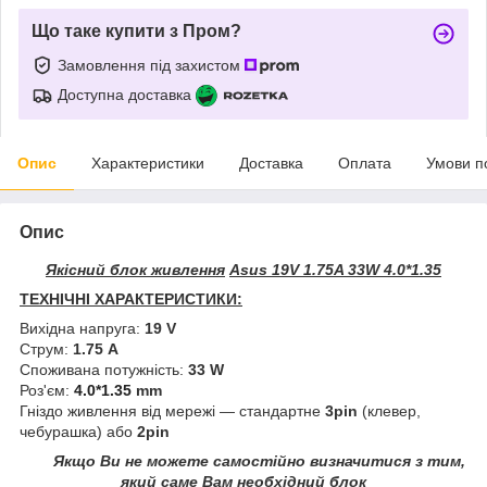
Що таке купити з Пром?
Замовлення під захистом
Доступна доставка
Опис
Характеристики
Доставка
Оплата
Умови п
Опис
Якісний блок живлення
Asus 19V 1.75A 33W 4.0*1.35
ТЕХНІЧНІ ХАРАКТЕРИСТИКИ:
Вихідна напруга:
19 V
Струм:
1.75 A
Споживана потужність:
33 W
Роз'єм:
4.0*1.35
mm
Гніздо живлення від мережі — стандартне
3pin
(клевер,
чебурашка) або
2pin
Якщо Ви не можете самостійно визначитися з тим,
який саме Вам необхідний блок