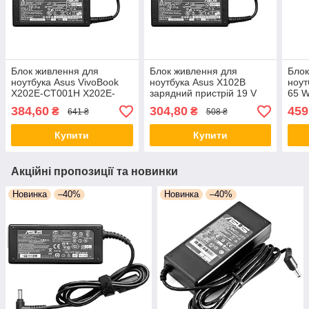
Блок живлення для
Блок живлення для
Блок
ноутбука Asus VivoBook
ноутбука Asus X102B
ноут
X202E-CT001H X202E-
зарядний пристрій 19 V
65 W
CT006H 19V 1.75A 33W
1.75 A 33 W 4.0*1.35
живл
384,60
304,80
459
₴
₴
641 ₴
508 ₴
Купити
Купити
Акційні пропозиції та новинки
Новинка
–40%
Новинка
–40%