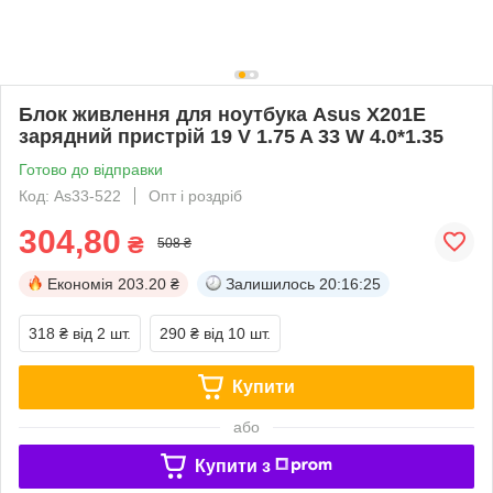
Блок живлення для ноутбука Asus X201E
зарядний пристрій 19 V 1.75 A 33 W 4.0*1.35
Готово до відправки
Код: As33-522
Опт і роздріб
304,80
₴
508 ₴
Економія
203.20 ₴
Залишилось
20:16:24
318 ₴
від 2 шт.
290 ₴
від 10 шт.
Купити
або
Купити з