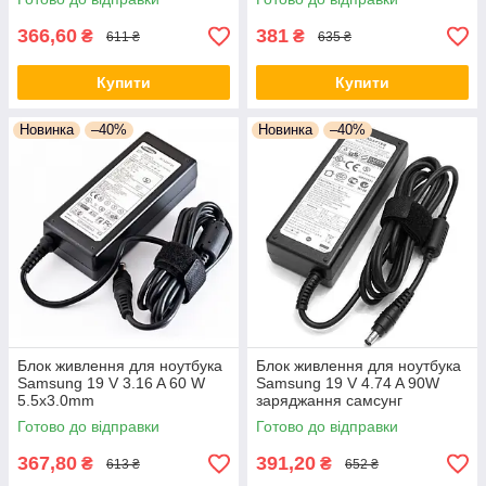
366,60
381
₴
₴
611 ₴
635 ₴
Купити
Купити
Новинка
–40%
Новинка
–40%
Блок живлення для ноутбука
Блок живлення для ноутбука
Samsung 19 V 3.16 A 60 W
Samsung 19 V 4.74 A 90W
5.5x3.0mm
заряджання самсунг
Готово до відправки
Готово до відправки
367,80
391,20
₴
₴
613 ₴
652 ₴