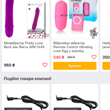
Мінівібратор Pretty Love,
Віброяйцо вібратор
Набі
Beck aiw Якість AIW Or49
Remote Control Vibrating
(кон
Love Egg у коробці
рожевого кольору Для
240
350
₴
480 ₴
тренування м'язів піхви
960
₴
Купити
Подібні товари компанії