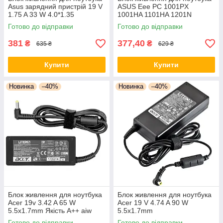
Asus зарядний пристрій 19 V
ASUS Eee PC 1001PX
1.75 A 33 W 4.0*1.35
1001HA 1101HA 1201N
1201HA 1202H 1005PE
Готово до відправки
Готово до відправки
1005HAG 1008HA 1008P
1018
381
377,40
₴
₴
635 ₴
629 ₴
Купити
Купити
Новинка
–40%
Новинка
–40%
Блок живлення для ноутбука
Блок живлення для ноутбука
Acer 19v 3.42 A 65 W
Acer 19 V 4.74 A 90 W
5.5x1.7mm Якість А++ aiw
5.5x1.7mm
Готово до відправки
Готово до відправки