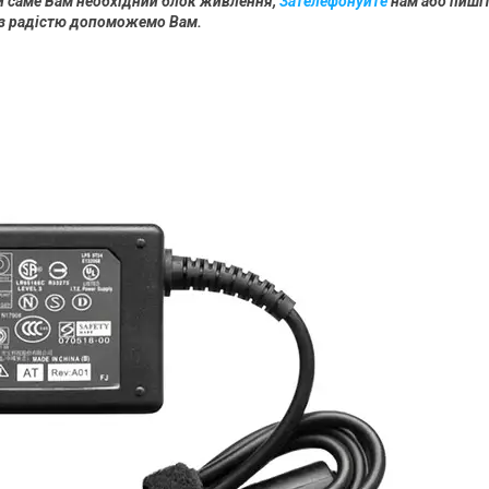
й саме Вам необхідний блок живлення,
Зателефонуйте
нам або пиші
и з радістю допоможемо Вам.