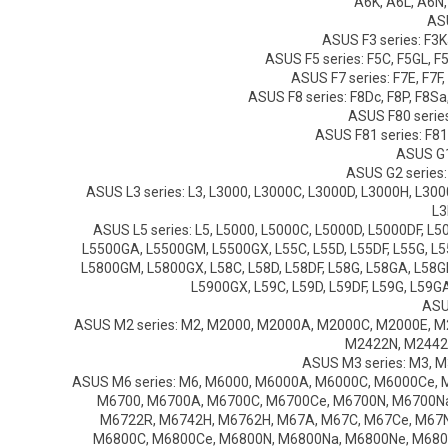
A6K, A6L, A6N
ASU
ASUS F3 series: F3Ka
ASUS F5 series: F5C, F5GL, F5
ASUS F7 series: F7E, F7F,
ASUS F8 series: F8Dc, F8P, F8Sa,
ASUS F80 series
ASUS F81 series: F81
ASUS G1
ASUS G2 series:
ASUS L3 series: L3, L3000, L3000C, L3000D, L3000H, L3000
L3
ASUS L5 series: L5, L5000, L5000C, L5000D, L5000DF, 
L5500GA, L5500GM, L5500GX, L55C, L55D, L55DF, L55G, L5
L5800GM, L5800GX, L58C, L58D, L58DF, L58G, L58GA, L58G
L5900GX, L59C, L59D, L59DF, L59G, L59GA
ASU
ASUS M2 series: M2, M2000, M2000A, M2000C, M2000E, 
M2422N, M2442N
ASUS M3 series: M3, 
ASUS M6 series: M6, M6000, M6000A, M6000C, M6000Ce,
M6700, M6700A, M6700C, M6700Ce, M6700N, M6700Na
M6722R, M6742H, M6762H, M67A, M67C, M67Ce, M67N
M6800C, M6800Ce, M6800N, M6800Na, M6800Ne, M6800