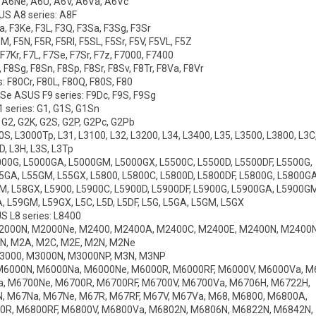
, A6Ne, A6U, A6V, A6Va, A6Vc
S A8 series: A8F
, F3Ke, F3L, F3Q, F3Sa, F3Sg, F3Sr
M, F5N, F5R, F5RI, F5SL, F5Sr, F5V, F5VL, F5Z
 F7Kr, F7L, F7Se, F7Sr, F7z, F7000, F7400
 F8Sg, F8Sn, F8Sp, F8Sr, F8Sv, F8Tr, F8Va, F8Vr
: F80Cr, F80L, F80Q, F80S, F80
Se ASUS F9 series: F9Dc, F9S, F9Sg
 series: G1, G1S, G1Sn
 G2, G2K, G2S, G2P, G2Pc, G2Pb
S, L3000Tp, L31, L3100, L32, L3200, L34, L3400, L35, L3500, L3800, L3C
D, L3H, L3S, L3Tp
L5000G, L5000GA, L5000GM, L5000GX, L5500C, L5500D, L5500DF, L5500G,
5GA, L55GM, L55GX, L5800, L5800C, L5800D, L5800DF, L5800G, L5800GA
M, L58GX, L5900, L5900C, L5900D, L5900DF, L5900G, L5900GA, L5900G
, L59GM, L59GX, L5C, L5D, L5DF, L5G, L5GA, L5GM, L5GX
S L8 series: L8400
M2000N, M2000Ne, M2400, M2400A, M2400C, M2400E, M2400N, M2400N
, M2A, M2C, M2E, M2N, M2Ne
M3000, M3000N, M3000NP, M3N, M3NP
 M6000N, M6000Na, M6000Ne, M6000R, M6000RF, M6000V, M6000Va, M
, M6700Ne, M6700R, M6700RF, M6700V, M6700Va, M6706H, M6722H,
, M67Na, M67Ne, M67R, M67RF, M67V, M67Va, M68, M6800, M6800A,
R, M6800RF, M6800V, M6800Va, M6802N, M6806N, M6822N, M6842N,