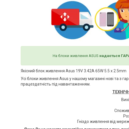
На блоки живлення ASUS
надається ГАРА
Якісний блок живлення Asus
19V 3.42A 65W 5.5 х 2.5mm
Усі блоки живлення Asus
у нашому магазині нові та з га
працездатність під навантаженням.
ТЕХНІЧ
Вих
Спожив
Ро
Гніздо живлення від мере