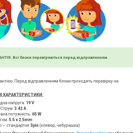
НТІЯ. Всі блоки перевіряються перед відправленням.
рантією. Перед відправленням блоки проходять перевірку на
НІ ХАРАКТЕРИСТИКИ:
ідна напруга:
19 V
Струм:
3.42 A
ана потужність:
65 W
з'єм:
5.5 x 2.5mm
жі — стандартне
3pin
(клевер, чебурашка)