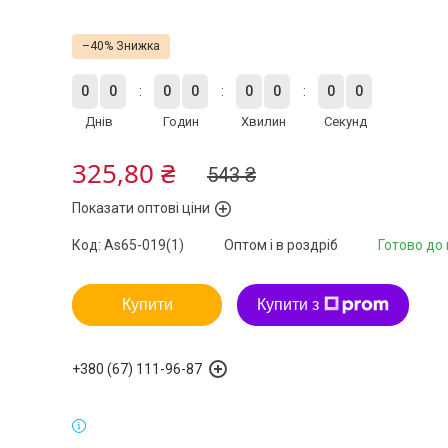
–40%
0
0
0
0
0
0
0
0
Днів
Годин
Хвилин
Секунд
325,80 ₴
543 ₴
Показати оптові ціни
Код:
As65-019(1)
Оптом і в роздріб
Готово до
Купити
Купити з
+380 (67) 111-96-87