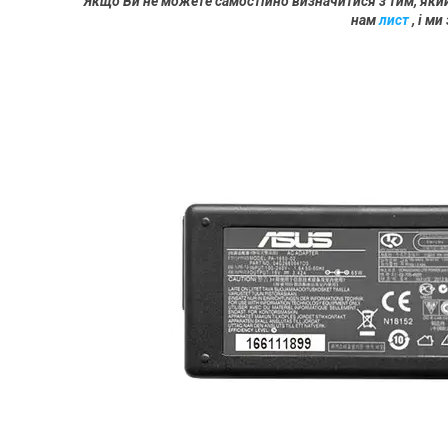
Якщо Ви не можете самостійно визначитися з тим, яки
нам
лист
, і м