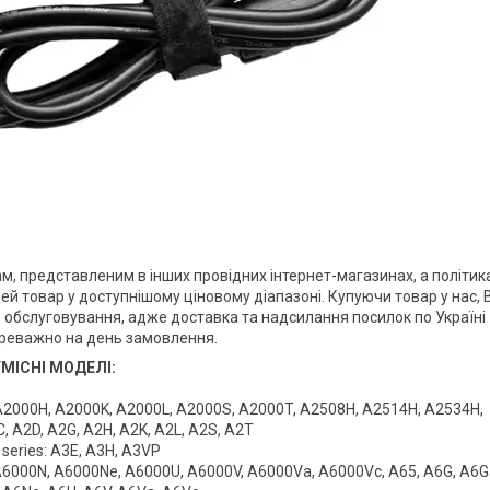
м, представленим в інших провідних інтернет-магазинах, а політик
й товар у доступнішому ціновому діапазоні. Купуючи товар у нас, 
обслуговування, адже доставка та надсилання посилок по Україні
реважно на день замовлення.
МІСНІ МОДЕЛІ:
 A2000H, A2000K, A2000L, A2000S, A2000T, A2508H, A2514H, A2534H,
, A2D, A2G, A2H, A2K, A2L, A2S, A2T
series: A3E, A3H, A3VP
A6000N, A6000Ne, A6000U, A6000V, A6000Va, A6000Vc, A65, A6G, A6G