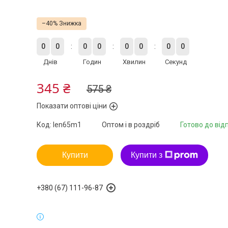
–40%
0
0
0
0
0
0
0
0
Днів
Годин
Хвилин
Секунд
345 ₴
575 ₴
Показати оптові ціни
Код:
len65m1
Оптом і в роздріб
Готово до від
Купити
Купити з
+380 (67) 111-96-87