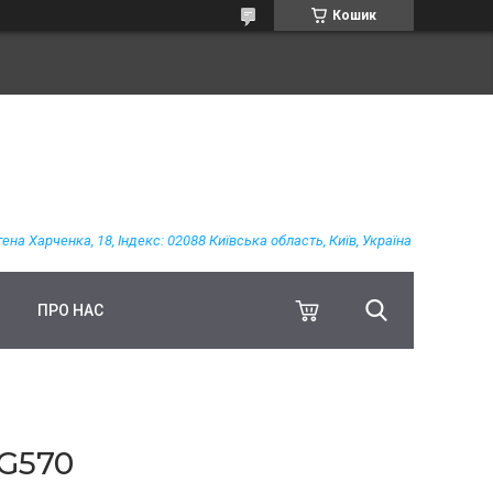
Кошик
гена Харченка, 18, Індекс: 02088 Київська область, Київ, Україна
ПРО НАС
G570