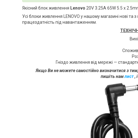
Якісний блок живлення
Lenovo
20V 3.25A 65W 5.5 х 2.5
Усі блоки живлення LENOVO
у нашому магазині нові та з
працездатність під навантаженням.
ТЕХНІЧ
Вих
Спожив
Ро
Гніздо живлення від мережі — стандар
Якщо Ви не можете самостійно визначитися з тим,
пишіть нам
лист
, 