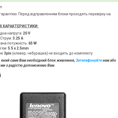
mm
 гарантією. Перед відправленням блоки проходять перевірку на
НІ ХАРАКТЕРИСТИКИ:
ідна напруга:
20 V
Струм:
3.25 A
ана потужність:
65 W
з'єм:
5.5 x 2.5mm
тне
3pin
(клевер, чебурашка) не входить до комплекту
 який саме Вам необхідний блок живлення,
Зателефонуйте
нам або
і ми з радістю допоможемо Вам.