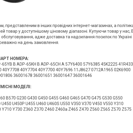
м, представленим в інших провідних інтернет-магазинах, а політик
й товар у доступнішому ціновому діапазоні. Купуючи товар у нас, 
обслуговування, адже доставка та надсилання посилок по Україні
реважно на день замовлення.
ПАРТ НОМЕРА:
-65YB B ADP-65KH B ADP-65CH A 57Y6400 57Y6385 45K2225 41R43
0 40Y7708 40Y7704 40Y7700 40Y7696 11J8627 0712A1965 02K6900
001806 36001678 36001651 36001647 36001646
МІСНІ МОДЕЛІ:
560 B570 G230 G430 G450 G455 G460 G465 G470 G475 G530 G550
0 U450 U450P U455 U460 U460S U550 V350 V370 V450 V550 Y310
0 Y710 Y730 Z360 Z370 Z460 Z460a Z465 Z470 Z560 Z565 Z570 Z575