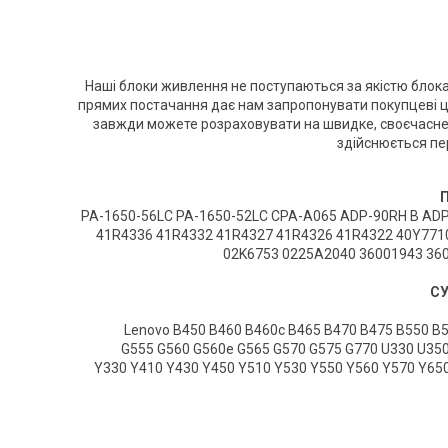
Наші блоки живлення не поступаються за якістю блока
прямих постачання дає нам запропонувати покупцеві це
завжди можете розраховувати на швидке, своєчасне 
здійснюється пе
PA-1650-56LC PA-1650-52LC CPA-A065 ADP-90RH B ADP
41R4336 41R4332 41R4327 41R4326 41R4322 40Y771
02K6753 0225A2040 36001943 36
СУ
Lenovo B450 B460 B460c B465 B470 B475 B550 B
G555 G560 G560e G565 G570 G575 G770 U330 U35
Y330 Y410 Y430 Y450 Y510 Y530 Y550 Y560 Y570 Y65