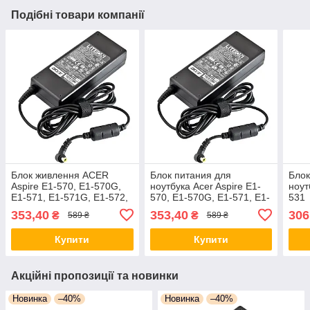
Подібні товари компанії
Блок живлення ACER
Блок питания для
Блок
Aspire E1-570, E1-570G,
ноутбука Acer Aspire E1-
ноут
E1-571, E1-571G, E1-572,
570, E1-570G, E1-571, E1-
531
E1-572G
571G, E1-572, E1-572G
353,40
353,40
306
₴
₴
589 ₴
589 ₴
Блок живлення асер
Купити
Купити
Акційні пропозиції та новинки
Новинка
–40%
Новинка
–40%