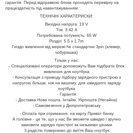
гарантія. Перед відправкою блоки проходять перевірку на
працездатність під навантажуванням.
ТЕХНІЧНІ ХАРАКТЕРИСКИ:
Вихідна напруга: 19 V
Ток: 3.42 A
Потребована потужність: 65 W
Розділ: 5.5 x 1.7m
Гніздо живлення від мережі he стандартне 3pin (клевер,
чобурашка)
Тільки у нас:
- Спеціалізовані оператори допоможуть Вам підібрати блок
живлення для ноутбука
- Консультація з приводу підбору зарядного пристрою з
напругою більше, ніж на вашому, для швидшого заряду
ноутбука
- Гарантія
- Доставка Нова пошта, Інтайм, Укрпошта (Негайна)
- Самовезення у Дніпропетровську
- Оплата при отримання, на карту Приват банку
А головне - це те, що у нас Ви зможете швидко і зручно
замовити зарядні пристрої за низькими цінами
З радістю повернемо до життя Ваш ноутбук