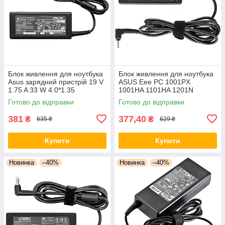
Блок живлення для ноутбука
Блок живлення для ноутбука
Asus зарядний пристрій 19 V
ASUS Eee PC 1001PX
1.75 A 33 W 4.0*1.35
1001HA 1101HA 1201N
1201HA 1202H 1005PE
Готово до відправки
Готово до відправки
1005HAG 1008HA 1008P
1018
381
377,40
₴
₴
635 ₴
629 ₴
Купити
Купити
Новинка
–40%
Новинка
–40%