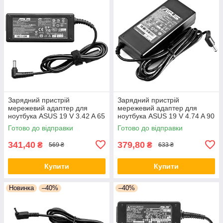
Зарядний пристрій
Зарядний пристрій
мережевий адаптер для
мережевий адаптер для
ноутбука ASUS 19 V 3.42 A 65
ноутбука ASUS 19 V 4.74 A 90
W штекер 5.5*2.5 Блок
W штекер Блок живлення
Готово до відправки
Готово до відправки
живлення для ноутбука
Асус
341,40
379,80
₴
₴
569 ₴
633 ₴
Купити
Купити
Новинка
–40%
–40%