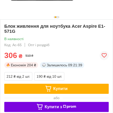
Блок живлення для ноутбука Acer Aspire E1-
571G
В наявності
Код: Ac-65
Опт і роздріб
306
₴
510 ₴
Економія
204 ₴
Залишилось
09:21:38
212 ₴
від 2 шт.
190 ₴
від 10 шт.
Купити
або
Купити з