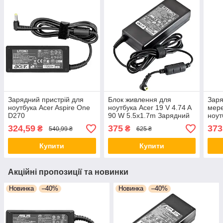
Зарядний пристрій для
Блок живлення для
Заря
ноутбука Acer Aspire One
ноутбука Acer 19 V 4.74 A
мере
D270
90 W 5.5x1.7m Зарядний
ноут
пристрій 90W
4.74
324,59
375
373
₴
₴
540,99 ₴
625 ₴
Купити
Купити
Акційні пропозиції та новинки
Новинка
–40%
Новинка
–40%