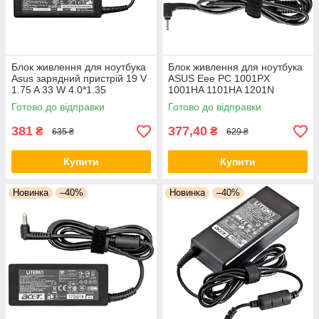
Блок живлення для ноутбука
Блок живлення для ноутбука
Asus зарядний пристрій 19 V
ASUS Eee PC 1001PX
1.75 A 33 W 4.0*1.35
1001HA 1101HA 1201N
1201HA 1202H 1005PE
Готово до відправки
Готово до відправки
1005HAG 1008HA 1008P
1018
381
377,40
₴
₴
635 ₴
629 ₴
Купити
Купити
Новинка
–40%
Новинка
–40%