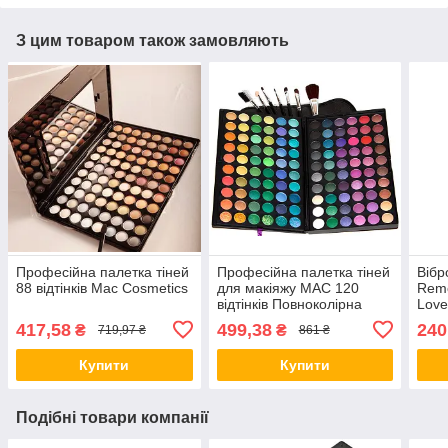
З цим товаром також замовляють
Професійна палетка тіней
Професійна палетка тіней
Вібр
88 відтінків Mac Cosmetics
для макіяжу МАС 120
Remo
відтінків Повноколірна
Love
палітра
роже
417,58
499,38
240
₴
₴
719,97 ₴
861 ₴
трен
Купити
Купити
Подібні товари компанії