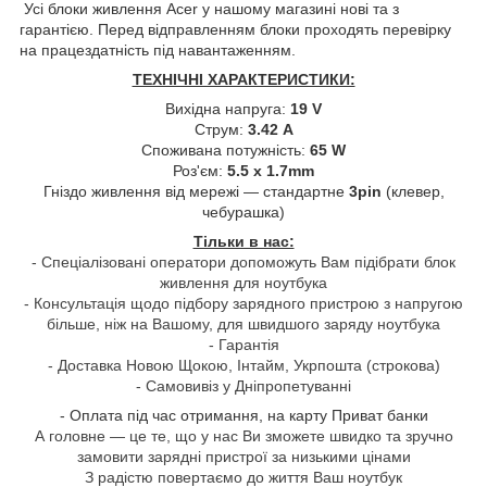
Усі блоки живлення Acer у нашому магазині нові та з
гарантією. Перед відправленням блоки проходять перевірку
на працездатність під навантаженням.
ТЕХНІЧНІ ХАРАКТЕРИСТИКИ:
Вихідна напруга:
19 V
Струм:
3.42 A
Споживана потужність:
65 W
Роз'єм:
5.5 x 1.7mm
Гніздо живлення від мережі — стандартне
3pin
(клевер,
чебурашка)
Тільки в нас:
- Спеціалізовані оператори допоможуть Вам підібрати блок
живлення для ноутбука
- Консультація щодо підбору зарядного пристрою з напругою
більше, ніж на Вашому, для швидшого заряду ноутбука
- Гарантія
- Доставка Новою Щокою, Інтайм, Укрпошта (строкова)
- Самовивіз у Дніпропетуванні
- Оплата під час отримання, на карту Приват банки
А головне — це те, що у нас Ви зможете швидко та зручно
замовити зарядні пристрої за низькими цінами
З радістю повертаємо до життя Ваш ноутбук