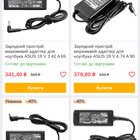
Зарядний пристрій
Зарядний пристрій
мережевий адаптер для
мережевий адаптер для
ноутбука ASUS 19 V 3.42 A 65
ноутбука ASUS 19 V 4.74 A 90
W штекер 5.5*2.5 Блок
W штекер Блок живлення
Готово до відправки
Готово до відправки
живлення для ноутбука
Асус
341,40
379,80
₴
₴
569 ₴
633 ₴
Купити
Купити
Новинка
–40%
–40%