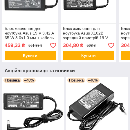
Блок живлення для
Блок живлення для
Блок
ноутбука Asus 19 V 3.42 A
ноутбука Asus X102B
ноут
65 W 3.0x1.0 мм + кабель
зарядний пристрій 19 V
заря
живлення (2096)
1.75 A 33 W 4.0*1.35
1.75
459,33
304,80
304
₴
₴
561,33 ₴
508 ₴
Купити
Купити
Акційні пропозиції та новинки
Новинка
–40%
Новинка
–40%