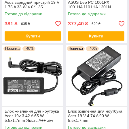
Asus зарядний пристрій 19 V
ASUS Eee PC 1001PX
1.75 A 33 W 4.0*1.35
1001HA 1101HA 1201N
1201HA 1202H 1005PE
Готово до відправки
Готово до відправки
1005HAG 1008HA 1008P
1018
381
377,40
₴
₴
635 ₴
629 ₴
Купити
Купити
Новинка
–40%
Новинка
–40%
Блок живлення для ноутбука
Блок живлення для ноутбука
Acer 19v 3.42 A 65 W
Acer 19 V 4.74 A 90 W
5.5x1.7mm Якість А++ aiw
5.5x1.7mm
Готово до відправки
Готово до відправки