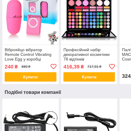
Віброяйцо вібратор
Професійний набір
Палі
Remote Control Vibrating
декоративної косметики
MAC 
Love Egg у коробці
78 відтінків
Cosm
рожевого кольору Для
макі
240
416,39
₴
₴
480 ₴
717,91 ₴
тренування м'язів піхви
324
Купити
Купити
Подібні товари компанії