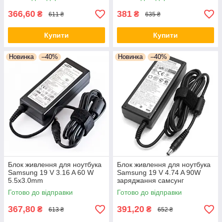
366,60
381
₴
₴
611 ₴
635 ₴
Купити
Купити
Новинка
–40%
Новинка
–40%
Блок живлення для ноутбука
Блок живлення для ноутбука
Samsung 19 V 3.16 A 60 W
Samsung 19 V 4.74 A 90W
5.5x3.0mm
заряджання самсунг
Готово до відправки
Готово до відправки
367,80
391,20
₴
₴
613 ₴
652 ₴