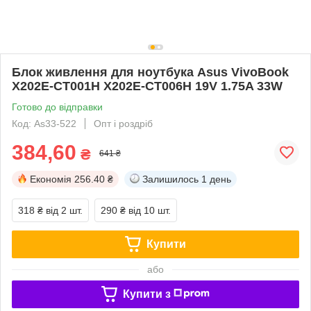
Блок живлення для ноутбука Asus VivoBook
X202E-CT001H X202E-CT006H 19V 1.75A 33W
Готово до відправки
Код: As33-522
Опт і роздріб
384,60
₴
641 ₴
Економія
256.40 ₴
Залишилось
1 день
318 ₴
від 2 шт.
290 ₴
від 10 шт.
Купити
або
Купити з