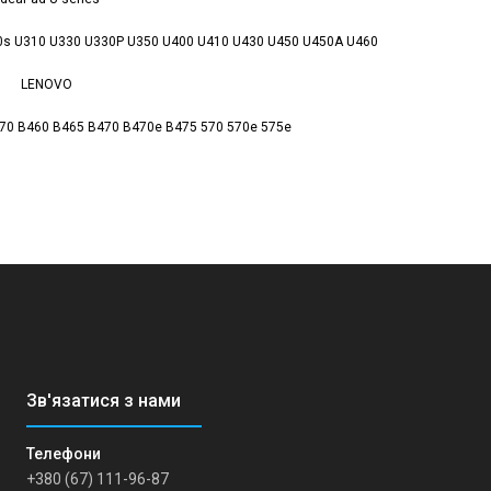
0s U310 U330 U330P U350 U400 U410 U430 U450 U450A U460
LENOVO
70 B460 B465 B470 B470e B475 570 570e 575e
+380 (67) 111-96-87