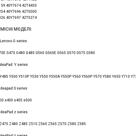
159 40Y7674 42T4433
254 40Y7696 42T5000
026 40Y7697 42T5274
МІСНІ МОДЕЛІ:
Lenovo G series
70E G475 G480 G485 G560 G560E G565 G570 G575 G580
IdeaPad Y series
 Y485 Y500 Y510P Y530 Y550 Y550A Y550P Y560 Y560P Y570 Y580 Y650 Y710 Y7
Ideapad S series
00 s400 s405 s500
IdeaPad z series
Z475 Z480 Z485 Z510 Z560 Z565 Z570 Z580 Z585
IdeaPad U series