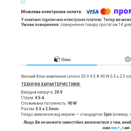
У компанії підключені електронні платежі. Тепер ви мож
повернення товару протягом 14 дні
Опис
Якісний блок живлення Lenovo 20 V 4.5 A 90 W 5.5 х 2.5 
ТЕХНІЧНІ ХАРАКТЕРИСТИКИ:
Вихідна напруга:
20 V
Струм:
4.5 A
Споживана потужність:
90 W
Роз'єм:
5.5 x 2.5mm
Гніздо живлення від мережі — стандартне
3pin
(клевер, 
Якщо Ви не можете самостійно визначитися з тим, яки
нам
лист
, і м