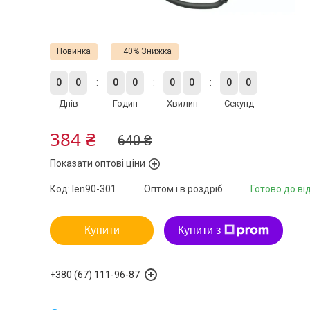
Новинка
–40%
0
0
0
0
0
0
0
0
Днів
Годин
Хвилин
Секунд
384 ₴
640 ₴
Показати оптові ціни
Код:
len90-301
Оптом і в роздріб
Готово до ві
Купити
Купити з
+380 (67) 111-96-87