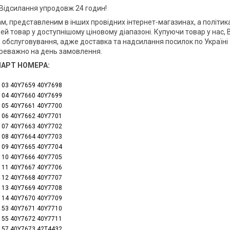
 Відсилання упродовж 24 годин!
м, представленим в інших провідних інтернет-магазинах, а політик
й товар у доступнішому ціновому діапазоні. Купуючи товар у нас, 
обслуговування, адже доставка та надсилання посилок по Україні
реважно на день замовлення.
ПАРТ НОМЕРА:
103 40Y7659 40Y7698
104 40Y7660 40Y7699
105 40Y7661 40Y7700
106 40Y7662 40Y7701
107 40Y7663 40Y7702
108 40Y7664 40Y7703
109 40Y7665 40Y7704
110 40Y7666 40Y7705
111 40Y7667 40Y7706
112 40Y7668 40Y7707
113 40Y7669 40Y7708
114 40Y7670 40Y7709
153 40Y7671 40Y7710
155 40Y7672 40Y7711
157 40Y7673 42T4432