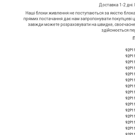
Доставка 1-2 дні.
Наші блоки живлення не поступаються за якістю блока
прямих постачання дає нам запропонувати покупцеві це
завжди можете розраховувати на швидке, своєчасне 
здійснюється пе
92P1
92P1
92P1
92P1
92P1
92P1
92P1
92P1
92P1
92P1
92P1
92P1
92P1
92P1
92P1