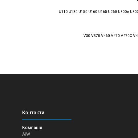
U110 U130 U150 U160 U165 U260 U300e U30
V30 V370 V460 V470 V470C V4
AIW