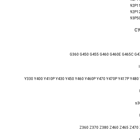
92P1
92P1
93P5
СУ
G360 G450 G455 G460 G460E G465C G4
Y330 Y400 Y410P Y430 Y450 Y460 Y460P Y470 Y470P Y417P Y480
s3
Z360 Z370 Z380 Z460 Z465 Z470 