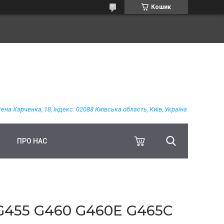
Кошик
гена Харченка, 18, Індекс: 02088 Київська область, Київ, Україна
ПРО НАС
455 G460 G460E G465C