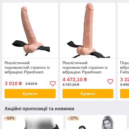
Реалістичний
Реалістичний
Поро
порожнистий страпон із
порожнистий страпон із
вібр
вібрацією Pipedream
вібрацією Pipedream
Feti
Fetish Fantasy 9" Hollow
Fetish Fantasy 11" Hollow
Rech
4 472,10
3 2
₴
Rechargeable Strap-on
Rechargeable Strap-on
Tan 
3 010
₴
3 610 ₴
4 737,10 ₴
3 490
with Balls AIW Or1925
with Balls
Купити
Купити
Акційні пропозиції та новинки
–54%
–37%