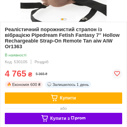
Реалістичний порожнистий страпон із
вібрацією Pipedream Fetish Fantasy 7" Hollow
Rechargeable Strap-On Remote Tan aiw AIW
Or1363
В наявності
Код: 530105
Роздріб
4 765
₴
5 365 ₴
Економія
600 ₴
Залишилось
1 день
Купити
або
Купити з