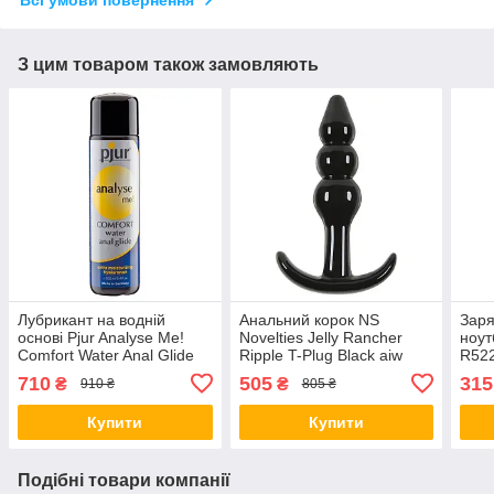
Всі умови повернення
З цим товаром також замовляють
Лубрикант на водній
Анальний корок NS
Заря
основі Pjur Analyse Me!
Novelties Jelly Rancher
ноут
Comfort Water Anal Glide
Ripple T-Plug Black aiw
R52
100 мл aiw Якість AIW
Якість AIW Or505
710
505
315
₴
₴
910 ₴
805 ₴
Or520
Купити
Купити
Подібні товари компанії