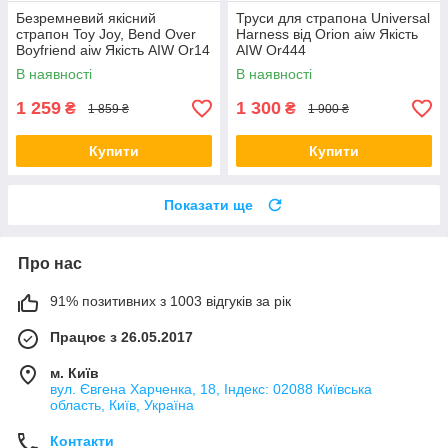
Безремневий якісний
Труси для страпона Universal
страпон Toy Joy, Bend Over
Harness від Orion aiw Якість
Boyfriend aiw Якість AIW Or14
AIW Or444
В наявності
В наявності
1 259
1 300
₴
₴
1 859 ₴
1 900 ₴
Купити
Купити
Показати ще
Про нас
91% позитивних з 1003 відгуків за рік
Працює з 26.05.2017
м. Київ
вул. Євгена Харченка, 18, Індекс: 02088 Київська
область, Київ, Україна
Контакти