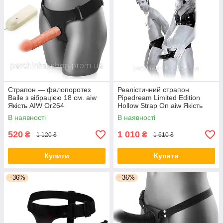
Страпон — фалопоротез
Реалістичний страпон
Baile з вібрацією 18 см. aiw
Pipedream Limited Edition
Якість AIW Or264
Hollow Strap On aiw Якість
AIW Or232
В наявності
В наявності
520
1 010
₴
₴
1 120 ₴
1 610 ₴
Купити
Купити
–36%
–36%