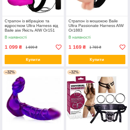
Страпон із вібрацією та
Страпон із мошокою Baile
відростком Ultra Harness від
Ultra Passionate Harness AIW
Baile aiw Якість AIW Or151
Or1883
В наявності
В наявності
1 099
1 169
₴
₴
1 699 ₴
1 769 ₴
Купити
Купити
–32%
–32%