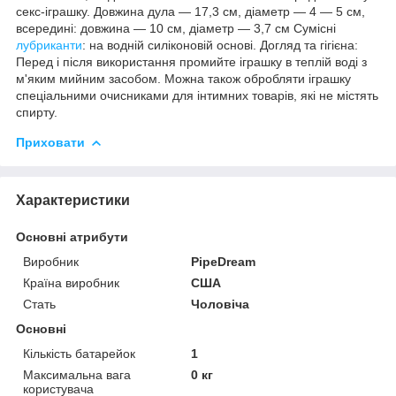
секс-іграшку. Довжина дула — 17,3 см, діаметр — 4 — 5 см,
всередині: довжина — 10 см, діаметр — 3,7 см Сумісні
лубриканти
: на водній силіконовій основі. Догляд та гігієна:
Перед і після використання промийте іграшку в теплій воді з
м'яким мийним засобом. Можна також обробляти іграшку
спеціальними очисниками для інтимних товарів, які не містять
спирту.
Приховати
Характеристики
Основні атрибути
Виробник
PipeDream
Країна виробник
США
Стать
Чоловіча
Основні
Кількість батарейок
1
Максимальна вага
0 кг
користувача