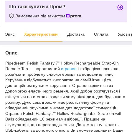
Що таке купити з Пром?
Замовлення під захистом
Опис
Характеристики
Доставка
Оплата
Умови 
Опис
Pipedream Fetish Fantasy 7" Hollow Rechargeable Strap-On
Remote Tan — порожнистий
страпон
із вібрацією повністю
розв'язати проблему слабкої ерекції та подовжить пінис.
Керування відбувається кнопочкою на самій іграшці та
дистанційним пультом керування. Страпон кріпиться за
допомогою еластичного ременя, який добре розтягується і
фіксується на стегнах, завдяки чому підходить для будь-якого
розміру. Дуло секс іграшки має реалістичну форму та
обладнаний опуклими вінками для додаткової стимуляції.
Страпон Fetish Fantasy 7" Hollow Rechargeable Strap-on with
Balls обладнаний 10 режимами вібрації. Працює на
акумуляторі, що перезаряджається. До комплекту входить
USB-кабель, за допомогою якого Ви зможете зарядити Вашу