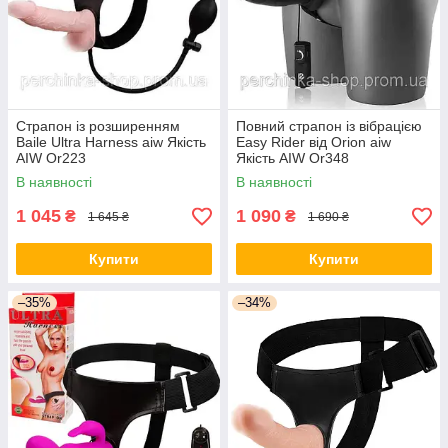
Страпон із розширенням
Повний страпон із вібрацією
Baile Ultra Harness aiw Якість
Easy Rider від Orion aiw
AIW Or223
Якість AIW Or348
В наявності
В наявності
1 045
1 090
₴
₴
1 645 ₴
1 690 ₴
Купити
Купити
–35%
–34%