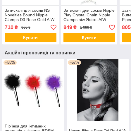
Затискачі для сосків NS
Затискачі для сосків Nipple
Зати
Novelties Bound Nipple
Play Crystal Chain Nipple
Butt
Clamps D3 Rose Gold AIW
Clamps aiw Якість AIW
Pipe
Or2512
Or911
Or1
710
849
805
₴
₴
960 ₴
1 099 ₴
Купити
Купити
Акційні пропозиції та новинки
–58%
–57%
Пір'їнка для інтимних
пестощів, щікання, BDSM
Чокер Bijoux Pour Toi Red AIW