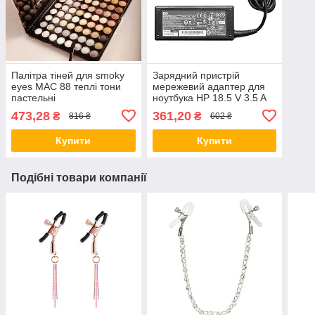
Палітра тіней для smoky
Зарядний пристрій
eyes MAC 88 теплі тони
мережевий адаптер для
пастельні
ноутбука HP 18.5 V 3.5 A
65 W штекер 7.4*5.0
473,28
361,20
₴
₴
816 ₴
602 ₴
Compaq
Купити
Купити
Подібні товари компанії