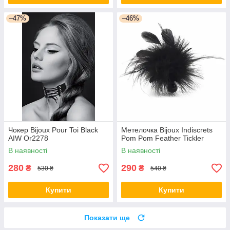
–47%
–46%
Чокер Bijoux Pour Toi Black
Метелочка Bijoux Indiscrets
AIW Or2278
Pom Pom Feather Tickler
В наявності
В наявності
280
290
₴
₴
530 ₴
540 ₴
Купити
Купити
Показати ще