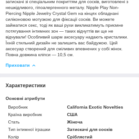
затискачі зі спеціальним покриттям для сосків, виготовлені з
нешкідливого, гіпоалергенного металу. Nipple Play Non-
Piercing Nipple Jewelry Crystal Gem на кінцях обладнані
силіконовою мотузкою для фіксації сосків. Ви можете
займатися секс, тоді як ваші рухи викликатимуть приємне
потягування інтимних зон — таких відчуттів ви ще не
відчували! Особливий шарм аксесуару надають кристалики.
Їхній стильний дизайн не залишить вас байдужою. Цей
аксесуар створений для сміливих впевнених у собі жінок.
Повна довжина кліпси — 10,5 см.
Приховати
Характеристики
Основні атрибути
Виробник
California Exotic Novelties
Країна виробник
США
Стать
Жіноча
Тип інтимної іграшки
Затискачі для сосків
Колір
Сріблястий