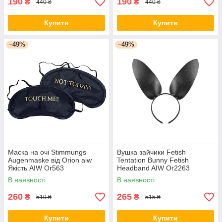
190
190
₴
₴
440 ₴
440 ₴
Купити
Купити
–49%
–49%
Маска на очі Stimmungs
Вушка зайчики Fetish
Augenmaske від Orion aiw
Tentation Bunny Fetish
Якість AIW Or563
Headband AIW Or2263
В наявності
В наявності
260
265
₴
₴
510 ₴
515 ₴
Купити
Купити