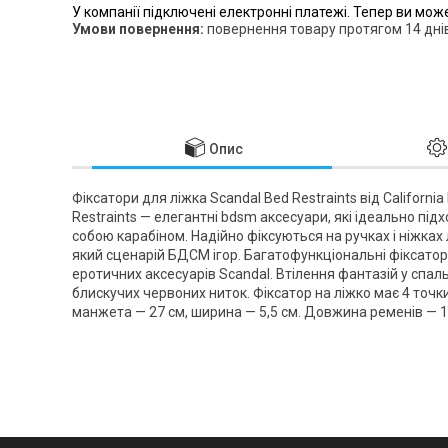
У компанії підключені електронні платежі. Тепер ви мож
повернення товару протягом 14 дні
Опис
Фіксатори для ліжка Scandal Bed Restraints від California 
Restraints — елегантні bdsm аксесуари, які ідеально під
собою карабіном. Надійно фіксуються на ручках і ніжка
який сценарій БДСМ ігор. Багатофункціональні фіксатори
еротичних аксесуарів Scandal. Втілення фантазій у спаль
блискучих червоних ниток. Фіксатор на ліжко має 4 точ
манжета — 27 см, ширина — 5,5 см. Довжина ременів — 1