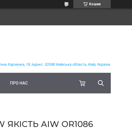
Кошик
гена Харченка, 18, Індекс: 02088 Київська область, Київ, Україна
ПРО НАС
 ЯКІСТЬ AIW OR1086