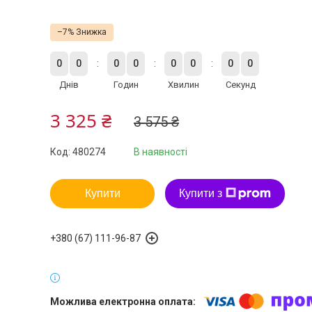
–7%
0
0
0
0
0
0
0
0
Днів
Годин
Хвилин
Секунд
3 325 ₴
3 575 ₴
Код:
480274
В наявності
Купити
Купити з
+380 (67) 111-96-87