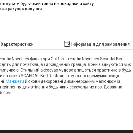
ете купити будь-який товар не покидаючи сайту.
в
за рахунок покупця
Характеристики
Інформація для замовлення
Exotic Novelties Фіксатори California Exotic Novelties Scandal Bed
ходять для початківців і досвідчених гравців. Вони з'єднуються між
х липучкою. Стильний аксесуар чудово впишеться практично в будь-
 на ліжко SCANDAL Bed Restraint з чуттєвої преміумколекції
ні.
Манжети
й окови декоровані дизайнерським малюнком із
ки кріплення для втілення будь-яких сексуальних поз. Довжина
52 см.