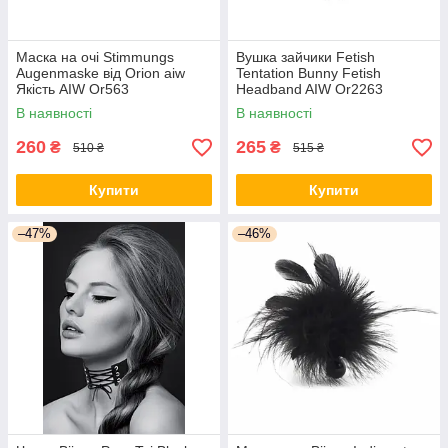
Маска на очі Stimmungs
Вушка зайчики Fetish
Augenmaske від Orion aiw
Tentation Bunny Fetish
Якість AIW Or563
Headband AIW Or2263
В наявності
В наявності
260
265
₴
₴
510 ₴
515 ₴
Купити
Купити
–47%
–46%