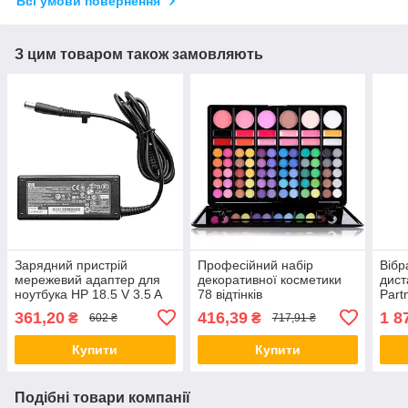
Всі умови повернення
З цим товаром також замовляють
Зарядний пристрій
Професійний набір
Вібр
мережевий адаптер для
декоративної косметики
дист
ноутбука HP 18.5 V 3.5 A
78 відтінків
Part
65 W штекер 7.4*5.0
Якіс
361,20
416,39
1 8
₴
₴
602 ₴
717,91 ₴
Compaq
Купити
Купити
Подібні товари компанії