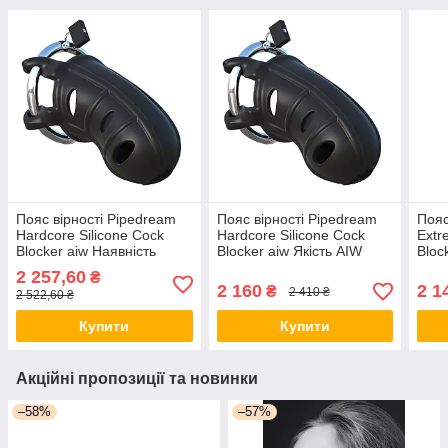
Пояс вірності Pipedream
Пояс вірності Pipedream
Пояс
Hardcore Silicone Cock
Hardcore Silicone Cock
Extr
Blocker aiw Наявність
Blocker aiw Якість AIW
Bloc
Or661
Or6
2 257,60
₴
2 160
2 1
₴
2 410 ₴
2 522,60 ₴
Купити
Купити
Акційні пропозиції та новинки
–58%
–57%