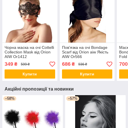
Чорна маска на очі Cottelli
Пов'язка на очі Bondage
Маск
Collection Mask від Orion
Scarf від Orion aiw Якість
Bond
AIW Or1412
AIW Or566
Fold
349
686
700
₴
₴
599 ₴
936 ₴
Купити
Купити
Акційні пропозиції та новинки
–58%
–57%