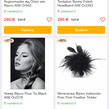
Augenmaske від Orion aiw
Tentation Bunny Fetish
Якість AIW Or563
Headband AIW Or2263
В наявності
В наявності
260
265
₴
₴
510 ₴
515 ₴
Купити
Купити
–47%
–46%
Чокер Bijoux Pour Toi Black
Метелочка Bijoux Indiscrets
AIW Or2278
Pom Pom Feather Tickler
В наявності
В наявності