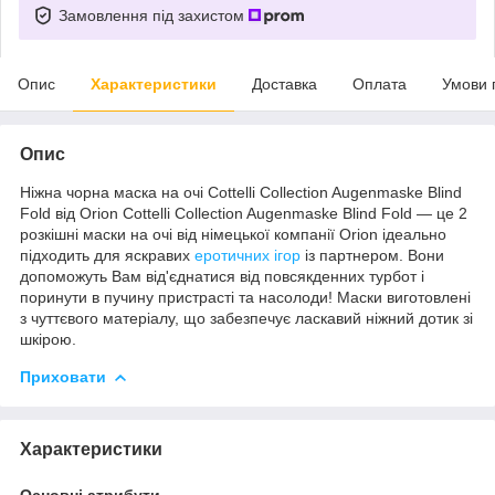
Замовлення під захистом
Опис
Характеристики
Доставка
Оплата
Умови 
Опис
Ніжна чорна маска на очі Cottelli Collection Augenmaske Blind
Fold від Orion Cottelli Collection Augenmaske Blind Fold — це 2
розкішні маски на очі від німецької компанії Orion ідеально
підходить для яскравих
еротичних ігор
із партнером. Вони
допоможуть Вам від'єднатися від повсякденних турбот і
поринути в пучину пристрасті та насолоди! Маски виготовлені
з чуттєвого матеріалу, що забезпечує ласкавий ніжний дотик зі
шкірою.
Приховати
Характеристики
Основні атрибути