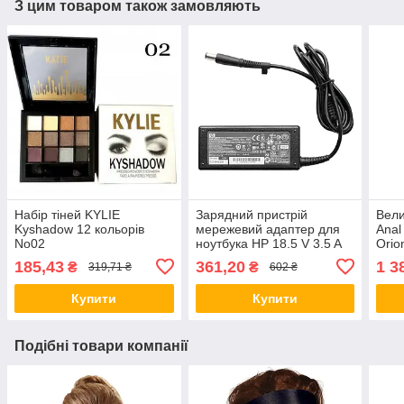
З цим товаром також замовляють
Набір тіней KYLIE
Зарядний пристрій
Вели
Kyshadow 12 кольорів
мережевий адаптер для
Anal
No02
ноутбука HP 18.5 V 3.5 A
Orio
65 W штекер 7.4*5.0
Or2
185,43
361,20
1 3
₴
₴
319,71 ₴
602 ₴
Compaq
Купити
Купити
Подібні товари компанії